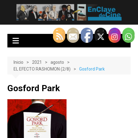
Saltar
al
EnClave de Cine
Crítica cinematográfica y audiovisual. Punto de encuentro para los
contenido
amantes del cine y las series
Inicio
2021
agosto
EL EFECTO RASHOMON (2/8)
Gosford Park
Gosford Park