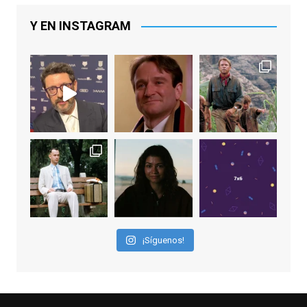
Lawrence y Jason Sudeikis, Ted L...
Y EN INSTAGRAM
Video
View on Facebook
·
Share
EnClave de Cine
1 week ago
Sobrecogidos por la noticia de la muerte
de Manolo Solo, camaleónico actor andaluz
que nos ha brindado varias de las
interpretaciones más logradas de los
últimos años, tanto en cine como en
televisión. Ganó el Goya al Mejor Actor de
¡Síguenos!
Reparto en 2026 por Tarde para la Ira, y fue
nominado hasta en otras cuatro ocasiones
(la última, en esta última edición, como actor
principal por Una Quinta Por
...
See More