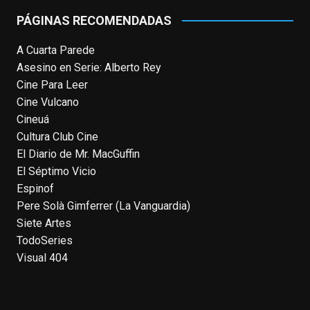
or it's been deleted.
PÁGINAS RECOMENDADAS
View on Facebook
·
Share
A Cuarta Parede
Asesino en Serie: Alberto Rey
EnClave de Cine
Cine Para Leer
4 weeks ago
Cine Vulcano
Fallece a los 78 años el actor
Cineuá
neozelandés Sam Neill. Aunque empezó a
Cultura Club Cine
ganar fama en la televisión en los ochenta
El Diario de Mr. MacGuffin
como el espía
#Reilly
en la miniserie
El Séptimo Vicio
homónima (por la que se llevó su primera
Espinof
nominación al Emmy), su verdadera
Pere Solà Gimferrer (La Vanguardia)
relevancia internacional le llegó en los
Siete Artes
noventa gracias a
#ParqueJurásico
,
TodoSeries
#LaCazaDelOctubreRojo
,
#elpiano
o el
Visual 404
telefilm
#Merlín
, por la que fue nominado al
Emmy y al
...
See More
Photo