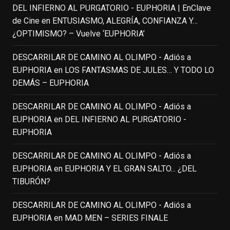
DEL INFIERNO AL PURGATORIO - EUPHORIA | EnClave
IN MEMORIAM ROBIN WILLIAMS
de Cine
en
ENTUSIASMO, ALEGRÍA, CONFIANZA Y…
(1951-2014)
enclavedecine.com
¿OPTIMISMO? – Vuelve ‘EUPHORIA’
Puede que sus últimos años no hiciesen
justicia a todo su filmografía anterior.
DESCARRILAR DE CAMINO AL OLIMPO - Adiós a
Pero nadie podrá quitarle nunca su
EUPHORIA
en
LOS FANTASMAS DE JULES… Y TODO LO
incalculable valor icónico y emotivo para
DEMÁS – EUPHORIA
toda una generación.
DESCARRILAR DE CAMINO AL OLIMPO - Adiós a
View on Facebook
·
Share
EUPHORIA
en
DEL INFIERNO AL PURGATORIO -
EUPHORIA
EnClave de Cine
updated their status.
3 weeks ago
DESCARRILAR DE CAMINO AL OLIMPO - Adiós a
EUPHORIA
en
EUPHORIA Y EL GRAN SALTO... ¿DEL
TIBURÓN?
This content isn't available right now
When this happens, it's usually because
DESCARRILAR DE CAMINO AL OLIMPO - Adiós a
the owner only shared it with a small
EUPHORIA
en
MAD MEN – SERIES FINALE
group of people, changed who can see it