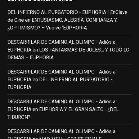
the owner only shared it with a small
DEL INFIERNO AL PURGATORIO - EUPHORIA | EnClave
group of people, changed who can see it
de Cine
en
ENTUSIASMO, ALEGRÍA, CONFIANZA Y…
or it's been deleted.
¿OPTIMISMO? – Vuelve ‘EUPHORIA’
View on Facebook
·
Share
DESCARRILAR DE CAMINO AL OLIMPO - Adiós a
EUPHORIA
en
LOS FANTASMAS DE JULES… Y TODO LO
EnClave de Cine
DEMÁS – EUPHORIA
3 weeks ago
Fallece a los 78 años el actor
DESCARRILAR DE CAMINO AL OLIMPO - Adiós a
neozelandés Sam Neill. Aunque empezó a
EUPHORIA
en
DEL INFIERNO AL PURGATORIO -
ganar fama en la televisión en los ochenta
EUPHORIA
como el espía
#Reilly
en la miniserie
DESCARRILAR DE CAMINO AL OLIMPO - Adiós a
homónima (por la que se llevó su primera
EUPHORIA
en
EUPHORIA Y EL GRAN SALTO... ¿DEL
nominación al Emmy), su verdadera
TIBURÓN?
relevancia internacional le llegó en los
noventa gracias a
#ParqueJurásico
,
DESCARRILAR DE CAMINO AL OLIMPO - Adiós a
#LaCazaDelOctubreRojo
,
#elpiano
o el