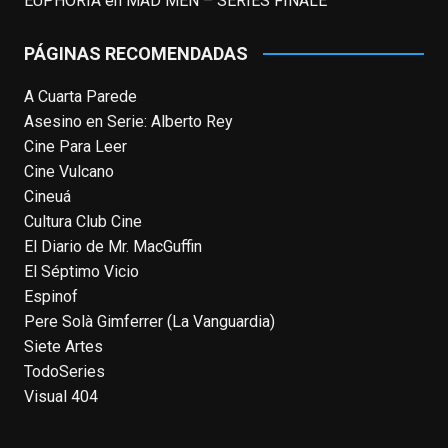
EUPHORIA
en
MAD MEN – SERIES FINALE
telefilm
#Merlín
, por la que fue nominado al
Emmy y al
...
See More
PÁGINAS RECOMENDADAS
Photo
A Cuarta Parede
View on Facebook
·
Share
Asesino en Serie: Alberto Rey
Cine Para Leer
EnClave de Cine
Cine Vulcano
4 weeks ago
Cineuá
Hoy cumple 70 años Tom Hanks, uno de
Cultura Club Cine
los actores más aclamados, versátiles y
El Diario de Mr. MacGuffin
queridos de las últimas décadas, ganador
El Séptimo Vicio
de dos Oscar (consecutivos). Es difícil
Espinof
escoger sus mejores interpretaciones, pero
Pere Solà Gimferrer (La Vanguardia)
aquí va una humilde intento. ¿Qué pensáis
Siete Artes
vosotros?
enclavedecine.com/tag/tom-
TodoSeries
hanks
Visual 404
Photo