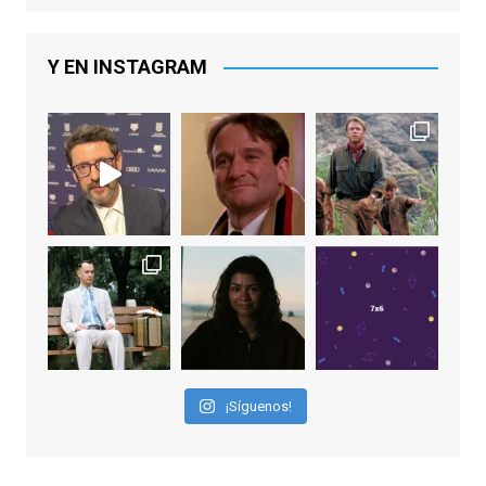
nominado hasta en otras cuatro ocasiones
(la última, en esta última edición, como actor
principal por Una Quinta Por
...
See More
Y EN INSTAGRAM
Video
View on Facebook
·
Share
EnClave de Cine
2 weeks ago
"El adulto divertido y juguetón que todos
los niños querríamos tener en nuestras
familias, el carroza cachondo mental con el
que los adolescentes desearíamos tomar
nuestras primeras cañas". Así despedíamos
a Robin Williams en agosto de 2014, tras su
¡Síguenos!
trágica muerte. Hoy el actor
estadounidense, leyenda por sus papeles
en
#ElClubdelosPoetasMuertos
,