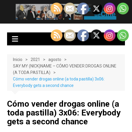
Saltar
al
EnClave de Cine
Crítica cinematográfica y audiovisual. Punto de encuentro para los
contenido
amantes del cine y las series
Inicio
2021
agosto
SAY MY (NICK)NAME – CÓMO VENDER DROGAS ONLINE
(A TODA PASTILLA)
Cómo vender drogas online (a toda pastilla) 3x06:
Everybody gets a second chance
Cómo vender drogas online (a
toda pastilla) 3x06: Everybody
gets a second chance