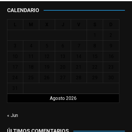
#SeñoraDoubtfire
o
CALENDARIO
#ElIndomableWillHunting
e
...
See More
L
M
X
J
V
S
D
IN MEMORIAM ROBIN WILLIAMS
(1951-2014)
1
2
enclavedecine.com
Puede que sus últimos años no hiciesen
3
4
5
6
7
8
9
justicia a todo su filmografía anterior.
10
11
12
13
14
15
16
Pero nadie podrá quitarle nunca su
incalculable valor icónico y emotivo para
17
18
19
20
21
22
23
toda una generación.
24
25
26
27
28
29
30
View on Facebook
·
Share
31
Agosto 2026
EnClave de Cine
updated their status.
3 weeks ago
« Jun
This content isn't available right now
ÚLTIMOS COMENTARIOS
When this happens, it's usually because