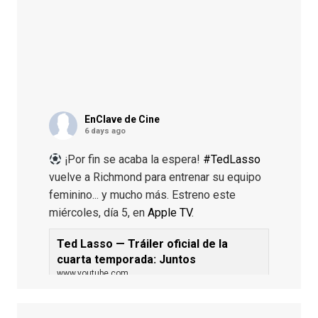
EnClave de Cine
6 days ago
¡Por fin se acaba la espera!
#TedLasso
vuelve a Richmond para entrenar su equipo
feminino... y mucho más. Estreno este
miércoles, día 5, en
Apple TV
.
Ted Lasso — Tráiler oficial de la
cuarta temporada: Juntos
www.youtube.com
De los productores ejecutivos Bill
Lawrence y Jason Sudeikis, Ted L...