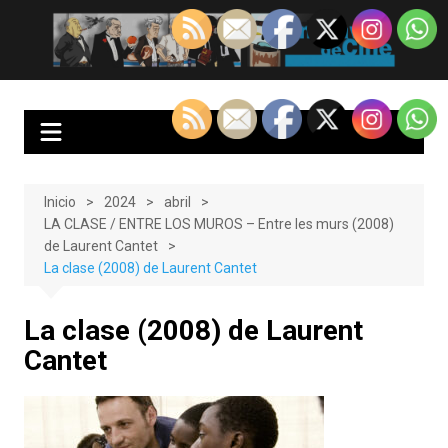
Saltar
al
EnClave de Cine
Crítica cinematográfica y audiovisual. Punto de encuentro para los
contenido
amantes del cine y las series
Inicio
2024
abril
LA CLASE / ENTRE LOS MUROS – Entre les murs (2008)
de Laurent Cantet
La clase (2008) de Laurent Cantet
La clase (2008) de Laurent
Cantet