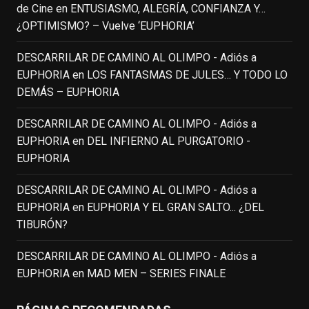
de Cine
en
ENTUSIASMO, ALEGRÍA, CONFIANZA Y…
(1951-2014)
enclavedecine.com
¿OPTIMISMO? – Vuelve ‘EUPHORIA’
Puede que sus últimos años no hiciesen
justicia a todo su filmografía anterior.
DESCARRILAR DE CAMINO AL OLIMPO - Adiós a
Pero nadie podrá quitarle nunca su
EUPHORIA
en
LOS FANTASMAS DE JULES… Y TODO LO
incalculable valor icónico y emotivo para
DEMÁS – EUPHORIA
toda una generación.
DESCARRILAR DE CAMINO AL OLIMPO - Adiós a
View on Facebook
·
Share
EUPHORIA
en
DEL INFIERNO AL PURGATORIO -
EUPHORIA
EnClave de Cine
updated their status.
4 weeks ago
DESCARRILAR DE CAMINO AL OLIMPO - Adiós a
EUPHORIA
en
EUPHORIA Y EL GRAN SALTO... ¿DEL
TIBURÓN?
This content isn't available right now
When this happens, it's usually because
DESCARRILAR DE CAMINO AL OLIMPO - Adiós a
the owner only shared it with a small
EUPHORIA
en
MAD MEN – SERIES FINALE
group of people, changed who can see it
or it's been deleted.