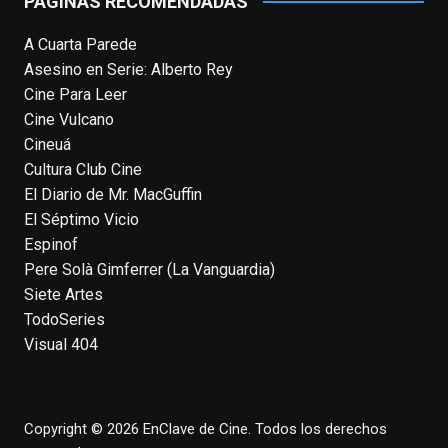
PÁGINAS RECOMENDADAS
View on Facebook
·
Share
A Cuarta Parede
Asesino en Serie: Alberto Rey
EnClave de Cine
Cine Para Leer
4 weeks ago
Cine Vulcano
Fallece a los 78 años el actor
Cineuá
neozelandés Sam Neill. Aunque empezó a
Cultura Club Cine
ganar fama en la televisión en los ochenta
El Diario de Mr. MacGuffin
como el espía
#Reilly
en la miniserie
El Séptimo Vicio
homónima (por la que se llevó su primera
Espinof
nominación al Emmy), su verdadera
Pere Solà Gimferrer (La Vanguardia)
relevancia internacional le llegó en los
Siete Artes
noventa gracias a
#ParqueJurásico
,
TodoSeries
#LaCazaDelOctubreRojo
,
#elpiano
o el
Visual 404
telefilm
#Merlín
, por la que fue nominado al
Emmy y al
...
See More
Photo
Copyright © 2026 EnClave de Cine. Todos los derechos