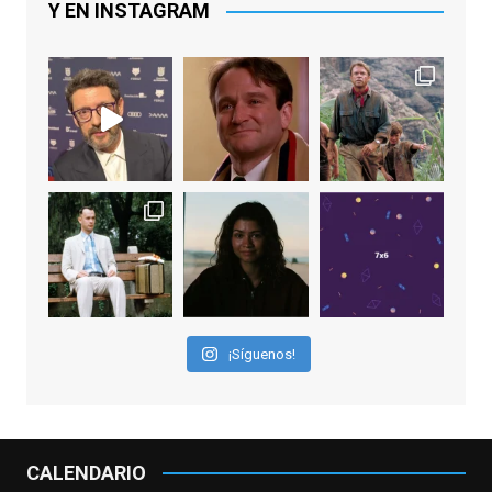
Y EN INSTAGRAM
Video
View on Facebook
·
Share
EnClave de Cine
2 weeks ago
Sobrecogidos por la noticia de la muerte
de Manolo Solo, camaleónico actor andaluz
que nos ha brindado varias de las
interpretaciones más logradas de los
últimos años, tanto en cine como en
televisión. Ganó el Goya al Mejor Actor de
¡Síguenos!
Reparto en 2026 por Tarde para la Ira, y fue
nominado hasta en otras cuatro ocasiones
(la última, en esta última edición, como actor
principal por Una Quinta Por
...
See More
CALENDARIO
Video