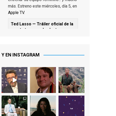
más. Estreno este miércoles, día 5, en
Apple TV
.
Ted Lasso — Tráiler oficial de la
cuarta temporada: Juntos
www.youtube.com
De los productores ejecutivos Bill
Lawrence y Jason Sudeikis, Ted L...
Y EN INSTAGRAM
Video
View on Facebook
·
Share
EnClave de Cine
1 week ago
Sobrecogidos por la noticia de la
muerte de Manolo Solo, camaleónico
actor andaluz que nos ha brindado