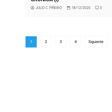
JULIO C. PIÑEIRO
18/12/2020
0
Paginación
1
2
3
4
Siguiente
de
entradas