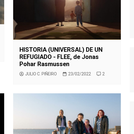
MODERN FAMILY
MR. ROBOT
MAD MEN
MISFITS
NEW GIRL
HISTORIA (UNIVERSAL) DE UN
PERDIDOS
REFUGIADO - FLEE, de Jonas
POR TRECE RAZONES
Pohar Rasmussen
RUBICON
JULIO C. PIÑEIRO
23/02/2022
2
SEX EDUCATION
STRANGER THINGS
THE KILLING
THE LEFTOVERS
THE WIRE
TRUE BLOOD