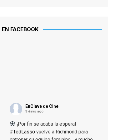
EN FACEBOOK
EnClave de Cine
3 days ago
¡Por fin se acaba la espera!
#TedLasso
vuelve a Richmond para
entrenar su equipo feminino... y mucho