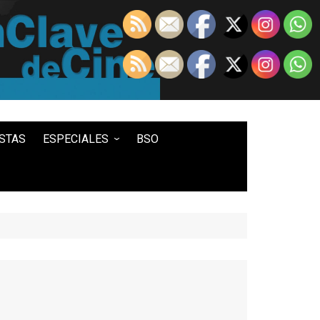
STAS
ESPECIALES
BSO
LO MEJOR DE...
100 ENTRADAS
500 ENTRADAS
IN MEMORIAM DAVID LYNCH
HISTORIA DEL WESTERN
STAR WARS
TWIN PEAKS