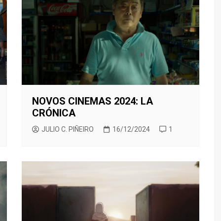
TED LASSO
CINEMA NOVO
SILEÑO
ENECIA
BORED TO DEATH
THE BEAR
XICANO
ALENCIA
BREAKING BAD
TRUE DETECTIVE
ESTIVAL DE CINE ITALIANO
CALIFORNICATION
E MADRID
COMMUNITY
ESTIVAL DE SERIES DE
CÓMO CONOCÍ A VUESTRA
ADRID
MADRE
NOVOS CINEMAS 2024: LA
DARK
CRÓNICA
EL MINISTERIO DEL TIEMPO
JULIO C. PIÑEIRO
16/12/2024
1
EUPHORIA
HOMELAND
FARIÑA
GLEE
JUEGO DE TRONOS