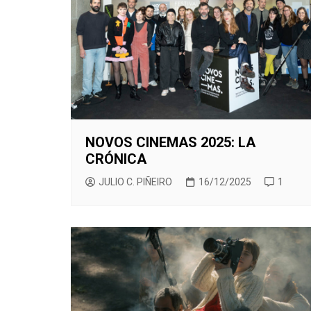
CINE ORIENTAL
COMEDIA
CINE BRA
V
CORTOMETRAJES
CÓMIC
CINE ME
V
TELEFILMS
DOCUMENTAL
F
D
EXPERIMENTAL
F
ÉPOCA
M
ERÓTICO
NOVOS CINEMAS 2025: LA
CRÓNICA
FANTASÍA
JULIO C. PIÑEIRO
16/12/2025
1
HISTÓRICA
MÚSICA
NATURALEZA
THRILLER
WESTERN