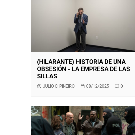
CINE ORIENTAL
COMEDIA
CINE BRA
V
CORTOMETRAJES
CÓMIC
CINE ME
V
TELEFILMS
DOCUMENTAL
F
D
EXPERIMENTAL
F
ÉPOCA
M
ERÓTICO
(HILARANTE) HISTORIA DE UNA
OBSESIÓN - LA EMPRESA DE LAS
FANTASÍA
SILLAS
HISTÓRICA
JULIO C. PIÑEIRO
08/12/2025
0
MÚSICA
NATURALEZA
THRILLER
WESTERN