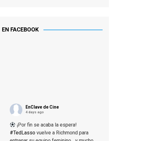
EN FACEBOOK
EnClave de Cine
4 days ago
¡Por fin se acaba la espera!
#TedLasso
vuelve a Richmond para
entrenar su equipo feminino... y mucho