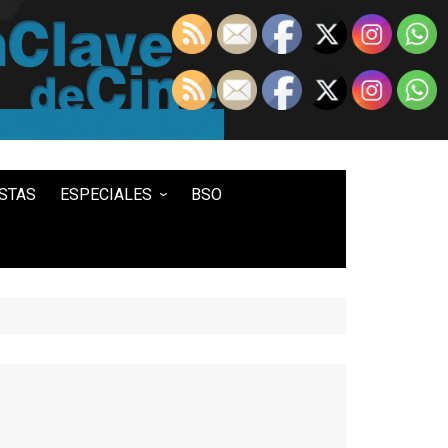
STAS
ESPECIALES
BSO
LO MEJOR DE...
100 ENTRADAS
500 ENTRADAS
IN MEMORIAM DAVID LYNCH
HISTORIA DEL WESTERN
STAR WARS
TWIN PEAKS