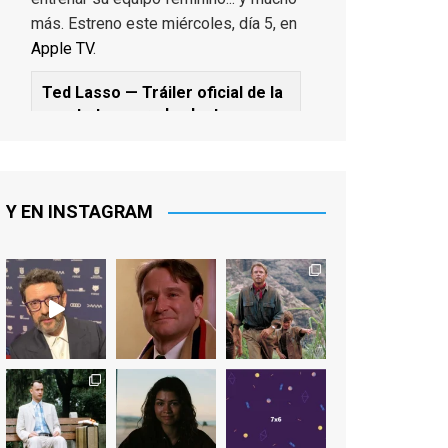
más. Estreno este miércoles, día 5, en
Apple TV
.
Ted Lasso — Tráiler oficial de la
cuarta temporada: Juntos
www.youtube.com
De los productores ejecutivos Bill
Lawrence y Jason Sudeikis, Ted L...
Y EN INSTAGRAM
Video
View on Facebook
·
Share
EnClave de Cine
1 week ago
Sobrecogidos por la noticia de la
muerte de Manolo Solo, camaleónico
actor andaluz que nos ha brindado