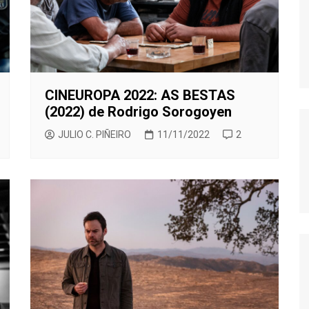
MODERN FAMILY
MR. ROBOT
MAD MEN
MISFITS
CINEUROPA 2022: AS BESTAS
NEW GIRL
(2022) de Rodrigo Sorogoyen
PERDIDOS
JULIO C. PIÑEIRO
11/11/2022
2
POR TRECE RAZONES
RUBICON
SEX EDUCATION
STRANGER THINGS
THE KILLING
THE LEFTOVERS
THE WIRE
TRUE BLOOD