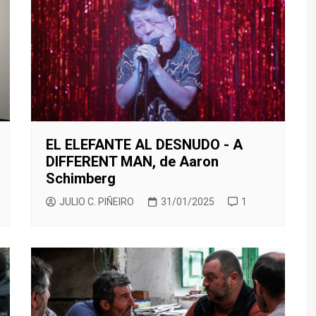
TED LASSO
CINEMA NOVO
SILEÑO
ENECIA
BORED TO DEATH
THE BEAR
XICANO
ALENCIA
BREAKING BAD
TRUE DETECTIVE
ESTIVAL DE CINE ITALIANO
CALIFORNICATION
E MADRID
COMMUNITY
ESTIVAL DE SERIES DE
CÓMO CONOCÍ A VUESTRA
ADRID
MADRE
EL ELEFANTE AL DESNUDO - A
DARK
DIFFERENT MAN, de Aaron
EL MINISTERIO DEL TIEMPO
Schimberg
EUPHORIA
JULIO C. PIÑEIRO
31/01/2025
1
HOMELAND
FARIÑA
GLEE
JUEGO DE TRONOS