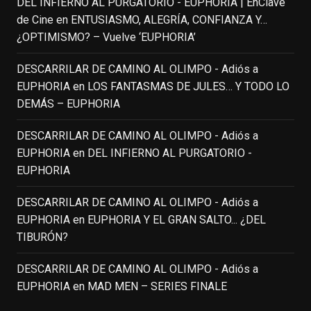
DEL INFIERNO AL PURGATORIO - EUPHORIA | EnClave
group of people, changed who can see it
de Cine
en
ENTUSIASMO, ALEGRÍA, CONFIANZA Y…
or it's been deleted.
¿OPTIMISMO? – Vuelve ‘EUPHORIA’
View on Facebook
·
Share
DESCARRILAR DE CAMINO AL OLIMPO - Adiós a
EUPHORIA
en
LOS FANTASMAS DE JULES… Y TODO LO
EnClave de Cine
DEMÁS – EUPHORIA
3 weeks ago
Fallece a los 78 años el actor
DESCARRILAR DE CAMINO AL OLIMPO - Adiós a
neozelandés Sam Neill. Aunque empezó a
EUPHORIA
en
DEL INFIERNO AL PURGATORIO -
ganar fama en la televisión en los ochenta
EUPHORIA
como el espía
#Reilly
en la miniserie
DESCARRILAR DE CAMINO AL OLIMPO - Adiós a
homónima (por la que se llevó su primera
EUPHORIA
en
EUPHORIA Y EL GRAN SALTO... ¿DEL
nominación al Emmy), su verdadera
TIBURÓN?
relevancia internacional le llegó en los
noventa gracias a
#ParqueJurásico
,
DESCARRILAR DE CAMINO AL OLIMPO - Adiós a
#LaCazaDelOctubreRojo
,
#elpiano
o el
EUPHORIA
en
MAD MEN – SERIES FINALE
telefilm
#Merlín
, por la que fue nominado al
Emmy y al
...
See More