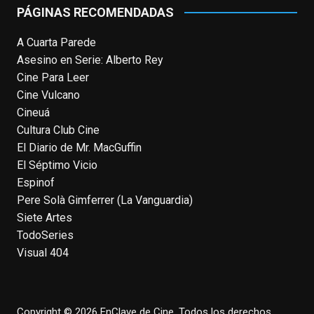
PÁGINAS RECOMENDADAS
Photo
A Cuarta Parede
View on Facebook
·
Share
Asesino en Serie: Alberto Rey
Cine Para Leer
EnClave de Cine
Cine Vulcano
4 weeks ago
Cineuá
Hoy cumple 70 años Tom Hanks, uno de
Cultura Club Cine
los actores más aclamados, versátiles y
El Diario de Mr. MacGuffin
queridos de las últimas décadas, ganador
El Séptimo Vicio
de dos Oscar (consecutivos). Es difícil
Espinof
escoger sus mejores interpretaciones, pero
Pere Solà Gimferrer (La Vanguardia)
aquí va una humilde intento. ¿Qué pensáis
Siete Artes
vosotros?
enclavedecine.com/tag/tom-
TodoSeries
hanks
Visual 404
Photo
View on Facebook
·
Share
Copyright © 2026 EnClave de Cine. Todos los derechos