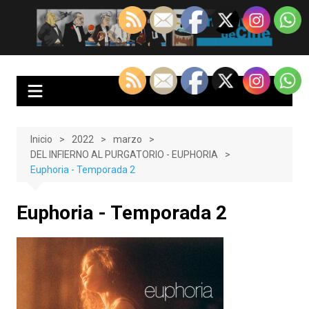
Saltar
al
EnClave de Cine
Crítica cinematográfica y audiovisual. Punto de encuentro para los
contenido
amantes del cine y las series
Inicio
2022
marzo
DEL INFIERNO AL PURGATORIO - EUPHORIA
Euphoria - Temporada 2
Euphoria - Temporada 2