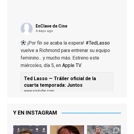
EnClave de Cine
4 days ago
¡Por fin se acaba la espera!
#TedLasso
vuelve a Richmond para entrenar su equipo
feminino... y mucho más. Estreno este
miércoles, día 5, en
Apple TV
.
Ted Lasso — Tráiler oficial de la
cuarta temporada: Juntos
www.youtube.com
De los productores ejecutivos Bill
Lawrence y Jason Sudeikis, Ted L...
Y EN INSTAGRAM
Video
View on Facebook
·
Share