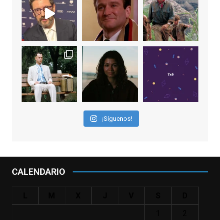
EnClave de Cine
1 week ago
Sobrecogidos por la noticia de la muerte
de Manolo Solo, camaleónico actor andaluz
que nos ha brindado varias de las
interpretaciones más logradas de los
últimos años, tanto en cine como en
televisión. Ganó el Goya al Mejor Actor de
¡Síguenos!
Reparto en 2026 por Tarde para la Ira, y fue
nominado hasta en otras cuatro ocasiones
(la última, en esta última edición, como actor
principal por Una Quinta Por
...
See More
CALENDARIO
Video
View on Facebook
·
Share
L
M
X
J
V
S
D
1
2