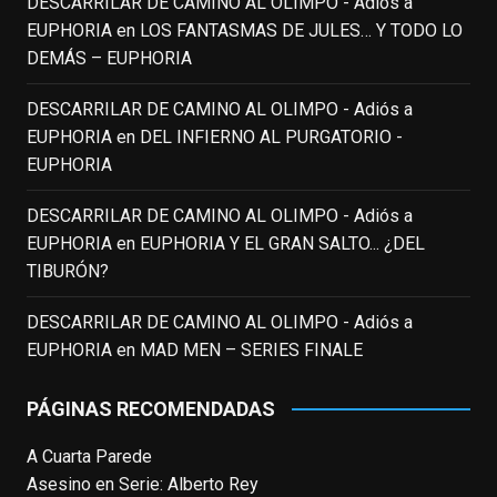
DESCARRILAR DE CAMINO AL OLIMPO - Adiós a
Pero nadie podrá quitarle nunca su
EUPHORIA
en
LOS FANTASMAS DE JULES… Y TODO LO
incalculable valor icónico y emotivo para
DEMÁS – EUPHORIA
toda una generación.
DESCARRILAR DE CAMINO AL OLIMPO - Adiós a
View on Facebook
·
Share
EUPHORIA
en
DEL INFIERNO AL PURGATORIO -
EUPHORIA
EnClave de Cine
updated their status.
3 weeks ago
DESCARRILAR DE CAMINO AL OLIMPO - Adiós a
EUPHORIA
en
EUPHORIA Y EL GRAN SALTO... ¿DEL
TIBURÓN?
This content isn't available right now
When this happens, it's usually because
DESCARRILAR DE CAMINO AL OLIMPO - Adiós a
the owner only shared it with a small
EUPHORIA
en
MAD MEN – SERIES FINALE
group of people, changed who can see it
or it's been deleted.
PÁGINAS RECOMENDADAS
View on Facebook
·
Share
A Cuarta Parede
Asesino en Serie: Alberto Rey
EnClave de Cine