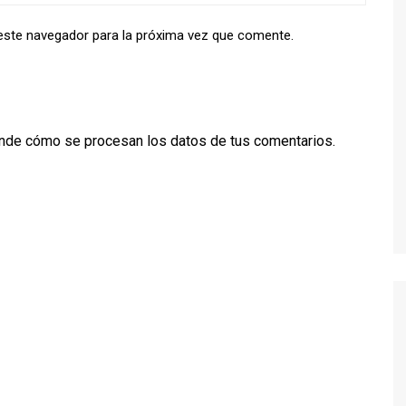
TWIN PEAKS
este navegador para la próxima vez que comente.
VEEP
WEEDS
nde cómo se procesan los datos de tus comentarios.