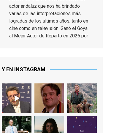
actor andaluz que nos ha brindado
varias de las interpretaciones más
logradas de los últimos años, tanto en
cine como en televisión. Ganó el Goya
al Mejor Actor de Reparto en 2026 por
Tarde para la Ira, y fue nominado hasta
en otras cuatro ocasiones (la última,
en esta última edición, como actor
principal por Una Quinta Por
...
See More
Y EN INSTAGRAM
Video
View on Facebook
·
Share
EnClave de Cine
2 weeks ago
"El adulto divertido y juguetón que
todos los niños querríamos tener en