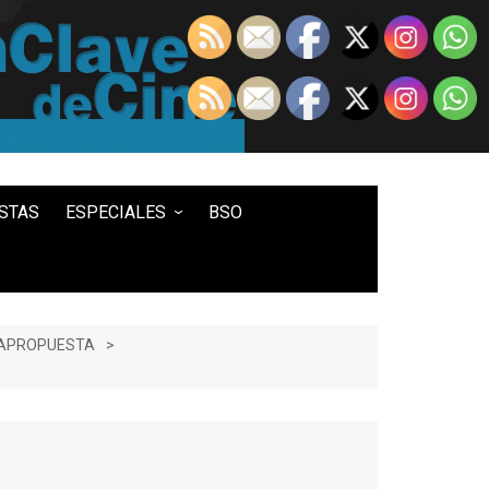
STAS
ESPECIALES
BSO
LO MEJOR DE...
100 ENTRADAS
500 ENTRADAS
TRAPROPUESTA
IN MEMORIAM DAVID LYNCH
HISTORIA DEL WESTERN
STAR WARS
TWIN PEAKS