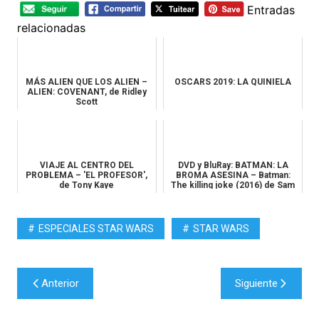
Entradas
relacionadas
MÁS ALIEN QUE LOS ALIEN –
OSCARS 2019: LA QUINIELA
ALIEN: COVENANT, de Ridley
Scott
VIAJE AL CENTRO DEL
DVD y BluRay: BATMAN: LA
PROBLEMA – 'EL PROFESOR',
BROMA ASESINA – Batman:
de Tony Kaye
The killing joke (2016) de Sam
...
ESPECIALES STAR WARS
STAR WARS
Navegación
Anterior
Siguiente
de