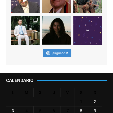
EnClave de Cine
2 weeks ago
"El adulto divertido y juguetón que todos
los niños querríamos tener en nuestras
familias, el carroza cachondo mental con el
que los adolescentes desearíamos tomar
nuestras primeras cañas". Así despedíamos
a Robin Williams en agosto de 2014, tras su
¡Síguenos!
trágica muerte. Hoy el actor
estadounidense, leyenda por sus papeles
en
#ElClubdelosPoetasMuertos
,
#SeñoraDoubtfire
o
CALENDARIO
#ElIndomableWillHunting
e
...
See More
L
M
X
J
V
S
D
IN MEMORIAM ROBIN WILLIAMS
(1951-2014)
1
2
enclavedecine.com
Puede que sus últimos años no hiciesen
3
4
5
6
7
8
9