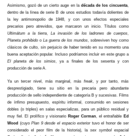
Asimismo
, gozó de un cierto auge en la
década de los cincuenta
,
dentro de la línea de serie B de unos estudios todavía dolientes de
la ley antimonopolio de 1948, y con unos efectos especiales
precarios pero atrevidos, que marcaron un inicio. Títulos como
Ultimátum a la tierra
,
La invasión de los ladrones de cuerpos
,
Planeta prohibido
o
La guerra de los mundos
, sobreviven hoy como
clásicos de culto, sin perjuicio de haber tenido en su momento una
buena aceptación popular. Incluso podríamos incluir en este grupo a
El planeta de los simios
, ya a finales de los sesenta y con
producción de serie A.
Ya un tercer nivel, más marginal, más
freak
, y por tanto, más
desprestigiado, tiene su sitio en la precaria pero abundante
producción de sello independiente de categoría B y sucesivas. Films
de ínfimo presupuesto, espíritu informal, consumido en sesiones
dobles (o triples) en salas especializas, para un público residual y
muy fiel. El prolífico y visionario
Roger Corman
, el entrañable
Ed
Wood
(cuyo
Plan 9 desde el espacio exterior
tuvo el honor de ser
considerado el peor film de la historia), la
sex symbol
espacial