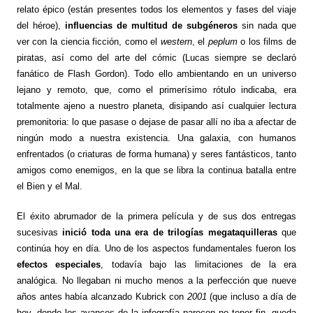
relato épico (están presentes todos los elementos y fases del viaje
del héroe),
influencias de multitud de subgéneros
sin nada que
ver con la ciencia ficción, como el
western
, el
peplum
o los films de
piratas, así como del arte del cómic (Lucas siempre se declaró
fanático de
Flash Gordon
). Todo ello ambientando en un universo
lejano y remoto, que, como el primerísimo rótulo indicaba, era
totalmente ajeno a nuestro planeta, disipando así cualquier lectura
premonitoria: lo que pasase o dejase de pasar allí no iba a afectar de
ningún modo a nuestra existencia. Una galaxia, con humanos
enfrentados (o criaturas de forma humana) y seres fantásticos, tanto
amigos como enemigos, en la que se libra la continua batalla entre
el Bien y el Mal.
El éxito abrumador de la primera película y de sus dos entregas
sucesivas
inició toda una era de trilogías megataquilleras
que
continúa hoy en día. Uno de los aspectos fundamentales fueron los
efectos especiales
, todavía bajo las limitaciones de la era
analógica. No llegaban ni mucho menos a la perfección que nueve
años antes había alcanzado Kubrick con
2001
(que incluso a día de
hoy, donde los avances de la infografía parecen no tener fin, queda