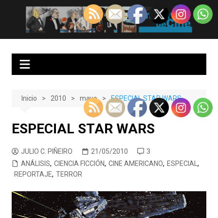
Saltar
al
EnClave de Cine
Crítica cinematográfica y audiovisual. Punto de encuentro para los
contenido
amantes del cine y las series
Inicio
2010
mayo
ESPECIAL STAR WARS
ESPECIAL STAR WARS
JULIO C. PIÑEIRO
21/05/2010
3
ANÁLISIS
,
CIENCIA FICCIÓN
,
CINE AMERICANO
,
ESPECIAL
,
REPORTAJE
,
TERROR