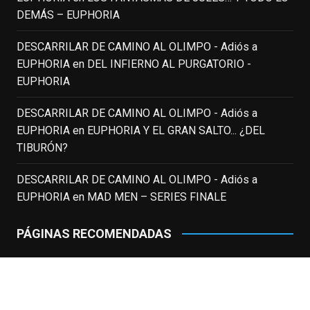
EnClave de Cine
DEMÁS – EUPHORIA
3 weeks ago
Fallece a los 78 años el actor
DESCARRILAR DE CAMINO AL OLIMPO - Adiós a
neozelandés Sam Neill. Aunque empezó a
EUPHORIA
en
DEL INFIERNO AL PURGATORIO -
ganar fama en la televisión en los ochenta
EUPHORIA
como el espía
#Reilly
en la miniserie
DESCARRILAR DE CAMINO AL OLIMPO - Adiós a
homónima (por la que se llevó su primera
EUPHORIA
en
EUPHORIA Y EL GRAN SALTO... ¿DEL
nominación al Emmy), su verdadera
TIBURÓN?
relevancia internacional le llegó en los
noventa gracias a
#ParqueJurásico
,
DESCARRILAR DE CAMINO AL OLIMPO - Adiós a
#LaCazaDelOctubreRojo
,
#elpiano
o el
EUPHORIA
en
MAD MEN – SERIES FINALE
telefilm
#Merlín
, por la que fue nominado al
Emmy y al
...
See More
PÁGINAS RECOMENDADAS
Photo
A Cuarta Parede
View on Facebook
·
Share
Asesino en Serie: Alberto Rey
Cine Para Leer
EnClave de Cine