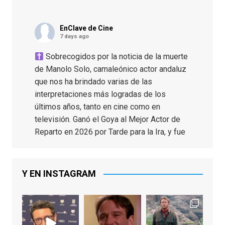
EnClave de Cine
7 days ago
Sobrecogidos por la noticia de la muerte
de Manolo Solo, camaleónico actor andaluz
que nos ha brindado varias de las
interpretaciones más logradas de los
últimos años, tanto en cine como en
televisión. Ganó el Goya al Mejor Actor de
Reparto en 2026 por Tarde para la Ira, y fue
nominado hasta en otras cuatro ocasiones
(la última, en esta última edición, como actor
principal por Una Quinta Por
...
See More
Y EN INSTAGRAM
Video
View on Facebook
·
Share