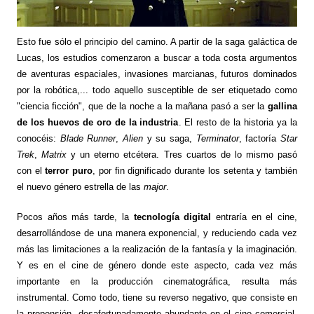
Esto fue sólo el principio del camino. A partir de la saga galáctica de
Lucas, los estudios comenzaron a buscar a toda costa argumentos
de aventuras espaciales, invasiones marcianas, futuros dominados
por la robótica,... todo aquello susceptible de ser etiquetado como
"ciencia ficción", que de la noche a la mañana pasó a ser la
gallina
de los huevos de oro de la industria
. El resto de la historia ya la
conocéis:
Blade Runner
,
Alien
y su saga,
Terminator
, factoría
Star
Trek
,
Matrix
y un eterno etcétera. Tres cuartos de lo mismo pasó
con el
terror puro
, por fin dignificado durante los setenta y también
el nuevo género estrella de las
major
.
Pocos años más tarde, la
tecnología digital
entraría en el cine,
desarrollándose de una manera exponencial, y reduciendo cada vez
más las limitaciones a la realización de la fantasía y la imaginación.
Y es en el cine de género donde este aspecto, cada vez más
importante en la producción cinematográfica, resulta más
instrumental. Como todo, tiene su reverso negativo, que consiste en
la propensión, desafortunadamente abundante en el cine comercial,