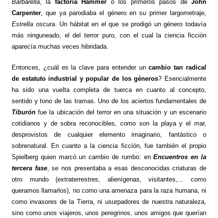
Barbarella
, la
factoría Hammer
o los primeros pasos de
John
Carpenter
, que ya parodiaba el género en su primer largometraje,
Estrella oscura
. Un hábitat en el que se prodigó un género todavía
más ninguneado, el del terror puro, con el cual la ciencia ficción
aparecía muchas veces hibridada.
Entonces, ¿cuál es la clave para entender un
cambio tan radical
de estatuto industrial y popular de los géneros
? Esencialmente
ha sido una vuelta completa de tuerca en cuanto al concepto,
sentido y tono de las tramas. Uno de los aciertos fundamentales de
Tiburón
fue la ubicación del terror en una situación y un escenario
cotidianos y de sobra reconocibles, como son la playa y el mar,
desprovistos de cualquier elemento imaginario, fantástico o
sobrenatural. En cuanto a la ciencia ficción, fue también el propio
Spielberg quien marcó un cambio de rumbo: en
Encuentros en la
tercera fase
, se nos presentaba a esas desconocidas criaturas de
otro mundo (extraterrestres, alienígenas, visitantes,... como
queramos llamarlos), no como una amenaza para la raza humana, ni
como invasores de la Tierra, ni usurpadores de nuestra naturaleza,
sino como unos viajeros, unos peregrinos, unos amigos que querían