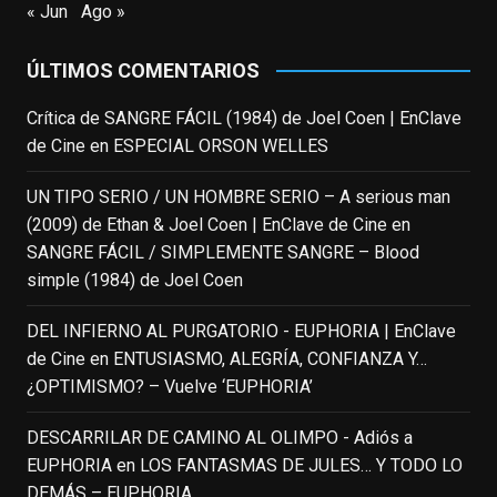
trágica muerte. Hoy el actor
« Jun
Ago »
estadounidense, leyenda por sus papeles
en
#ElClubdelosPoetasMuertos
,
ÚLTIMOS COMENTARIOS
#SeñoraDoubtfire
o
#ElIndomableWillHunting
e
...
Crítica de SANGRE FÁCIL (1984) de Joel Coen | EnClave
See More
de Cine
en
ESPECIAL ORSON WELLES
IN MEMORIAM ROBIN WILLIAMS
(1951-2014)
UN TIPO SERIO / UN HOMBRE SERIO – A serious man
enclavedecine.com
(2009) de Ethan & Joel Coen | EnClave de Cine
en
Puede que sus últimos años no hiciesen
SANGRE FÁCIL / SIMPLEMENTE SANGRE – Blood
justicia a todo su filmografía anterior.
simple (1984) de Joel Coen
Pero nadie podrá quitarle nunca su
incalculable valor icónico y emotivo para
DEL INFIERNO AL PURGATORIO - EUPHORIA | EnClave
toda una generación.
de Cine
en
ENTUSIASMO, ALEGRÍA, CONFIANZA Y…
View on Facebook
·
Share
¿OPTIMISMO? – Vuelve ‘EUPHORIA’
DESCARRILAR DE CAMINO AL OLIMPO - Adiós a
EnClave de Cine
updated their status.
EUPHORIA
en
LOS FANTASMAS DE JULES… Y TODO LO
4 weeks ago
DEMÁS – EUPHORIA