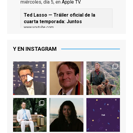
miércoles, día 5, en
Apple TV
.
Ted Lasso — Tráiler oficial de la
cuarta temporada: Juntos
www.youtube.com
De los productores ejecutivos Bill
Lawrence y Jason Sudeikis, Ted L...
Y EN INSTAGRAM
Video
View on Facebook
·
Share
EnClave de Cine
2 weeks ago
Sobrecogidos por la noticia de la muerte
de Manolo Solo, camaleónico actor andaluz
que nos ha brindado varias de las
interpretaciones más logradas de los
últimos años, tanto en cine como en