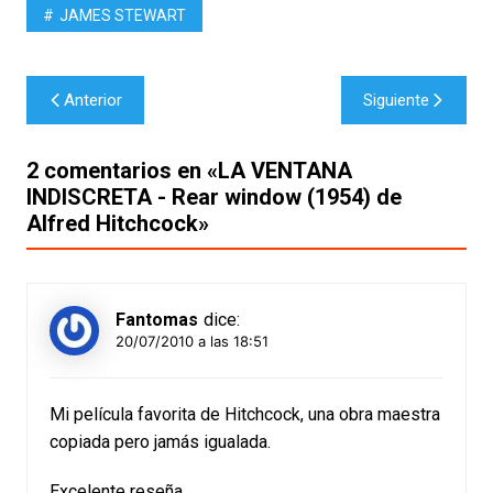
JAMES STEWART
Navegación
Anterior
Siguiente
de
entradas
2 comentarios en «
LA VENTANA
INDISCRETA - Rear window (1954) de
Alfred Hitchcock
»
Fantomas
dice:
20/07/2010 a las 18:51
Mi película favorita de Hitchcock, una obra maestra
copiada pero jamás igualada.
Excelente reseña,