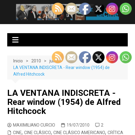
Saltar
al
EnClave de Cine
Crítica cinematográfica y audiovisual. Punto de encuentro para los
contenido
amantes del cine y las series
Inicio
2010
julio
LA VENTANA INDISCRETA - Rear window (1954) de
Alfred Hitchcock
LA VENTANA INDISCRETA -
Rear window (1954) de Alfred
Hitchcock
MAXIMILIANO CURCIO
19/07/2010
2
CINE
,
CINE CLÁSICO
,
CINE CLÁSICO AMERICANO
,
CRÍTICA