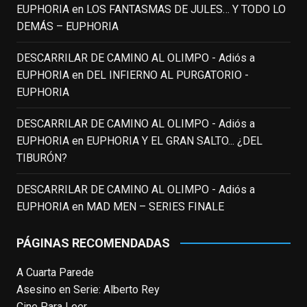
EUPHORIA
en
LOS FANTASMAS DE JULES… Y TODO LO
justicia a todo su filmografía anterior.
DEMÁS – EUPHORIA
Pero nadie podrá quitarle nunca su
incalculable valor icónico y emotivo para
DESCARRILAR DE CAMINO AL OLIMPO - Adiós a
toda una generación.
EUPHORIA
en
DEL INFIERNO AL PURGATORIO -
View on Facebook
·
Share
EUPHORIA
DESCARRILAR DE CAMINO AL OLIMPO - Adiós a
EnClave de Cine
updated their status.
EUPHORIA
en
EUPHORIA Y EL GRAN SALTO... ¿DEL
3 weeks ago
TIBURÓN?
This content isn't available right now
DESCARRILAR DE CAMINO AL OLIMPO - Adiós a
When this happens, it's usually because
EUPHORIA
en
MAD MEN – SERIES FINALE
the owner only shared it with a small
group of people, changed who can see it
PÁGINAS RECOMENDADAS
or it's been deleted.
A Cuarta Parede
View on Facebook
·
Share
Asesino en Serie: Alberto Rey
Cine Para Leer