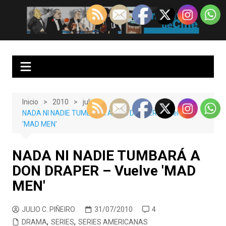
Saltar
al
EnClave de Cine
Crítica cinematográfica y audiovisual. Punto de encuentro para los
contenido
amantes del cine y las series
Inicio
2010
julio
NADA NI NADIE TUMBARÁ A DON DRAPER – Vuelve
'MAD MEN'
NADA NI NADIE TUMBARÁ A
DON DRAPER – Vuelve 'MAD
MEN'
JULIO C. PIÑEIRO
31/07/2010
4
DRAMA
,
SERIES
,
SERIES AMERICANAS