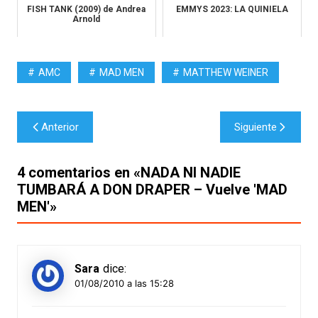
FISH TANK (2009) de Andrea
EMMYS 2023: LA QUINIELA
Arnold
AMC
MAD MEN
MATTHEW WEINER
Navegación
Anterior
Siguiente
de
entradas
4 comentarios en «
NADA NI NADIE
TUMBARÁ A DON DRAPER – Vuelve 'MAD
MEN'
»
Sara
dice:
01/08/2010 a las 15:28