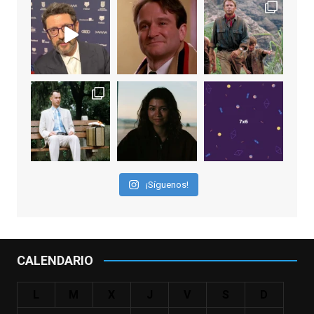
View on Facebook
·
Share
EnClave de Cine
1 week ago
Sobrecogidos por la noticia de la muerte
de Manolo Solo, camaleónico actor andaluz
que nos ha brindado varias de las
interpretaciones más logradas de los
últimos años, tanto en cine como en
televisión. Ganó el Goya al Mejor Actor de
¡Síguenos!
Reparto en 2026 por Tarde para la Ira, y fue
nominado hasta en otras cuatro ocasiones
(la última, en esta última edición, como actor
principal por Una Quinta Por
...
See More
CALENDARIO
Video
View on Facebook
·
Share
L
M
X
J
V
S
D