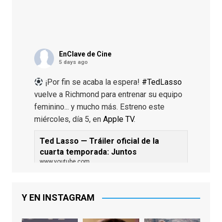
EnClave de Cine
5 days ago
¡Por fin se acaba la espera!
#TedLasso
vuelve a Richmond para entrenar su equipo
feminino... y mucho más. Estreno este
miércoles, día 5, en
Apple TV
.
Ted Lasso — Tráiler oficial de la
cuarta temporada: Juntos
www.youtube.com
De los productores ejecutivos Bill
Lawrence y Jason Sudeikis, Ted L...
Y EN INSTAGRAM
Video