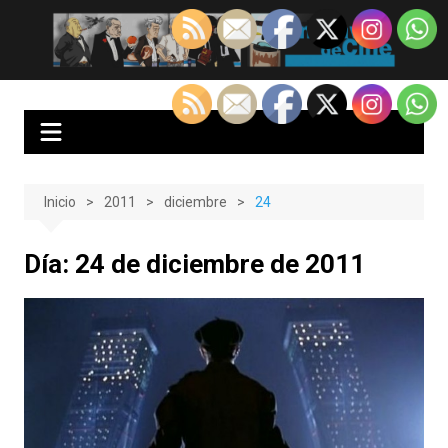
Saltar
al
EnClave de Cine
Crítica cinematográfica y audiovisual. Punto de encuentro para los
contenido
amantes del cine y las series
Inicio
2011
diciembre
24
Día:
24 de diciembre de 2011