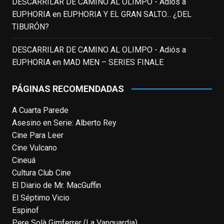
DESCARRILAR DE CAMINO AL OLIMPO - Adiós a
EnClave de Cine
updated their status.
EUPHORIA
en
EUPHORIA Y EL GRAN SALTO... ¿DEL
3 weeks ago
TIBURÓN?
This content isn't available right now
DESCARRILAR DE CAMINO AL OLIMPO - Adiós a
When this happens, it's usually because
EUPHORIA
en
MAD MEN – SERIES FINALE
the owner only shared it with a small
group of people, changed who can see it
PÁGINAS RECOMENDADAS
or it's been deleted.
A Cuarta Parede
View on Facebook
·
Share
Asesino en Serie: Alberto Rey
Cine Para Leer
EnClave de Cine
Cine Vulcano
4 weeks ago
Cineuá
Cultura Club Cine
Fallece a los 78 años el actor
El Diario de Mr. MacGuffin
neozelandés Sam Neill. Aunque empezó a
El Séptimo Vicio
ganar fama en la televisión en los ochenta
Espinof
como el espía
#Reilly
en la miniserie
Pere Solà Gimferrer (La Vanguardia)
homónima (por la que se llevó su primera