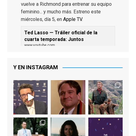
vuelve a Richmond para entrenar su equipo
feminino... y mucho más. Estreno este
miércoles, día 5, en
Apple TV
.
Ted Lasso — Tráiler oficial de la
cuarta temporada: Juntos
www.youtube.com
De los productores ejecutivos Bill
Lawrence y Jason Sudeikis, Ted L...
Y EN INSTAGRAM
Video
View on Facebook
·
Share
EnClave de Cine
1 week ago
Sobrecogidos por la noticia de la muerte
de Manolo Solo, camaleónico actor andaluz
que nos ha brindado varias de las