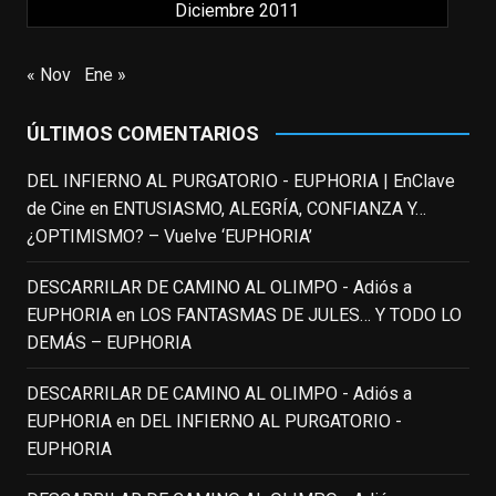
Diciembre 2011
nuestras primeras cañas". Así despedíamos
a Robin Williams en agosto de 2014, tras su
trágica muerte. Hoy el actor
« Nov
Ene »
estadounidense, leyenda por sus papeles
en
#ElClubdelosPoetasMuertos
,
ÚLTIMOS COMENTARIOS
#SeñoraDoubtfire
o
#ElIndomableWillHunting
e
...
DEL INFIERNO AL PURGATORIO - EUPHORIA | EnClave
See More
de Cine
en
ENTUSIASMO, ALEGRÍA, CONFIANZA Y…
IN MEMORIAM ROBIN WILLIAMS
¿OPTIMISMO? – Vuelve ‘EUPHORIA’
(1951-2014)
enclavedecine.com
DESCARRILAR DE CAMINO AL OLIMPO - Adiós a
Puede que sus últimos años no hiciesen
EUPHORIA
en
LOS FANTASMAS DE JULES… Y TODO LO
justicia a todo su filmografía anterior.
DEMÁS – EUPHORIA
Pero nadie podrá quitarle nunca su
incalculable valor icónico y emotivo para
DESCARRILAR DE CAMINO AL OLIMPO - Adiós a
toda una generación.
EUPHORIA
en
DEL INFIERNO AL PURGATORIO -
View on Facebook
·
Share
EUPHORIA