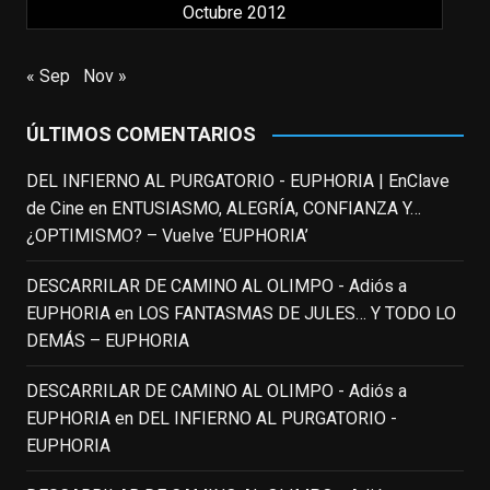
Octubre 2012
nuestras primeras cañas". Así despedíamos
a Robin Williams en agosto de 2014, tras su
trágica muerte. Hoy el actor
« Sep
Nov »
estadounidense, leyenda por sus papeles
en
#ElClubdelosPoetasMuertos
,
ÚLTIMOS COMENTARIOS
#SeñoraDoubtfire
o
#ElIndomableWillHunting
e
...
DEL INFIERNO AL PURGATORIO - EUPHORIA | EnClave
See More
de Cine
en
ENTUSIASMO, ALEGRÍA, CONFIANZA Y…
IN MEMORIAM ROBIN WILLIAMS
¿OPTIMISMO? – Vuelve ‘EUPHORIA’
(1951-2014)
enclavedecine.com
DESCARRILAR DE CAMINO AL OLIMPO - Adiós a
Puede que sus últimos años no hiciesen
EUPHORIA
en
LOS FANTASMAS DE JULES… Y TODO LO
justicia a todo su filmografía anterior.
DEMÁS – EUPHORIA
Pero nadie podrá quitarle nunca su
incalculable valor icónico y emotivo para
DESCARRILAR DE CAMINO AL OLIMPO - Adiós a
toda una generación.
EUPHORIA
en
DEL INFIERNO AL PURGATORIO -
View on Facebook
·
Share
EUPHORIA