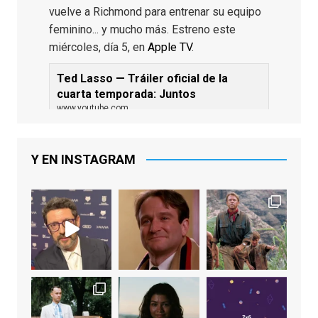
vuelve a Richmond para entrenar su equipo
feminino... y mucho más. Estreno este
miércoles, día 5, en
Apple TV
.
Ted Lasso — Tráiler oficial de la
cuarta temporada: Juntos
www.youtube.com
De los productores ejecutivos Bill
Lawrence y Jason Sudeikis, Ted L...
Y EN INSTAGRAM
Video
View on Facebook
·
Share
EnClave de Cine
1 week ago
Sobrecogidos por la noticia de la muerte
de Manolo Solo, camaleónico actor andaluz