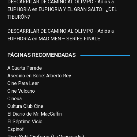
DESCARRILAR DE CAMINO AL OLIMPO - Adiós a
EnClave de Cine
updated their status.
EUPHORIA
en
EUPHORIA Y EL GRAN SALTO... ¿DEL
3 weeks ago
TIBURÓN?
This content isn't available right now
DESCARRILAR DE CAMINO AL OLIMPO - Adiós a
When this happens, it's usually because
EUPHORIA
en
MAD MEN – SERIES FINALE
the owner only shared it with a small
group of people, changed who can see it
PÁGINAS RECOMENDADAS
or it's been deleted.
A Cuarta Parede
View on Facebook
·
Share
Asesino en Serie: Alberto Rey
Cine Para Leer
EnClave de Cine
Cine Vulcano
4 weeks ago
Cineuá
Cultura Club Cine
Fallece a los 78 años el actor
El Diario de Mr. MacGuffin
neozelandés Sam Neill. Aunque empezó a
El Séptimo Vicio
ganar fama en la televisión en los ochenta
Espinof
como el espía
#Reilly
en la miniserie
Pere Solà Gimferrer (La Vanguardia)