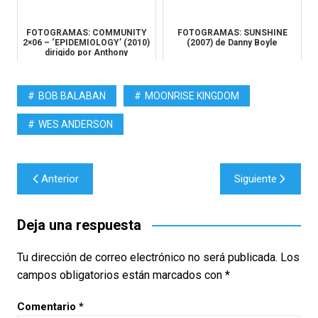
FOTOGRAMAS: COMMUNITY
FOTOGRAMAS: SUNSHINE
2×06 – ‘EPIDEMIOLOGY’ (2010)
(2007) de Danny Boyle
dirigido por Anthony
Hemigmwa...
BOB BALABAN
MOONRISE KINGDOM
WES ANDERSON
Navegación
Anterior
Siguiente
de
entradas
Deja una respuesta
Tu dirección de correo electrónico no será publicada.
Los
campos obligatorios están marcados con
*
Comentario
*