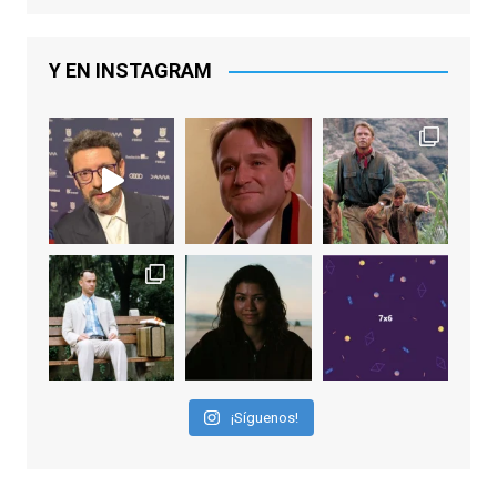
De los productores ejecutivos Bill
Lawrence y Jason Sudeikis, Ted L...
Y EN INSTAGRAM
Video
View on Facebook
·
Share
EnClave de Cine
1 week ago
Sobrecogidos por la noticia de la muerte
de Manolo Solo, camaleónico actor andaluz
que nos ha brindado varias de las
interpretaciones más logradas de los
últimos años, tanto en cine como en
televisión. Ganó el Goya al Mejor Actor de
¡Síguenos!
Reparto en 2026 por Tarde para la Ira, y fue
nominado hasta en otras cuatro ocasiones
(la última, en esta última edición, como actor