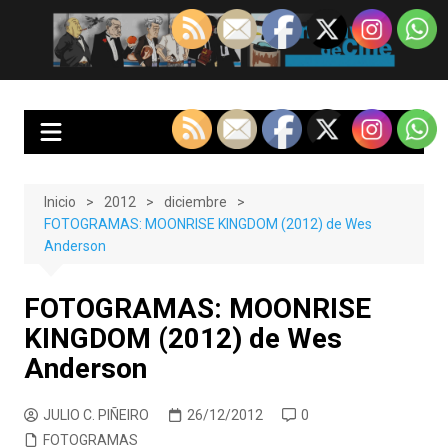
Saltar
al
EnClave de Cine
Crítica cinematográfica y audiovisual. Punto de encuentro para los
contenido
amantes del cine y las series
Inicio
2012
diciembre
FOTOGRAMAS: MOONRISE KINGDOM (2012) de Wes
Anderson
FOTOGRAMAS: MOONRISE
KINGDOM (2012) de Wes
Anderson
JULIO C. PIÑEIRO
26/12/2012
0
FOTOGRAMAS