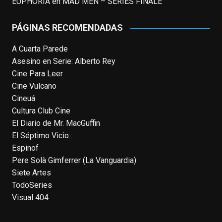
EUPHORIA
en
MAD MEN – SERIES FINALE
group of people, changed who can see it
or it's been deleted.
PÁGINAS RECOMENDADAS
View on Facebook
·
Share
A Cuarta Parede
Asesino en Serie: Alberto Rey
EnClave de Cine
Cine Para Leer
4 weeks ago
Cine Vulcano
Fallece a los 78 años el actor
Cineuá
neozelandés Sam Neill. Aunque empezó a
Cultura Club Cine
ganar fama en la televisión en los ochenta
El Diario de Mr. MacGuffin
como el espía
#Reilly
en la miniserie
El Séptimo Vicio
homónima (por la que se llevó su primera
Espinof
nominación al Emmy), su verdadera
Pere Solà Gimferrer (La Vanguardia)
relevancia internacional le llegó en los
Siete Artes
noventa gracias a
#ParqueJurásico
,
TodoSeries
#LaCazaDelOctubreRojo
,
#elpiano
o el
Visual 404
telefilm
#Merlín
, por la que fue nominado al
Emmy y al
...
See More