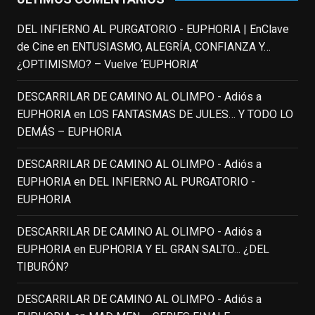
#ElIndomableWillHunting
e
...
See More
DEL INFIERNO AL PURGATORIO - EUPHORIA | EnClave
IN MEMORIAM ROBIN WILLIAMS
de Cine
en
ENTUSIASMO, ALEGRÍA, CONFIANZA Y…
(1951-2014)
enclavedecine.com
¿OPTIMISMO? – Vuelve ‘EUPHORIA’
Puede que sus últimos años no hiciesen
justicia a todo su filmografía anterior.
DESCARRILAR DE CAMINO AL OLIMPO - Adiós a
Pero nadie podrá quitarle nunca su
EUPHORIA
en
LOS FANTASMAS DE JULES… Y TODO LO
incalculable valor icónico y emotivo para
DEMÁS – EUPHORIA
toda una generación.
DESCARRILAR DE CAMINO AL OLIMPO - Adiós a
View on Facebook
·
Share
EUPHORIA
en
DEL INFIERNO AL PURGATORIO -
EUPHORIA
EnClave de Cine
updated their status.
3 weeks ago
DESCARRILAR DE CAMINO AL OLIMPO - Adiós a
EUPHORIA
en
EUPHORIA Y EL GRAN SALTO... ¿DEL
TIBURÓN?
This content isn't available right now
When this happens, it's usually because
DESCARRILAR DE CAMINO AL OLIMPO - Adiós a
the owner only shared it with a small