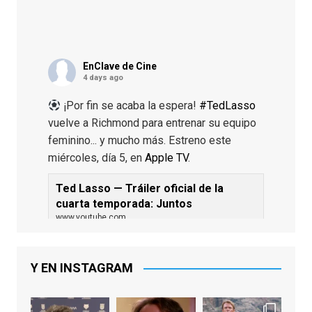
EnClave de Cine
4 days ago
¡Por fin se acaba la espera!
#TedLasso
vuelve a Richmond para entrenar su equipo
feminino... y mucho más. Estreno este
miércoles, día 5, en
Apple TV
.
Ted Lasso — Tráiler oficial de la
cuarta temporada: Juntos
www.youtube.com
De los productores ejecutivos Bill
Lawrence y Jason Sudeikis, Ted L...
Y EN INSTAGRAM
Video
View on Facebook
·
Share