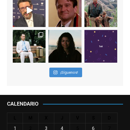
EnClave de Cine
1 week ago
Sobrecogidos por la noticia de la muerte
de Manolo Solo, camaleónico actor andaluz
que nos ha brindado varias de las
interpretaciones más logradas de los
últimos años, tanto en cine como en
televisión. Ganó el Goya al Mejor Actor de
¡Síguenos!
Reparto en 2026 por Tarde para la Ira, y fue
nominado hasta en otras cuatro ocasiones
(la última, en esta última edición, como actor
principal por Una Quinta Por
...
See More
CALENDARIO
Video
View on Facebook
·
Share
L
M
X
J
V
S
D
1
2
3
4
5
6
7