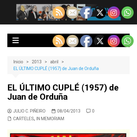
Saltar
al
EnClave de Cine
Crítica cinematográfica y audiovisual. Punto de encuentro para los
contenido
amantes del cine y las series
Inicio
2013
abril
EL ÚLTIMO CUPLÉ (1957) de Juan de Orduña
EL ÚLTIMO CUPLÉ (1957) de
Juan de Orduña
JULIO C. PIÑEIRO
08/04/2013
0
CARTELES
,
IN MEMORIAM