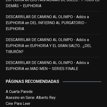
justicia a todo su filmografía anterior.
DEMÁS – EUPHORIA
Pero nadie podrá quitarle nunca su
incalculable valor icónico y emotivo para
DESCARRILAR DE CAMINO AL OLIMPO - Adiós a
toda una generación.
EUPHORIA
en
DEL INFIERNO AL PURGATORIO -
View on Facebook
·
Share
EUPHORIA
DESCARRILAR DE CAMINO AL OLIMPO - Adiós a
EnClave de Cine
updated their status.
EUPHORIA
en
EUPHORIA Y EL GRAN SALTO... ¿DEL
3 weeks ago
TIBURÓN?
This content isn't available right now
DESCARRILAR DE CAMINO AL OLIMPO - Adiós a
When this happens, it's usually because
EUPHORIA
en
MAD MEN – SERIES FINALE
the owner only shared it with a small
group of people, changed who can see it
PÁGINAS RECOMENDADAS
or it's been deleted.
A Cuarta Parede
View on Facebook
·
Share
Asesino en Serie: Alberto Rey
Cine Para Leer