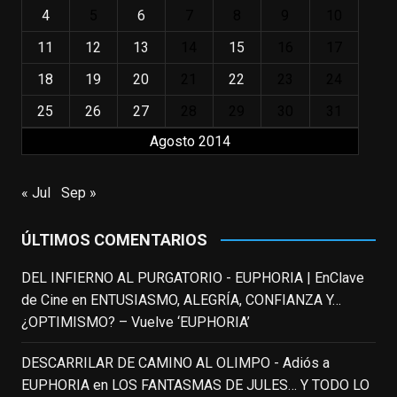
EnClave de Cine
4
5
6
7
8
9
10
3 weeks ago
11
12
13
14
15
16
17
"El adulto divertido y juguetón que todos
los niños querríamos tener en nuestras
18
19
20
21
22
23
24
familias, el carroza cachondo mental con el
25
26
27
28
29
30
31
que los adolescentes desearíamos tomar
Agosto 2014
nuestras primeras cañas". Así despedíamos
a Robin Williams en agosto de 2014, tras su
trágica muerte. Hoy el actor
« Jul
Sep »
estadounidense, leyenda por sus papeles
en
#ElClubdelosPoetasMuertos
,
ÚLTIMOS COMENTARIOS
#SeñoraDoubtfire
o
#ElIndomableWillHunting
e
...
DEL INFIERNO AL PURGATORIO - EUPHORIA | EnClave
See More
de Cine
en
ENTUSIASMO, ALEGRÍA, CONFIANZA Y…
IN MEMORIAM ROBIN WILLIAMS
¿OPTIMISMO? – Vuelve ‘EUPHORIA’
(1951-2014)
enclavedecine.com
DESCARRILAR DE CAMINO AL OLIMPO - Adiós a
Puede que sus últimos años no hiciesen
EUPHORIA
en
LOS FANTASMAS DE JULES… Y TODO LO
justicia a todo su filmografía anterior.