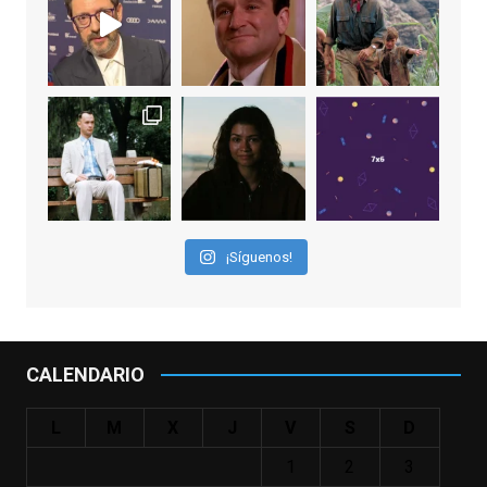
EnClave de Cine
1 week ago
Sobrecogidos por la noticia de la muerte
de Manolo Solo, camaleónico actor andaluz
que nos ha brindado varias de las
interpretaciones más logradas de los
últimos años, tanto en cine como en
televisión. Ganó el Goya al Mejor Actor de
¡Síguenos!
Reparto en 2026 por Tarde para la Ira, y fue
nominado hasta en otras cuatro ocasiones
(la última, en esta última edición, como actor
principal por Una Quinta Por
...
See More
CALENDARIO
Video
View on Facebook
·
Share
L
M
X
J
V
S
D
1
2
3