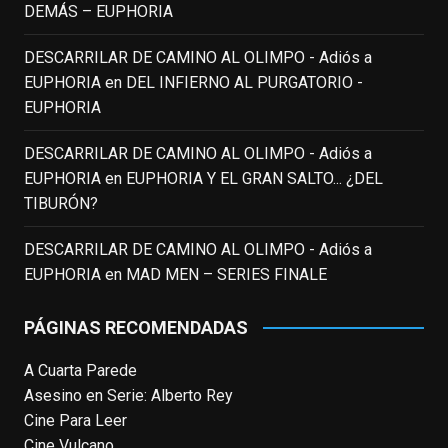
DEMÁS – EUPHORIA
Pero nadie podrá quitarle nunca su
incalculable valor icónico y emotivo para
DESCARRILAR DE CAMINO AL OLIMPO - Adiós a
toda una generación.
EUPHORIA
en
DEL INFIERNO AL PURGATORIO -
View on Facebook
·
Share
EUPHORIA
DESCARRILAR DE CAMINO AL OLIMPO - Adiós a
EnClave de Cine
updated their status.
EUPHORIA
en
EUPHORIA Y EL GRAN SALTO... ¿DEL
3 weeks ago
TIBURÓN?
This content isn't available right now
DESCARRILAR DE CAMINO AL OLIMPO - Adiós a
When this happens, it's usually because
EUPHORIA
en
MAD MEN – SERIES FINALE
the owner only shared it with a small
group of people, changed who can see it
PÁGINAS RECOMENDADAS
or it's been deleted.
A Cuarta Parede
View on Facebook
·
Share
Asesino en Serie: Alberto Rey
Cine Para Leer
EnClave de Cine
Cine Vulcano