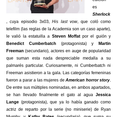
es
Sherlock
, cuya episodio 3x03,
His last vow
, que coló como
telefilm (las reglas de la Academia son un caso aparte),
le valió la estatuilla a
Steven Moffat
por el guión y
Benedict Cumberbatch
(protagonista) y
Martin
Freeman
(secundario), actores en auge de popularidad
que suman esta nada despreciable medalla a su
palmarés particular. Curiosamente, ni Cumberbatch ni
Freeman asistieron a la gala. Las categorías femeninas
fueron a parar a las mujeres de
American horror story
.
De entre sus múltiples nominadas, en ambos apartados,
se han llevado finalmente el gato al agua
Jessica
Lange
(protagonista), que ya lo había ganado como
actriz de reparto por la serie (no miniserie) de Ryan
Murphy, y
Kathy Bates
(secundaria), que suma su