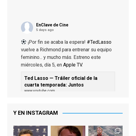
EnClave de Cine
5 days ago
¡Por fin se acaba la espera!
#TedLasso
vuelve a Richmond para entrenar su equipo
feminino... y mucho más. Estreno este
miércoles, día 5, en
Apple TV
.
Ted Lasso — Tráiler oficial de la
cuarta temporada: Juntos
www.youtube.com
De los productores ejecutivos Bill
Lawrence y Jason Sudeikis, Ted L...
Y EN INSTAGRAM
Video
View on Facebook
·
Share