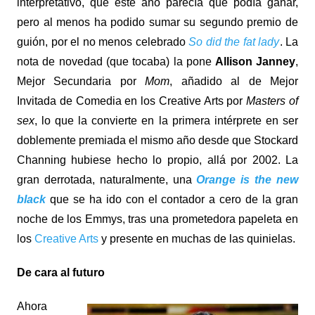
interpretativo, que este año parecía que podía ganar,
pero al menos ha podido sumar su segundo premio de
guión, por el no menos celebrado
So did the fat lady
. La
nota de novedad (que tocaba) la pone
Allison Janney
,
Mejor Secundaria por
Mom
, añadido al de Mejor
Invitada de Comedia en los Creative Arts por
Masters of
sex
, lo que la convierte en la primera intérprete en ser
doblemente premiada el mismo año desde que Stockard
Channing hubiese hecho lo propio, allá por 2002. La
gran derrotada, naturalmente, una
Orange is the new
black
que se ha ido con el contador a cero de la gran
noche de los Emmys, tras una prometedora papeleta en
los
Creative Arts
y presente en muchas de las quinielas.
De cara al futuro
Ahora