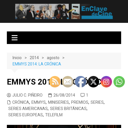
Saltar
al
EnClave de Cine
Crítica cinematográfica y audiovisual. Punto de encuentro para los
contenido
amantes del cine y las series
Inicio
2014
agosto
EMMYS 2014: LA CRÓNICA
EMMYS 2014: LA CRÓNICA
JULIO C. PIÑEIRO
26/08/2014
1
CRÓNICA
,
EMMYS
,
MINISERIES
,
PREMIOS
,
SERIES
,
SERIES AMERICANAS
,
SERIES BRITÁNICAS
,
SERIES EUROPEAS
,
TELEFILM