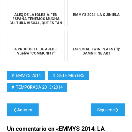
ÁLEX DE LA IGLESIA: “EN
EMMYS 2024: LA QUINIELA
ESPAÑA TENEMOS MUCHA
CULTURA VISUAL, QUE ES TAN
RESPETAB...
A PROPÓSITO DE ABED –
ESPECIAL TWIN PEAKS (II):
Vuelve ‘COMMUNITY’
DAMN FINE ART
EMMYS 2014
SETH MEYERS
TEMPORADA 2013/2014
Navegación
Anterior
Siguiente
de
entradas
Un comentario en «
EMMYS 2014: LA