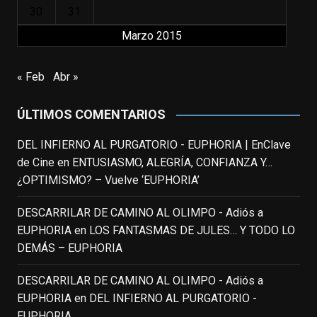
30
31
Marzo 2015
EnClave de Cine
updated their status.
3 weeks ago
« Feb
Abr »
This content isn't available right now
ÚLTIMOS COMENTARIOS
When this happens, it's usually because
the owner only shared it with a small
DEL INFIERNO AL PURGATORIO - EUPHORIA | EnClave
group of people, changed who can see it
de Cine
en
ENTUSIASMO, ALEGRÍA, CONFIANZA Y…
or it's been deleted.
¿OPTIMISMO? – Vuelve ‘EUPHORIA’
View on Facebook
·
Share
DESCARRILAR DE CAMINO AL OLIMPO - Adiós a
EUPHORIA
en
LOS FANTASMAS DE JULES… Y TODO LO
EnClave de Cine
DEMÁS – EUPHORIA
3 weeks ago
Fallece a los 78 años el actor
DESCARRILAR DE CAMINO AL OLIMPO - Adiós a
neozelandés Sam Neill. Aunque empezó a
EUPHORIA
en
DEL INFIERNO AL PURGATORIO -
ganar fama en la televisión en los ochenta
EUPHORIA