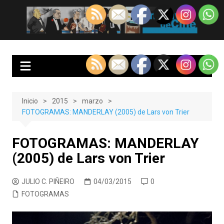
Saltar
al
EnClave de Cine
Crítica cinematográfica y audiovisual. Punto de encuentro para los
contenido
amantes del cine y las series
Inicio
2015
marzo
FOTOGRAMAS: MANDERLAY (2005) de Lars von Trier
FOTOGRAMAS: MANDERLAY
(2005) de Lars von Trier
JULIO C. PIÑEIRO
04/03/2015
0
FOTOGRAMAS