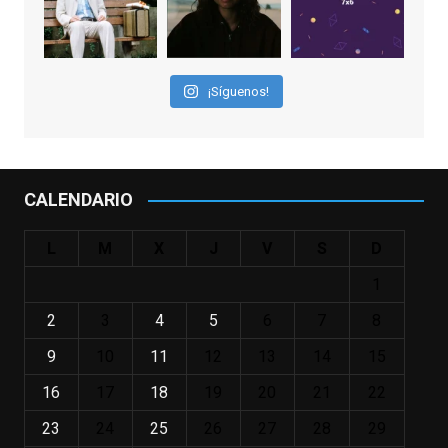
familias, el carroza cachondo mental con el
que los adolescentes desearíamos tomar
nuestras primeras cañas". Así despedíamos
a Robin Williams en agosto de 2014, tras su
¡Síguenos!
trágica muerte. Hoy el actor
estadounidense, leyenda por sus papeles
en
#ElClubdelosPoetasMuertos
,
#SeñoraDoubtfire
o
CALENDARIO
#ElIndomableWillHunting
e
...
See More
L
M
X
J
V
S
D
IN MEMORIAM ROBIN WILLIAMS
(1951-2014)
1
enclavedecine.com
Puede que sus últimos años no hiciesen
2
3
4
5
6
7
8
justicia a todo su filmografía anterior.
9
10
11
12
13
14
15
Pero nadie podrá quitarle nunca su
incalculable valor icónico y emotivo para
16
17
18
19
20
21
22
toda una generación.
23
24
25
26
27
28
29
View on Facebook
·
Share