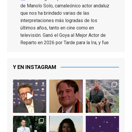
de Manolo Solo, camaleónico actor andaluz
que nos ha brindado varias de las
interpretaciones más logradas de los
últimos años, tanto en cine como en
televisión. Ganó el Goya al Mejor Actor de
Reparto en 2026 por Tarde para la Ira, y fue
nominado hasta en otras cuatro ocasiones
(la última, en esta última edición, como actor
principal por Una Quinta Por
...
See More
Y EN INSTAGRAM
Video
View on Facebook
·
Share
EnClave de Cine
2 weeks ago
"El adulto divertido y juguetón que todos
los niños querríamos tener en nuestras