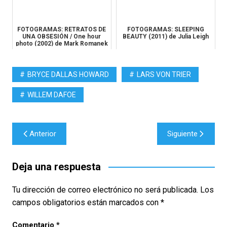
FOTOGRAMAS: RETRATOS DE
FOTOGRAMAS: SLEEPING
UNA OBSESIÓN / One hour
BEAUTY (2011) de Julia Leigh
photo (2002) de Mark Romanek
BRYCE DALLAS HOWARD
LARS VON TRIER
WILLEM DAFOE
Navegación
Anterior
Siguiente
de
entradas
Deja una respuesta
Tu dirección de correo electrónico no será publicada.
Los
campos obligatorios están marcados con
*
Comentario
*