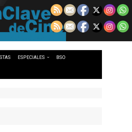
STAS
ESPECIALES
BSO
LO MEJOR DE...
100 ENTRADAS
500 ENTRADAS
IN MEMORIAM DAVID LYNCH
HISTORIA DEL WESTERN
STAR WARS
TWIN PEAKS