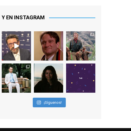
EN FACEBOOK
EnClave de Cine
5 days ago
¡Por fin se acaba la espera!
#TedLasso
vuelve a Richmond para
entrenar su equipo feminino... y mucho