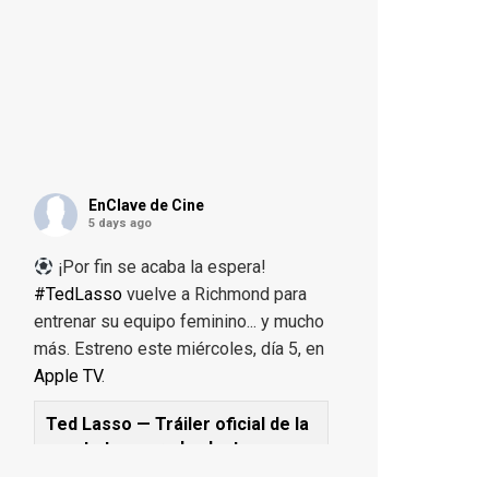
SÍGUENOS EN TWITTER
No olvides seguirnos por
aquí para no perder detalle de
nuestras novedades, noticias
frescas del día y demás
contenido digno de ser
compartido.
pic.twitter.com/LPvFcRS3zt
— EnClave de Cine
(@enclavedecine)
February
10, 2026