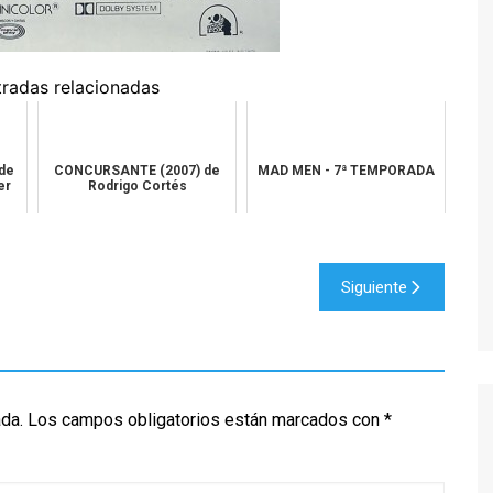
TWIN PEAKS
VEEP
tradas relacionadas
WEEDS
de
CONCURSANTE (2007) de
MAD MEN - 7ª TEMPORADA
er
Rodrigo Cortés
Siguiente
ada.
Los campos obligatorios están marcados con
*