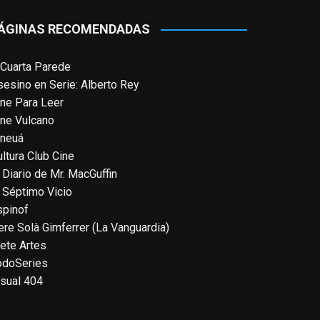
más. Estreno este miércoles, día 5, en
Apple TV
.
Ted Lasso — Tráiler oficial de la
cuarta temporada: Juntos
www.youtube.com
De los productores ejecutivos Bill
Lawrence y Jason Sudeikis, Ted L...
Y EN INSTAGRAM
Video
View on Facebook
·
Share
EnClave de Cine
1 week ago
Sobrecogidos por la noticia de la
muerte de Manolo Solo, camaleónico
actor andaluz que nos ha brindado