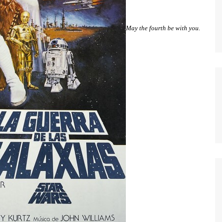
MODERN FAMILY
MR. ROBOT
May the fourth be with you.
MAD MEN
MISFITS
NEW GIRL
PERDIDOS
POR TRECE RAZONES
RUBICON
SEX EDUCATION
STRANGER THINGS
THE KILLING
THE LEFTOVERS
THE WIRE
TRUE BLOOD