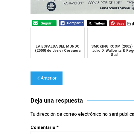
En
LA ESPALDA DEL MUNDO
SMOKING ROOM (2002) 
(2000) de Javier Corcuera
Julio D. Wallowits & Rog
Gual
Navegación
Anterior
de
entradas
Deja una respuesta
Tu dirección de correo electrónico no será public
Comentario
*