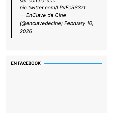
ser compartido.
pic.twitter.com/LPvFcRS3zt
— EnClave de Cine
(@enclavedecine)
February 10,
2026
EN FACEBOOK