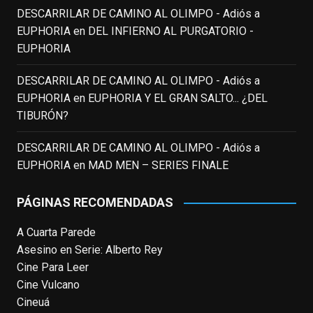
DESCARRILAR DE CAMINO AL OLIMPO - Adiós a
toda una generación.
EUPHORIA
en
DEL INFIERNO AL PURGATORIO -
View on Facebook
·
Share
EUPHORIA
DESCARRILAR DE CAMINO AL OLIMPO - Adiós a
EnClave de Cine
updated their status.
EUPHORIA
en
EUPHORIA Y EL GRAN SALTO... ¿DEL
3 weeks ago
TIBURÓN?
This content isn't available right now
DESCARRILAR DE CAMINO AL OLIMPO - Adiós a
When this happens, it's usually because
EUPHORIA
en
MAD MEN – SERIES FINALE
the owner only shared it with a small
group of people, changed who can see it
PÁGINAS RECOMENDADAS
or it's been deleted.
A Cuarta Parede
View on Facebook
·
Share
Asesino en Serie: Alberto Rey
Cine Para Leer
EnClave de Cine
Cine Vulcano
4 weeks ago
Cineuá