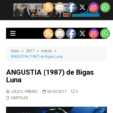
Saltar
al
EnClave de Cine
Crítica cinematográfica y audiovisual. Punto de encuentro para los
contenido
amantes del cine y las series
Inicio
2017
marzo
ANGUSTIA (1987) de Bigas Luna
ANGUSTIA (1987) de Bigas
Luna
JULIO C. PIÑEIRO
06/03/2017
0
CARTELES