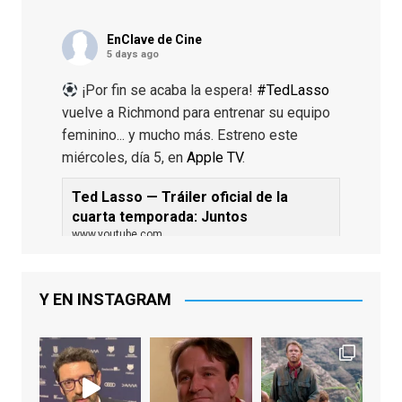
EnClave de Cine
5 days ago
¡Por fin se acaba la espera!
#TedLasso
vuelve a Richmond para entrenar su equipo
feminino... y mucho más. Estreno este
miércoles, día 5, en
Apple TV
.
Ted Lasso — Tráiler oficial de la
cuarta temporada: Juntos
www.youtube.com
De los productores ejecutivos Bill
Lawrence y Jason Sudeikis, Ted L...
Y EN INSTAGRAM
Video
View on Facebook
·
Share