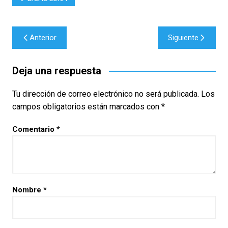
Navegación
Anterior
Siguiente
de
entradas
Deja una respuesta
Tu dirección de correo electrónico no será publicada.
Los
campos obligatorios están marcados con
*
Comentario
*
Nombre
*