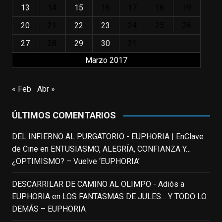
13
14
15
16
17
18
19
"El adulto divertido y juguetón que todos
los niños querríamos tener en nuestras
20
21
22
23
24
25
26
familias, el carroza cachondo mental con el
27
28
29
30
31
que los adolescentes desearíamos tomar
Marzo 2017
nuestras primeras cañas". Así despedíamos
a Robin Williams en agosto de 2014, tras su
trágica muerte. Hoy el actor
« Feb
Abr »
estadounidense, leyenda por sus papeles
en
#ElClubdelosPoetasMuertos
,
ÚLTIMOS COMENTARIOS
#SeñoraDoubtfire
o
#ElIndomableWillHunting
e
...
DEL INFIERNO AL PURGATORIO - EUPHORIA | EnClave
See More
de Cine
en
ENTUSIASMO, ALEGRÍA, CONFIANZA Y…
IN MEMORIAM ROBIN WILLIAMS
¿OPTIMISMO? – Vuelve ‘EUPHORIA’
(1951-2014)
enclavedecine.com
DESCARRILAR DE CAMINO AL OLIMPO - Adiós a
Puede que sus últimos años no hiciesen
EUPHORIA
en
LOS FANTASMAS DE JULES… Y TODO LO
justicia a todo su filmografía anterior.
DEMÁS – EUPHORIA
Pero nadie podrá quitarle nunca su
incalculable valor icónico y emotivo para