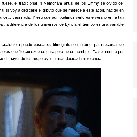
MODERN FAMILY
ue fuese, el tradicional In Memoriam anual de los Emmy se olvidó del
onal sí voy a dedicarle el tributo que se merece a este actor, nacido en
MR. ROBOT
años... casi nada. Y eso que aún pudimos verlo este verano en la tan
MAD MEN
eal, a diferencia de los universos de Lynch, el tiempo es una variable
MISFITS
NEW GIRL
s cualquiera puede buscar
su filmografía
en Internet para recordar de
ctores que "lo conozco de cara pero no de nombre". Ya solamente por
PERDIDOS
ece el mayor de los respetos y la más dedicada reverencia.
POR TRECE RAZONES
RUBICON
SEX EDUCATION
STRANGER THINGS
THE KILLING
THE LEFTOVERS
THE WIRE
TRUE BLOOD