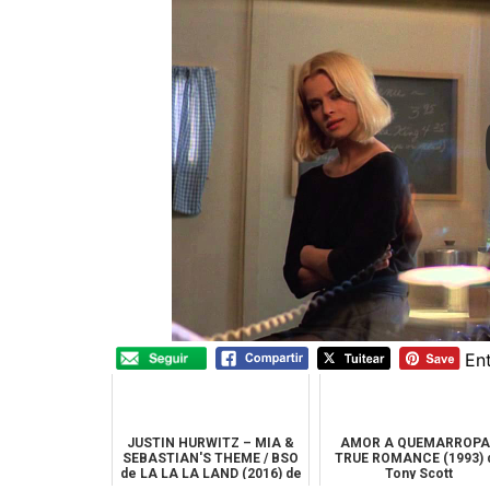
En
JUSTIN HURWITZ – MIA &
AMOR A QUEMARROPA 
SEBASTIAN'S THEME / BSO
TRUE ROMANCE (1993) 
de LA LA LA LAND (2016) de
Tony Scott
Damien...