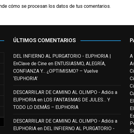
nde cómo se procesan los datos de tus comentarios.
ÚLTIMOS COMENTARIOS
P
DEL INFIERNO AL PURGATORIO - EUPHORIA |
A
EnClave de Cine
en
ENTUSIASMO, ALEGRÍA,
A
CONFIANZA Y… ¿OPTIMISMO? – Vuelve
C
‘EUPHORIA’
C
C
DESCARRILAR DE CAMINO AL OLIMPO - Adiós a
Cu
EUPHORIA
en
LOS FANTASMAS DE JULES… Y
El
TODO LO DEMÁS – EUPHORIA
E
E
DESCARRILAR DE CAMINO AL OLIMPO - Adiós a
P
EUPHORIA
en
DEL INFIERNO AL PURGATORIO -
S