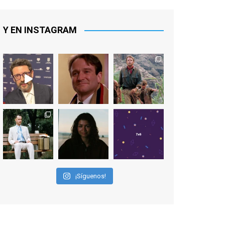
De los productores ejecutivos Bill
Lawrence y Jason Sudeikis, Ted L...
Y EN INSTAGRAM
Video
View on Facebook
·
Share
EnClave de Cine
1 week ago
Sobrecogidos por la noticia de la
muerte de Manolo Solo, camaleónico
actor andaluz que nos ha brindado
varias de las interpretaciones más
logradas de los últimos años, tanto en
¡Síguenos!
cine como en televisión. Ganó el Goya
al Mejor Actor de Reparto en 2026 por
Tarde para la Ira, y fue nominado hasta
en otras cuatro ocasiones (la última,