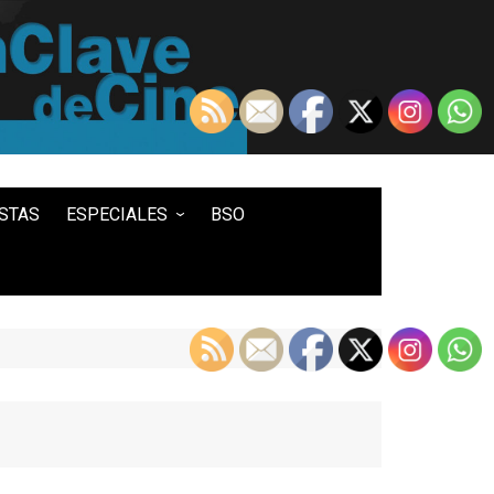
STAS
ESPECIALES
BSO
LO MEJOR DE...
100 ENTRADAS
500 ENTRADAS
IN MEMORIAM DAVID LYNCH
HISTORIA DEL WESTERN
STAR WARS
TWIN PEAKS