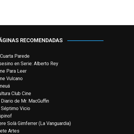
#ElClubdelosPoetasMuertos
,
#SeñoraDoubtfire
o
#ElIndomableWillHunting
e
...
See More
IN MEMORIAM ROBIN WILLIAMS
ÁGINAS RECOMENDADAS
(1951-2014)
enclavedecine.com
Puede que sus últimos años no
 Cuarta Parede
hiciesen justicia a todo su
sesino en Serie: Alberto Rey
filmografía anterior. Pero nadie
ine Para Leer
podrá quitarle nunca su incalculable
ine Vulcano
valor icónico y emotivo para toda
ineuá
una generación.
ltura Club Cine
View on Facebook
·
Share
 Diario de Mr. MacGuffin
l Séptimo Vicio
spinof
EnClave de Cine
updated their
status.
ere Solà Gimferrer (La Vanguardia)
3 weeks ago
iete Artes