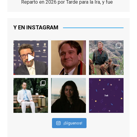
Reparto en 2026 por Tarde para la Ira, y fue
nominado hasta en otras cuatro ocasiones
(la última, en esta última edición, como actor
principal por Una Quinta Por
...
See More
Y EN INSTAGRAM
Video
View on Facebook
·
Share
EnClave de Cine
2 weeks ago
"El adulto divertido y juguetón que todos
los niños querríamos tener en nuestras
familias, el carroza cachondo mental con el
que los adolescentes desearíamos tomar
nuestras primeras cañas". Así despedíamos
a Robin Williams en agosto de 2014, tras su
¡Síguenos!
trágica muerte. Hoy el actor
estadounidense, leyenda por sus papeles