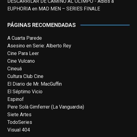
DESCARRILAR DE CAMINO AL OLIMPO - Adiós a
#LaCazaDelOctubreRojo
,
#elpiano
o el
EUPHORIA
en
MAD MEN – SERIES FINALE
telefilm
#Merlín
, por la que fue nominado al
Emmy y al
...
See More
PÁGINAS RECOMENDADAS
Photo
A Cuarta Parede
View on Facebook
·
Share
Asesino en Serie: Alberto Rey
Cine Para Leer
EnClave de Cine
Cine Vulcano
4 weeks ago
Cineuá
Hoy cumple 70 años Tom Hanks, uno de
Cultura Club Cine
los actores más aclamados, versátiles y
El Diario de Mr. MacGuffin
queridos de las últimas décadas, ganador
El Séptimo Vicio
de dos Oscar (consecutivos). Es difícil
Espinof
escoger sus mejores interpretaciones, pero
Pere Solà Gimferrer (La Vanguardia)
aquí va una humilde intento. ¿Qué pensáis
Siete Artes
vosotros?
enclavedecine.com/tag/tom-
TodoSeries
hanks
Visual 404