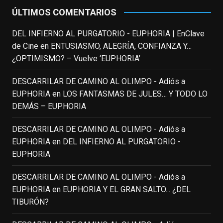
This content isn't available right now
ÚLTIMOS COMENTARIOS
When this happens, it's usually because
the owner only shared it with a small
DEL INFIERNO AL PURGATORIO - EUPHORIA | EnClave
group of people, changed who can see it
de Cine
en
ENTUSIASMO, ALEGRÍA, CONFIANZA Y…
or it's been deleted.
¿OPTIMISMO? – Vuelve ‘EUPHORIA’
View on Facebook
·
Share
DESCARRILAR DE CAMINO AL OLIMPO - Adiós a
EUPHORIA
en
LOS FANTASMAS DE JULES… Y TODO LO
EnClave de Cine
DEMÁS – EUPHORIA
3 weeks ago
Fallece a los 78 años el actor
DESCARRILAR DE CAMINO AL OLIMPO - Adiós a
neozelandés Sam Neill. Aunque empezó a
EUPHORIA
en
DEL INFIERNO AL PURGATORIO -
ganar fama en la televisión en los ochenta
EUPHORIA
como el espía
#Reilly
en la miniserie
DESCARRILAR DE CAMINO AL OLIMPO - Adiós a
homónima (por la que se llevó su primera
EUPHORIA
en
EUPHORIA Y EL GRAN SALTO... ¿DEL
nominación al Emmy), su verdadera
TIBURÓN?
relevancia internacional le llegó en los
noventa gracias a
#ParqueJurásico
,