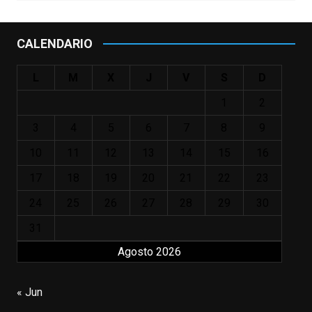
en
#ElClubdelosPoetasMuertos
,
#SeñoraDoubtfire
o
CALENDARIO
#ElIndomableWillHunting
e
...
See More
L
M
X
J
V
S
D
IN MEMORIAM ROBIN WILLIAMS
(1951-2014)
1
2
enclavedecine.com
Puede que sus últimos años no hiciesen
3
4
5
6
7
8
9
justicia a todo su filmografía anterior.
10
11
12
13
14
15
16
Pero nadie podrá quitarle nunca su
incalculable valor icónico y emotivo para
17
18
19
20
21
22
23
toda una generación.
24
25
26
27
28
29
30
View on Facebook
·
Share
31
Agosto 2026
EnClave de Cine
updated their status.
3 weeks ago
« Jun