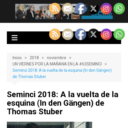
Saltar
al
EnClave de Cine
Crítica cinematográfica y audiovisual. Punto de encuentro para los
contenido
amantes del cine y las series
Inicio
2018
noviembre
UN VIERNES POR LA MAÑANA EN LA #63SEMINCI
Seminci 2018: A la vuelta de la esquina (In den Gängen)
de Thomas Stuber
Seminci 2018: A la vuelta de la
esquina (In den Gängen) de
Thomas Stuber