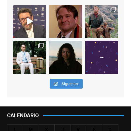
View on Facebook
·
Share
EnClave de Cine
2 weeks ago
"El adulto divertido y juguetón que todos
los niños querríamos tener en nuestras
familias, el carroza cachondo mental con el
que los adolescentes desearíamos tomar
nuestras primeras cañas". Así despedíamos
a Robin Williams en agosto de 2014, tras su
¡Síguenos!
trágica muerte. Hoy el actor
estadounidense, leyenda por sus papeles
en
#ElClubdelosPoetasMuertos
,
#SeñoraDoubtfire
o
CALENDARIO
#ElIndomableWillHunting
e
...
See More
L
M
X
J
V
S
D
IN MEMORIAM ROBIN WILLIAMS