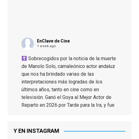
EnClave de Cine
1 week ago
Sobrecogidos por la noticia de la muerte
de Manolo Solo, camaleónico actor andaluz
que nos ha brindado varias de las
interpretaciones más logradas de los
últimos años, tanto en cine como en
televisión. Ganó el Goya al Mejor Actor de
Reparto en 2026 por Tarde para la Ira, y fue
nominado hasta en otras cuatro ocasiones
(la última, en esta última edición, como actor
principal por Una Quinta Por
...
See More
Y EN INSTAGRAM
Video