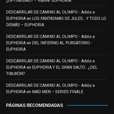
¿OPTIMISMO? – Vuelve ‘EUPHORIA’
View on Facebook
·
Share
DESCARRILAR DE CAMINO AL OLIMPO - Adiós a
EUPHORIA
en
LOS FANTASMAS DE JULES… Y TODO LO
EnClave de Cine
DEMÁS – EUPHORIA
3 weeks ago
Fallece a los 78 años el actor
DESCARRILAR DE CAMINO AL OLIMPO - Adiós a
neozelandés Sam Neill. Aunque empezó a
EUPHORIA
en
DEL INFIERNO AL PURGATORIO -
ganar fama en la televisión en los ochenta
EUPHORIA
como el espía
#Reilly
en la miniserie
DESCARRILAR DE CAMINO AL OLIMPO - Adiós a
homónima (por la que se llevó su primera
EUPHORIA
en
EUPHORIA Y EL GRAN SALTO... ¿DEL
nominación al Emmy), su verdadera
TIBURÓN?
relevancia internacional le llegó en los
noventa gracias a
#ParqueJurásico
,
DESCARRILAR DE CAMINO AL OLIMPO - Adiós a
#LaCazaDelOctubreRojo
,
#elpiano
o el
EUPHORIA
en
MAD MEN – SERIES FINALE
telefilm
#Merlín
, por la que fue nominado al
Emmy y al
...
See More
PÁGINAS RECOMENDADAS
Photo