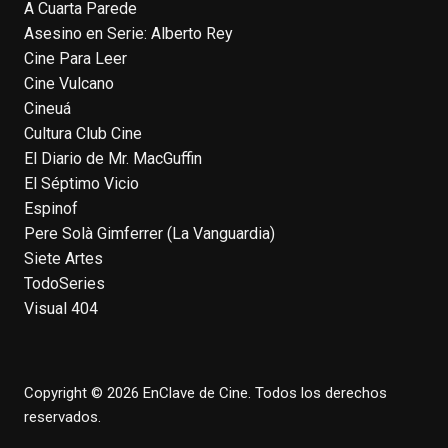
A Cuarta Parede
View on Facebook
·
Share
Asesino en Serie: Alberto Rey
Cine Para Leer
EnClave de Cine
Cine Vulcano
4 weeks ago
Cineuá
Hoy cumple 70 años Tom Hanks, uno de
Cultura Club Cine
los actores más aclamados, versátiles y
El Diario de Mr. MacGuffin
queridos de las últimas décadas, ganador
El Séptimo Vicio
de dos Oscar (consecutivos). Es difícil
Espinof
escoger sus mejores interpretaciones, pero
Pere Solà Gimferrer (La Vanguardia)
aquí va una humilde intento. ¿Qué pensáis
Siete Artes
vosotros?
enclavedecine.com/tag/tom-
TodoSeries
hanks
Visual 404
Photo
View on Facebook
·
Share
Copyright © 2026 EnClave de Cine. Todos los derechos
reservados.