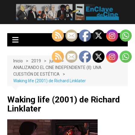
Saltar
al
EnClave de Cine
Crítica cinematográfica y audiovisual. Punto de encuentro para los
contenido
amantes del cine y las series
Inicio
2019
junio
ANALIZANDO EL CINE INDEPENDIENTE (II): UNA
CUESTIÓN DE ESTÉTICA
Waking life (2001) de Richard Linklater
Waking life (2001) de Richard
Linklater