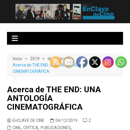
Saltar
al
EnClave de Cine
Crítica cinematográfica y audiovisual. Punto de encuentro para los
contenido
amantes del cine y las series
Inicio
2019
diciembre
Acerca de THE END: UNA ANTOLOGÍA
CINEMATOGRÁFICA
Acerca de THE END: UNA
ANTOLOGÍA
CINEMATOGRÁFICA
EnCLAVE DE CINE
04/12/2019
2
CINE
,
CRÍTICA
,
PUBLICACIONES
,