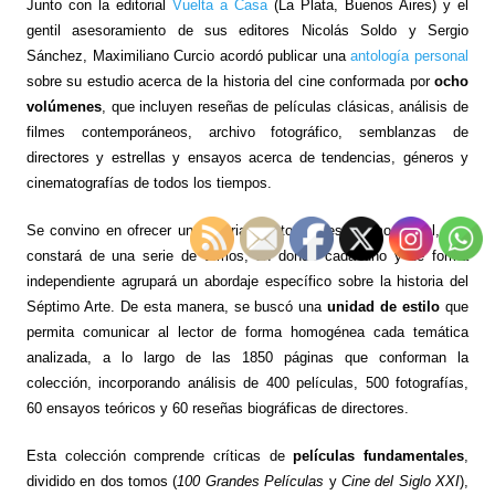
Junto con la editorial
Vuelta a Casa
(La Plata, Buenos Aires) y el
gentil asesoramiento de sus editores Nicolás Soldo y Sergio
Sánchez, Maximiliano Curcio acordó publicar una
antología personal
sobre su estudio acerca de la historia del cine conformada por
ocho
volúmenes
, que incluyen reseñas de películas clásicas, análisis de
filmes contemporáneos, archivo fotográfico, semblanzas de
directores y estrellas y ensayos acerca de tendencias, géneros y
cinematografías de todos los tiempos.
Se convino en ofrecer un material, tanto impreso como digital, que
constará de una serie de tomos, en donde cada uno y de forma
independiente agrupará un abordaje específico sobre la historia del
Séptimo Arte. De esta manera, se buscó una
unidad de estilo
que
permita comunicar al lector de forma homogénea cada temática
analizada, a lo largo de las 1850 páginas que conforman la
colección, incorporando análisis de 400 películas, 500 fotografías,
60 ensayos teóricos y 60 reseñas biográficas de directores.
Esta colección comprende críticas de
películas fundamentales
,
dividido en dos tomos (
100 Grandes Películas
y
Cine del Siglo XXI
),