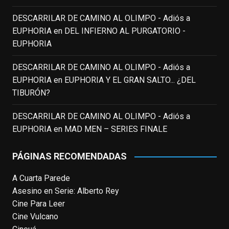
Fallece a los 78 años el actor
DESCARRILAR DE CAMINO AL OLIMPO - Adiós a
neozelandés Sam Neill. Aunque empezó a
EUPHORIA
en
DEL INFIERNO AL PURGATORIO -
ganar fama en la televisión en los ochenta
EUPHORIA
como el espía
#Reilly
en la miniserie
DESCARRILAR DE CAMINO AL OLIMPO - Adiós a
homónima (por la que se llevó su primera
EUPHORIA
en
EUPHORIA Y EL GRAN SALTO... ¿DEL
nominación al Emmy), su verdadera
TIBURÓN?
relevancia internacional le llegó en los
noventa gracias a
#ParqueJurásico
,
DESCARRILAR DE CAMINO AL OLIMPO - Adiós a
#LaCazaDelOctubreRojo
,
#elpiano
o el
EUPHORIA
en
MAD MEN – SERIES FINALE
telefilm
#Merlín
, por la que fue nominado al
Emmy y al
...
See More
PÁGINAS RECOMENDADAS
Photo
A Cuarta Parede
View on Facebook
·
Share
Asesino en Serie: Alberto Rey
Cine Para Leer
EnClave de Cine
Cine Vulcano
4 weeks ago