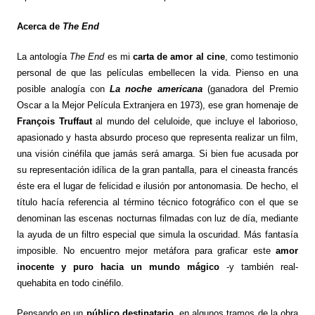
Acerca de
The End
La antología
The End
es mi
carta de amor al cine
, como testimonio
personal de que las películas embellecen la vida. Pienso en una
posible analogía con
La noche americana
(ganadora del Premio
Oscar a la Mejor Película Extranjera en 1973), ese gran homenaje de
François Truffaut
al mundo del celuloide, que incluye el laborioso,
apasionado y hasta absurdo proceso que representa realizar un film,
una visión cinéfila que jamás será amarga. Si bien fue acusada por
su representación idílica de la gran pantalla, para el cineasta francés
éste era el lugar de felicidad e ilusión por antonomasia. De hecho, el
título hacía referencia al término técnico fotográfico con el que se
denominan las escenas nocturnas filmadas con luz de día, mediante
la ayuda de un filtro especial que simula la oscuridad. Más fantasía
imposible. No encuentro mejor metáfora para graficar este
amor
inocente y puro hacia un mundo mágico
-y también real-
quehabita en todo cinéfilo.
Pensando en un
público destinatario
, en algunos tramos de la obra