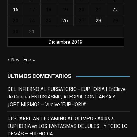
incalculable valor icónico y emotivo para
16
17
18
19
20
21
22
toda una generación.
23
24
25
26
27
28
29
View on Facebook
·
Share
30
31
Diciembre 2019
EnClave de Cine
updated their status.
3 weeks ago
« Nov
Ene »
This content isn't available right now
ÚLTIMOS COMENTARIOS
When this happens, it's usually because
the owner only shared it with a small
DEL INFIERNO AL PURGATORIO - EUPHORIA | EnClave
group of people, changed who can see it
de Cine
en
ENTUSIASMO, ALEGRÍA, CONFIANZA Y…
or it's been deleted.
¿OPTIMISMO? – Vuelve ‘EUPHORIA’
View on Facebook
·
Share
DESCARRILAR DE CAMINO AL OLIMPO - Adiós a
EUPHORIA
en
LOS FANTASMAS DE JULES… Y TODO LO
EnClave de Cine
DEMÁS – EUPHORIA
3 weeks ago