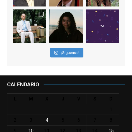
2 weeks ago
"El adulto divertido y juguetón que todos
los niños querríamos tener en nuestras
familias, el carroza cachondo mental con el
que los adolescentes desearíamos tomar
nuestras primeras cañas". Así despedíamos
a Robin Williams en agosto de 2014, tras su
¡Síguenos!
trágica muerte. Hoy el actor
estadounidense, leyenda por sus papeles
en
#ElClubdelosPoetasMuertos
,
#SeñoraDoubtfire
o
CALENDARIO
#ElIndomableWillHunting
e
...
See More
L
M
X
J
V
S
D
IN MEMORIAM ROBIN WILLIAMS
(1951-2014)
1
enclavedecine.com
Puede que sus últimos años no hiciesen
2
3
4
5
6
7
8
justicia a todo su filmografía anterior.
9
10
11
12
13
14
15
Pero nadie podrá quitarle nunca su