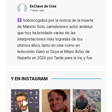
EnClave de Cine
7 days ago
Sobrecogidos por la noticia de la muerte
de Manolo Solo, camaleónico actor andaluz
que nos ha brindado varias de las
interpretaciones más logradas de los
últimos años, tanto en cine como en
televisión. Ganó el Goya al Mejor Actor de
Reparto en 2026 por Tarde para la Ira, y fue
nominado hasta en otras cuatro ocasiones
(la última, en esta última edición, como actor
principal por Una Quinta Por
...
See More
Y EN INSTAGRAM
Video
View on Facebook
·
Share
EnClave de Cine