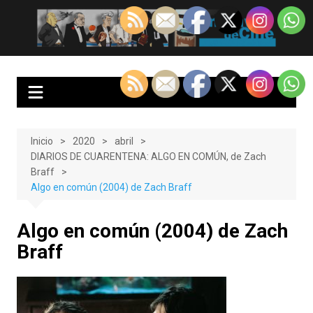
Saltar
al
EnClave de Cine
Crítica cinematográfica y audiovisual. Punto de encuentro para los
contenido
amantes del cine y las series
Inicio
2020
abril
DIARIOS DE CUARENTENA: ALGO EN COMÚN, de Zach
Braff
Algo en común (2004) de Zach Braff
Algo en común (2004) de Zach
Braff