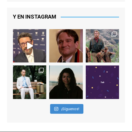
De los productores ejecutivos Bill
Lawrence y Jason Sudeikis, Ted L...
Y EN INSTAGRAM
Video
View on Facebook
·
Share
EnClave de Cine
1 week ago
Sobrecogidos por la noticia de la muerte
de Manolo Solo, camaleónico actor andaluz
que nos ha brindado varias de las
interpretaciones más logradas de los
últimos años, tanto en cine como en
televisión. Ganó el Goya al Mejor Actor de
¡Síguenos!
Reparto en 2026 por Tarde para la Ira, y fue
nominado hasta en otras cuatro ocasiones
(la última, en esta última edición, como actor