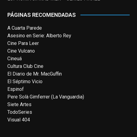
or it's been deleted.
PÁGINAS RECOMENDADAS
View on Facebook
·
Share
A Cuarta Parede
Asesino en Serie: Alberto Rey
EnClave de Cine
Cine Para Leer
4 weeks ago
Cine Vulcano
Fallece a los 78 años el actor
Cineuá
neozelandés Sam Neill. Aunque empezó a
Cultura Club Cine
ganar fama en la televisión en los ochenta
El Diario de Mr. MacGuffin
como el espía
#Reilly
en la miniserie
El Séptimo Vicio
homónima (por la que se llevó su primera
Espinof
nominación al Emmy), su verdadera
Pere Solà Gimferrer (La Vanguardia)
relevancia internacional le llegó en los
Siete Artes
noventa gracias a
#ParqueJurásico
,
TodoSeries
#LaCazaDelOctubreRojo
,
#elpiano
o el
Visual 404
telefilm
#Merlín
, por la que fue nominado al
Emmy y al
...
See More