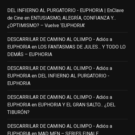
DEL INFIERNO AL PURGATORIO - EUPHORIA | EnClave
IN MEMORIAM ROBIN WILLIAMS
de Cine
en
ENTUSIASMO, ALEGRÍA, CONFIANZA Y…
(1951-2014)
enclavedecine.com
¿OPTIMISMO? – Vuelve ‘EUPHORIA’
Puede que sus últimos años no hiciesen
justicia a todo su filmografía anterior.
DESCARRILAR DE CAMINO AL OLIMPO - Adiós a
Pero nadie podrá quitarle nunca su
EUPHORIA
en
LOS FANTASMAS DE JULES… Y TODO LO
incalculable valor icónico y emotivo para
DEMÁS – EUPHORIA
toda una generación.
DESCARRILAR DE CAMINO AL OLIMPO - Adiós a
View on Facebook
·
Share
EUPHORIA
en
DEL INFIERNO AL PURGATORIO -
EUPHORIA
EnClave de Cine
updated their status.
3 weeks ago
DESCARRILAR DE CAMINO AL OLIMPO - Adiós a
EUPHORIA
en
EUPHORIA Y EL GRAN SALTO... ¿DEL
TIBURÓN?
This content isn't available right now
When this happens, it's usually because
DESCARRILAR DE CAMINO AL OLIMPO - Adiós a
the owner only shared it with a small
EUPHORIA
en
MAD MEN – SERIES FINALE
group of people, changed who can see it