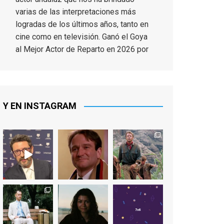
varias de las interpretaciones más
logradas de los últimos años, tanto en
cine como en televisión. Ganó el Goya
al Mejor Actor de Reparto en 2026 por
Tarde para la Ira, y fue nominado hasta
en otras cuatro ocasiones (la última,
en esta última edición, como actor
principal por Una Quinta Por
...
See More
Y EN INSTAGRAM
Video
View on Facebook
·
Share
EnClave de Cine
2 weeks ago
"El adulto divertido y juguetón que
todos los niños querríamos tener en
nuestras familias, el carroza cachondo