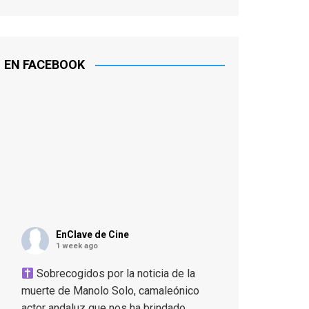
EN FACEBOOK
EnClave de Cine
1 week ago
Sobrecogidos por la noticia de la
muerte de Manolo Solo, camaleónico
actor andaluz que nos ha brindado