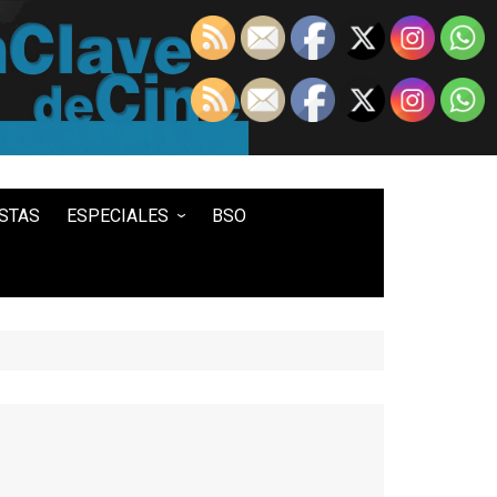
STAS
ESPECIALES
BSO
LO MEJOR DE...
100 ENTRADAS
500 ENTRADAS
IN MEMORIAM DAVID LYNCH
HISTORIA DEL WESTERN
STAR WARS
TWIN PEAKS