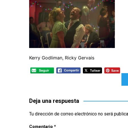
CINE ORIENTAL
COMEDIA
CINE BRA
V
CORTOMETRAJES
CÓMIC
CINE ME
V
TELEFILMS
DOCUMENTAL
F
D
EXPERIMENTAL
F
ÉPOCA
M
ERÓTICO
Kerry Godliman, Ricky Gervais
FANTASÍA
Navegación
HISTÓRICA
MÚSICA
de
NATURALEZA
entradas
Deja una respuesta
THRILLER
Tu dirección de correo electrónico no será public
WESTERN
Comentario
*