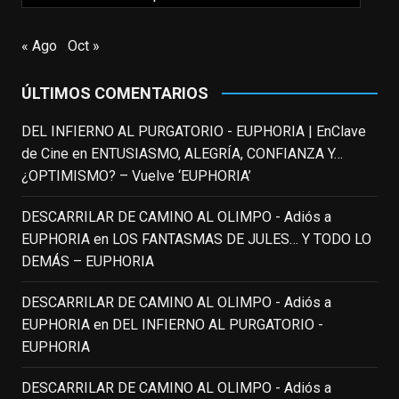
EnClave de Cine
updated their status.
« Ago
Oct »
3 weeks ago
ÚLTIMOS COMENTARIOS
This content isn't available right now
When this happens, it's usually because
DEL INFIERNO AL PURGATORIO - EUPHORIA | EnClave
the owner only shared it with a small
de Cine
en
ENTUSIASMO, ALEGRÍA, CONFIANZA Y…
group of people, changed who can see it
¿OPTIMISMO? – Vuelve ‘EUPHORIA’
or it's been deleted.
DESCARRILAR DE CAMINO AL OLIMPO - Adiós a
View on Facebook
·
Share
EUPHORIA
en
LOS FANTASMAS DE JULES… Y TODO LO
DEMÁS – EUPHORIA
EnClave de Cine
3 weeks ago
DESCARRILAR DE CAMINO AL OLIMPO - Adiós a
EUPHORIA
en
DEL INFIERNO AL PURGATORIO -
Fallece a los 78 años el actor
EUPHORIA
neozelandés Sam Neill. Aunque empezó a
ganar fama en la televisión en los ochenta
DESCARRILAR DE CAMINO AL OLIMPO - Adiós a
como el espía
#Reilly
en la miniserie