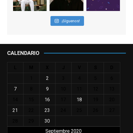
que los adolescentes desearíamos tomar
nuestras primeras cañas". Así despedíamos
a Robin Williams en agosto de 2014, tras su
¡Síguenos!
trágica muerte. Hoy el actor
estadounidense, leyenda por sus papeles
en
#ElClubdelosPoetasMuertos
,
#SeñoraDoubtfire
o
CALENDARIO
#ElIndomableWillHunting
e
...
See More
L
M
X
J
V
S
D
IN MEMORIAM ROBIN WILLIAMS
(1951-2014)
1
2
3
4
5
6
enclavedecine.com
Puede que sus últimos años no hiciesen
7
8
9
10
11
12
13
justicia a todo su filmografía anterior.
14
15
16
17
18
19
20
Pero nadie podrá quitarle nunca su
incalculable valor icónico y emotivo para
21
22
23
24
25
26
27
toda una generación.
28
29
30
View on Facebook
·
Share
Septiembre 2020