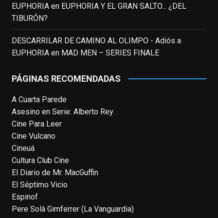
EUPHORIA
en
EUPHORIA Y EL GRAN SALTO... ¿DEL
homónima (por la que se llevó su primera
TIBURÓN?
nominación al Emmy), su verdadera
relevancia internacional le llegó en los
DESCARRILAR DE CAMINO AL OLIMPO - Adiós a
noventa gracias a
#ParqueJurásico
,
EUPHORIA
en
MAD MEN – SERIES FINALE
#LaCazaDelOctubreRojo
,
#elpiano
o el
telefilm
#Merlín
, por la que fue nominado al
PÁGINAS RECOMENDADAS
Emmy y al
...
See More
A Cuarta Parede
Photo
Asesino en Serie: Alberto Rey
View on Facebook
·
Share
Cine Para Leer
Cine Vulcano
Cineuá
EnClave de Cine
4 weeks ago
Cultura Club Cine
El Diario de Mr. MacGuffin
Hoy cumple 70 años Tom Hanks, uno de
El Séptimo Vicio
los actores más aclamados, versátiles y
Espinof
queridos de las últimas décadas, ganador
Pere Solà Gimferrer (La Vanguardia)
de dos Oscar (consecutivos). Es difícil