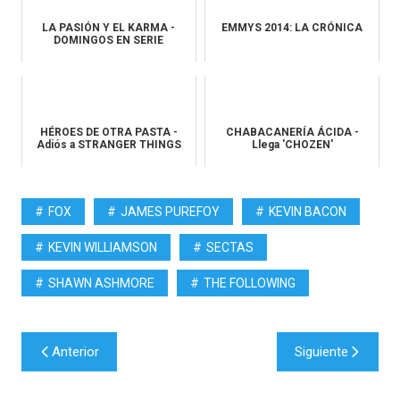
LA PASIÓN Y EL KARMA -
EMMYS 2014: LA CRÓNICA
DOMINGOS EN SERIE
HÉROES DE OTRA PASTA -
CHABACANERÍA ÁCIDA -
Adiós a STRANGER THINGS
Llega 'CHOZEN'
FOX
JAMES PUREFOY
KEVIN BACON
KEVIN WILLIAMSON
SECTAS
SHAWN ASHMORE
THE FOLLOWING
Navegación
Anterior
Siguiente
de