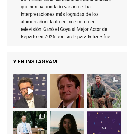
que nos ha brindado varias de las
interpretaciones más logradas de los
últimos años, tanto en cine como en
televisión. Ganó el Goya al Mejor Actor de
Reparto en 2026 por Tarde para la Ira, y fue
nominado hasta en otras cuatro ocasiones
(la última, en esta última edición, como actor
principal por Una Quinta Por
...
See More
Y EN INSTAGRAM
Video
View on Facebook
·
Share
EnClave de Cine
2 weeks ago
"El adulto divertido y juguetón que todos
los niños querríamos tener en nuestras
familias, el carroza cachondo mental con el