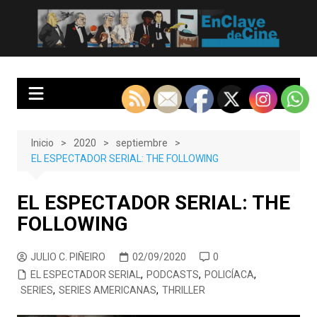
Saltar
al
EnClave de Cine
Crítica cinematográfica y audiovisual. Punto de encuentro para los
contenido
amantes del cine y las series
Inicio
2020
septiembre
EL ESPECTADOR SERIAL: THE FOLLOWING
EL ESPECTADOR SERIAL: THE
FOLLOWING
JULIO C. PIÑEIRO
02/09/2020
0
EL ESPECTADOR SERIAL
,
PODCASTS
,
POLICÍACA
,
SERIES
,
SERIES AMERICANAS
,
THRILLER