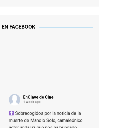
EN FACEBOOK
EnClave de Cine
1 week ago
Sobrecogidos por la noticia de la
muerte de Manolo Solo, camaleónico
actor andaluz que nos ha brindado