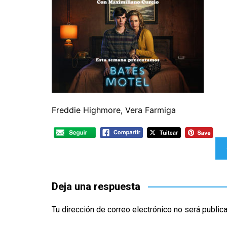
CINE ORIENTAL
COMEDIA
CINE BRA
V
CORTOMETRAJES
CÓMIC
CINE ME
V
TELEFILMS
DOCUMENTAL
F
D
EXPERIMENTAL
F
ÉPOCA
M
ERÓTICO
Freddie Highmore, Vera Farmiga
FANTASÍA
HISTÓRICA
Navegación
MÚSICA
de
NATURALEZA
entradas
Deja una respuesta
THRILLER
WESTERN
Tu dirección de correo electrónico no será public