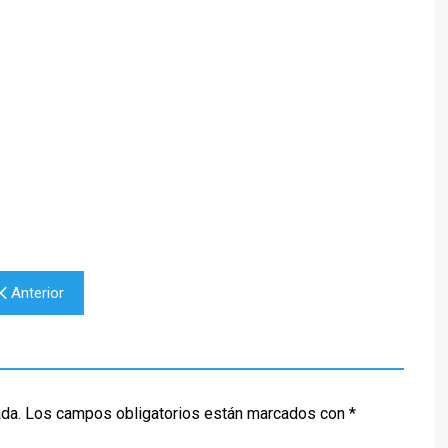
TED LASSO
CINEMA NOVO
SILEÑO
ENECIA
BORED TO DEATH
THE BEAR
XICANO
ALENCIA
BREAKING BAD
TRUE DETECTIVE
ESTIVAL DE CINE ITALIANO
CALIFORNICATION
E MADRID
COMMUNITY
ESTIVAL DE SERIES DE
CÓMO CONOCÍ A VUESTRA
ADRID
MADRE
DARK
EL MINISTERIO DEL TIEMPO
EUPHORIA
Anterior
HOMELAND
FARIÑA
GLEE
ada.
Los campos obligatorios están marcados con
*
JUEGO DE TRONOS