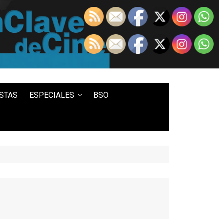
STAS
ESPECIALES
BSO
LO MEJOR DE...
100 ENTRADAS
500 ENTRADAS
IN MEMORIAM DAVID LYNCH
HISTORIA DEL WESTERN
STAR WARS
TWIN PEAKS