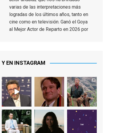
varias de las interpretaciones más
logradas de los últimos años, tanto en
cine como en televisión. Ganó el Goya
al Mejor Actor de Reparto en 2026 por
Tarde para la Ira, y fue nominado hasta
en otras cuatro ocasiones (la última,
en esta última edición, como actor
principal por Una Quinta Por
...
See More
Y EN INSTAGRAM
Video
View on Facebook
·
Share
EnClave de Cine
2 weeks ago
"El adulto divertido y juguetón que
todos los niños querríamos tener en
nuestras familias, el carroza cachondo