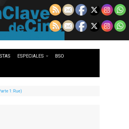
STAS
ESPECIALES
BSO
LO MEJOR DE...
100 ENTRADAS
500 ENTRADAS
arte 1: Rue)
IN MEMORIAM DAVID LYNCH
HISTORIA DEL WESTERN
STAR WARS
TWIN PEAKS