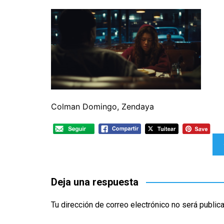
CINE ORIENTAL
COMEDIA
CINE BRA
V
CORTOMETRAJES
CÓMIC
CINE ME
V
TELEFILMS
DOCUMENTAL
F
D
EXPERIMENTAL
F
ÉPOCA
M
ERÓTICO
Colman Domingo, Zendaya
FANTASÍA
HISTÓRICA
Navegación
MÚSICA
de
NATURALEZA
entradas
Deja una respuesta
THRILLER
WESTERN
Tu dirección de correo electrónico no será public