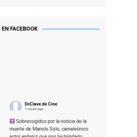
EN FACEBOOK
EnClave de Cine
1 week ago
Sobrecogidos por la noticia de la
muerte de Manolo Solo, camaleónico
actor andaluz que nos ha brindado