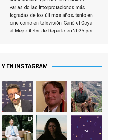
varias de las interpretaciones más
logradas de los últimos años, tanto en
cine como en televisión. Ganó el Goya
al Mejor Actor de Reparto en 2026 por
Tarde para la Ira, y fue nominado hasta
en otras cuatro ocasiones (la última,
en esta última edición, como actor
principal por Una Quinta Por
...
See More
Y EN INSTAGRAM
Video
View on Facebook
·
Share
EnClave de Cine
2 weeks ago
"El adulto divertido y juguetón que
todos los niños querríamos tener en
nuestras familias, el carroza cachondo