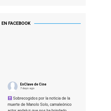
EN FACEBOOK
EnClave de Cine
7 days ago
Sobrecogidos por la noticia de la
muerte de Manolo Solo, camaleónico
actor andaluz que nos ha brindado