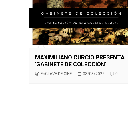
CINE ORIENTAL
COMEDIA
CINE BRA
V
CORTOMETRAJES
CÓMIC
CINE ME
V
TELEFILMS
DOCUMENTAL
F
D
EXPERIMENTAL
F
ÉPOCA
M
ERÓTICO
MAXIMILIANO CURCIO PRESENTA
'GABINETE DE COLECCIÓN'
FANTASÍA
EnCLAVE DE CINE
03/03/2022
0
HISTÓRICA
MÚSICA
NATURALEZA
THRILLER
WESTERN