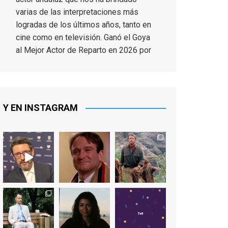
varias de las interpretaciones más
logradas de los últimos años, tanto en
cine como en televisión. Ganó el Goya
al Mejor Actor de Reparto en 2026 por
Tarde para la Ira, y fue nominado hasta
en otras cuatro ocasiones (la última,
en esta última edición, como actor
principal por Una Quinta Por
...
See More
Y EN INSTAGRAM
Video
View on Facebook
·
Share
EnClave de Cine
2 weeks ago
"El adulto divertido y juguetón que
todos los niños querríamos tener en
nuestras familias, el carroza cachondo