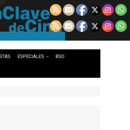
STAS
ESPECIALES
BSO
LO MEJOR DE...
100 ENTRADAS
500 ENTRADAS
IN MEMORIAM DAVID LYNCH
HISTORIA DEL WESTERN
STAR WARS
TWIN PEAKS