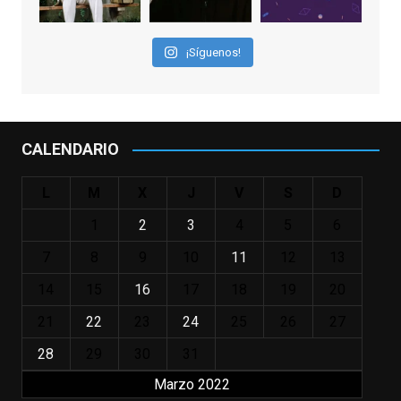
nuestras primeras cañas". Así despedíamos
a Robin Williams en agosto de 2014, tras su
¡Síguenos!
trágica muerte. Hoy el actor
estadounidense, leyenda por sus papeles
en
#ElClubdelosPoetasMuertos
,
#SeñoraDoubtfire
o
CALENDARIO
#ElIndomableWillHunting
e
...
See More
L
M
X
J
V
S
D
IN MEMORIAM ROBIN WILLIAMS
(1951-2014)
1
2
3
4
5
6
enclavedecine.com
Puede que sus últimos años no hiciesen
7
8
9
10
11
12
13
justicia a todo su filmografía anterior.
14
15
16
17
18
19
20
Pero nadie podrá quitarle nunca su
incalculable valor icónico y emotivo para
21
22
23
24
25
26
27
toda una generación.
28
29
30
31
View on Facebook
·
Share
Marzo 2022