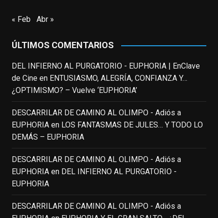
EnClave de Cine
updated their status.
« Feb
Abr »
3 weeks ago
ÚLTIMOS COMENTARIOS
This content isn't available right now
When this happens, it's usually because
DEL INFIERNO AL PURGATORIO - EUPHORIA | EnClave
the owner only shared it with a small
de Cine
en
ENTUSIASMO, ALEGRÍA, CONFIANZA Y…
group of people, changed who can see it
¿OPTIMISMO? – Vuelve ‘EUPHORIA’
or it's been deleted.
DESCARRILAR DE CAMINO AL OLIMPO - Adiós a
View on Facebook
·
Share
EUPHORIA
en
LOS FANTASMAS DE JULES… Y TODO LO
DEMÁS – EUPHORIA
EnClave de Cine
3 weeks ago
DESCARRILAR DE CAMINO AL OLIMPO - Adiós a
EUPHORIA
en
DEL INFIERNO AL PURGATORIO -
Fallece a los 78 años el actor
EUPHORIA
neozelandés Sam Neill. Aunque empezó a
ganar fama en la televisión en los ochenta
DESCARRILAR DE CAMINO AL OLIMPO - Adiós a
como el espía
#Reilly
en la miniserie