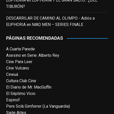
EUPHORIA
en
EUPHORIA Y EL GRAN SALTO... ¿DEL
homónima (por la que se llevó su primera
TIBURÓN?
nominación al Emmy), su verdadera
relevancia internacional le llegó en los
DESCARRILAR DE CAMINO AL OLIMPO - Adiós a
noventa gracias a
#ParqueJurásico
,
EUPHORIA
en
MAD MEN – SERIES FINALE
#LaCazaDelOctubreRojo
,
#elpiano
o el
telefilm
#Merlín
, por la que fue nominado al
PÁGINAS RECOMENDADAS
Emmy y al
...
See More
A Cuarta Parede
Photo
Asesino en Serie: Alberto Rey
View on Facebook
·
Share
Cine Para Leer
Cine Vulcano
Cineuá
EnClave de Cine
4 weeks ago
Cultura Club Cine
El Diario de Mr. MacGuffin
Hoy cumple 70 años Tom Hanks, uno de
El Séptimo Vicio
los actores más aclamados, versátiles y
Espinof
queridos de las últimas décadas, ganador
Pere Solà Gimferrer (La Vanguardia)
de dos Oscar (consecutivos). Es difícil
Siete Artes