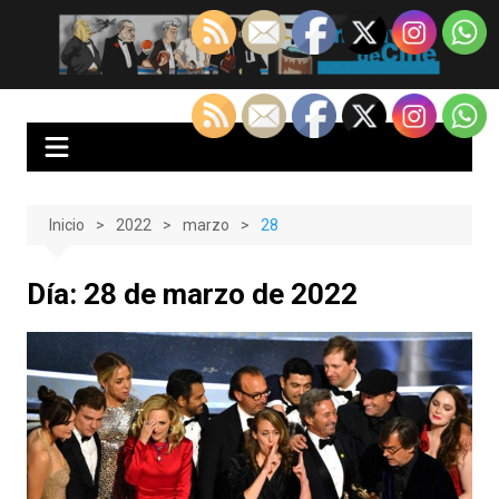
Saltar
al
EnClave de Cine
Crítica cinematográfica y audiovisual. Punto de encuentro para los
contenido
amantes del cine y las series
Inicio
2022
marzo
28
Día:
28 de marzo de 2022