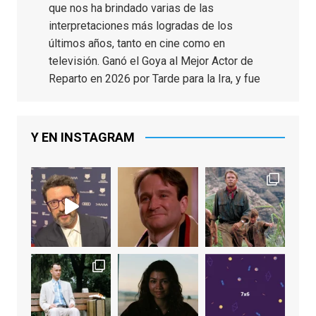
que nos ha brindado varias de las
interpretaciones más logradas de los
últimos años, tanto en cine como en
televisión. Ganó el Goya al Mejor Actor de
Reparto en 2026 por Tarde para la Ira, y fue
nominado hasta en otras cuatro ocasiones
(la última, en esta última edición, como actor
principal por Una Quinta Por
...
See More
Y EN INSTAGRAM
Video
View on Facebook
·
Share
EnClave de Cine
2 weeks ago
"El adulto divertido y juguetón que todos
los niños querríamos tener en nuestras
familias, el carroza cachondo mental con el
que los adolescentes desearíamos tomar