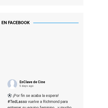
EN FACEBOOK
EnClave de Cine
5 days ago
¡Por fin se acaba la espera!
#TedLasso
vuelve a Richmond para
entrenar su equipo feminino... y mucho