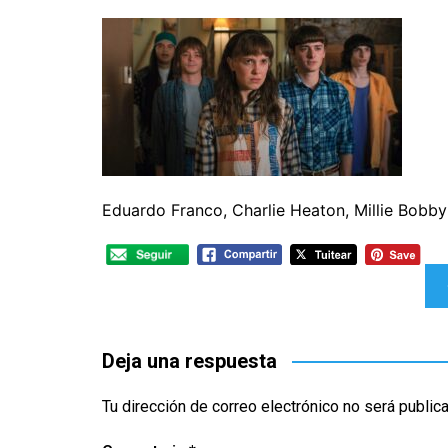
CINE ORIENTAL
COMEDIA
CINE BRA
V
CORTOMETRAJES
CÓMIC
CINE ME
V
TELEFILMS
DOCUMENTAL
F
D
EXPERIMENTAL
F
ÉPOCA
M
ERÓTICO
Eduardo Franco, Charlie Heaton, Millie Bobb
FANTASÍA
HISTÓRICA
Navegación
MÚSICA
de
NATURALEZA
entradas
Deja una respuesta
THRILLER
WESTERN
Tu dirección de correo electrónico no será public