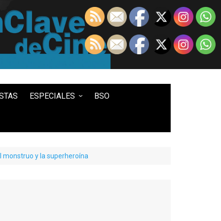
STAS
ESPECIALES
BSO
LO MEJOR DE...
100 ENTRADAS
500 ENTRADAS
l monstruo y la superheroína
IN MEMORIAM DAVID LYNCH
HISTORIA DEL WESTERN
STAR WARS
TWIN PEAKS