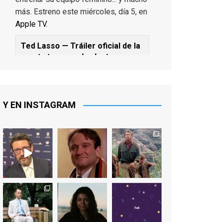
más. Estreno este miércoles, día 5, en
Apple TV
.
Ted Lasso — Tráiler oficial de la
cuarta temporada: Juntos
www.youtube.com
De los productores ejecutivos Bill
Lawrence y Jason Sudeikis, Ted L...
Y EN INSTAGRAM
Video
View on Facebook
·
Share
EnClave de Cine
1 week ago
Sobrecogidos por la noticia de la
muerte de Manolo Solo, camaleónico
actor andaluz que nos ha brindado