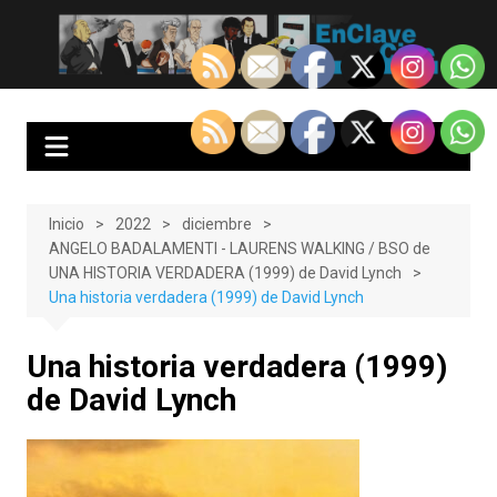
Saltar
al
EnClave de Cine
Crítica cinematográfica y audiovisual. Punto de encuentro para los
contenido
amantes del cine y las series
Inicio
2022
diciembre
ANGELO BADALAMENTI - LAURENS WALKING / BSO de
UNA HISTORIA VERDADERA (1999) de David Lynch
Una historia verdadera (1999) de David Lynch
Una historia verdadera (1999)
de David Lynch