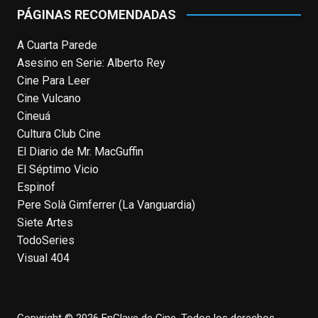
PÁGINAS RECOMENDADAS
View on Facebook
·
Share
A Cuarta Parede
Asesino en Serie: Alberto Rey
EnClave de Cine
Cine Para Leer
4 weeks ago
Cine Vulcano
Fallece a los 78 años el actor
Cineuá
neozelandés Sam Neill. Aunque empezó a
Cultura Club Cine
ganar fama en la televisión en los ochenta
El Diario de Mr. MacGuffin
como el espía
#Reilly
en la miniserie
El Séptimo Vicio
homónima (por la que se llevó su primera
Espinof
nominación al Emmy), su verdadera
Pere Solà Gimferrer (La Vanguardia)
relevancia internacional le llegó en los
Siete Artes
noventa gracias a
#ParqueJurásico
,
TodoSeries
#LaCazaDelOctubreRojo
,
#elpiano
o el
Visual 404
telefilm
#Merlín
, por la que fue nominado al
Emmy y al
...
See More
Photo
Copyright © 2026 EnClave de Cine. Todos los derechos