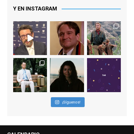
Lawrence y Jason Sudeikis, Ted L...
Y EN INSTAGRAM
Video
View on Facebook
·
Share
EnClave de Cine
2 weeks ago
Sobrecogidos por la noticia de la muerte
de Manolo Solo, camaleónico actor andaluz
que nos ha brindado varias de las
interpretaciones más logradas de los
últimos años, tanto en cine como en
televisión. Ganó el Goya al Mejor Actor de
¡Síguenos!
Reparto en 2026 por Tarde para la Ira, y fue
nominado hasta en otras cuatro ocasiones
(la última, en esta última edición, como actor
principal por Una Quinta Por
...
See More