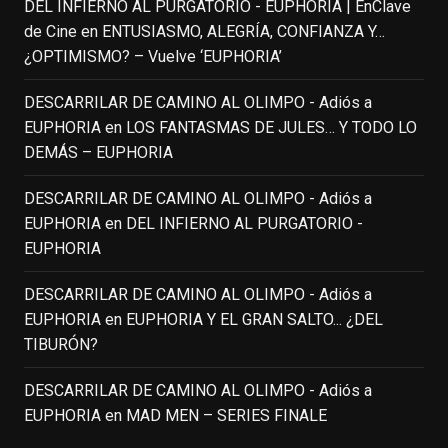
DEL INFIERNO AL PURGATORIO - EUPHORIA | EnClave
IN MEMORIAM ROBIN WILLIAMS
de Cine
en
ENTUSIASMO, ALEGRÍA, CONFIANZA Y…
(1951-2014)
enclavedecine.com
¿OPTIMISMO? – Vuelve ‘EUPHORIA’
Puede que sus últimos años no hiciesen
justicia a todo su filmografía anterior.
DESCARRILAR DE CAMINO AL OLIMPO - Adiós a
Pero nadie podrá quitarle nunca su
EUPHORIA
en
LOS FANTASMAS DE JULES… Y TODO LO
incalculable valor icónico y emotivo para
DEMÁS – EUPHORIA
toda una generación.
DESCARRILAR DE CAMINO AL OLIMPO - Adiós a
View on Facebook
·
Share
EUPHORIA
en
DEL INFIERNO AL PURGATORIO -
EUPHORIA
EnClave de Cine
updated their status.
4 weeks ago
DESCARRILAR DE CAMINO AL OLIMPO - Adiós a
EUPHORIA
en
EUPHORIA Y EL GRAN SALTO... ¿DEL
TIBURÓN?
This content isn't available right now
When this happens, it's usually because
DESCARRILAR DE CAMINO AL OLIMPO - Adiós a
the owner only shared it with a small
EUPHORIA
en
MAD MEN – SERIES FINALE
group of people, changed who can see it
or it's been deleted.