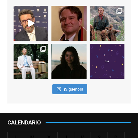
Video
View on Facebook
·
Share
EnClave de Cine
2 weeks ago
"El adulto divertido y juguetón que todos
los niños querríamos tener en nuestras
familias, el carroza cachondo mental con el
que los adolescentes desearíamos tomar
nuestras primeras cañas". Así despedíamos
a Robin Williams en agosto de 2014, tras su
¡Síguenos!
trágica muerte. Hoy el actor
estadounidense, leyenda por sus papeles
en
#ElClubdelosPoetasMuertos
,
#SeñoraDoubtfire
o
CALENDARIO
#ElIndomableWillHunting
e
...
See More
L
M
X
J
V
S
D