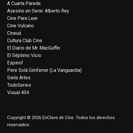
A Cuarta Parede
View on Facebook
·
Share
Asesino en Serie: Alberto Rey
Cine Para Leer
EnClave de Cine
Cine Vulcano
4 weeks ago
Cineuá
Hoy cumple 70 años Tom Hanks, uno de
Cultura Club Cine
los actores más aclamados, versátiles y
El Diario de Mr. MacGuffin
queridos de las últimas décadas, ganador
El Séptimo Vicio
de dos Oscar (consecutivos). Es difícil
Espinof
escoger sus mejores interpretaciones, pero
Pere Solà Gimferrer (La Vanguardia)
aquí va una humilde intento. ¿Qué pensáis
Siete Artes
vosotros?
enclavedecine.com/tag/tom-
TodoSeries
hanks
Visual 404
Photo
View on Facebook
·
Share
Copyright © 2026 EnClave de Cine. Todos los derechos
reservados.