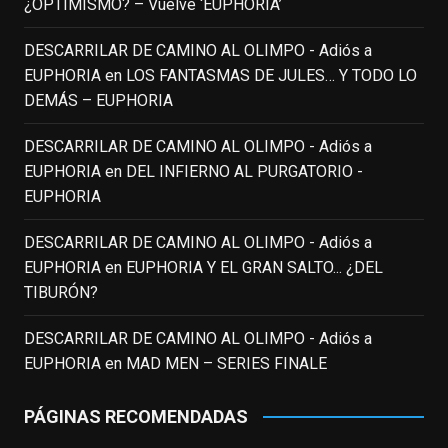
¿OPTIMISMO? – Vuelve ‘EUPHORIA’
View on Facebook
·
Share
DESCARRILAR DE CAMINO AL OLIMPO - Adiós a
EUPHORIA
en
LOS FANTASMAS DE JULES… Y TODO LO
EnClave de Cine
DEMÁS – EUPHORIA
3 weeks ago
Fallece a los 78 años el actor
DESCARRILAR DE CAMINO AL OLIMPO - Adiós a
neozelandés Sam Neill. Aunque empezó a
EUPHORIA
en
DEL INFIERNO AL PURGATORIO -
ganar fama en la televisión en los ochenta
EUPHORIA
como el espía
#Reilly
en la miniserie
DESCARRILAR DE CAMINO AL OLIMPO - Adiós a
homónima (por la que se llevó su primera
EUPHORIA
en
EUPHORIA Y EL GRAN SALTO... ¿DEL
nominación al Emmy), su verdadera
TIBURÓN?
relevancia internacional le llegó en los
noventa gracias a
#ParqueJurásico
,
DESCARRILAR DE CAMINO AL OLIMPO - Adiós a
#LaCazaDelOctubreRojo
,
#elpiano
o el
EUPHORIA
en
MAD MEN – SERIES FINALE
telefilm
#Merlín
, por la que fue nominado al
Emmy y al
...
See More
PÁGINAS RECOMENDADAS
Photo