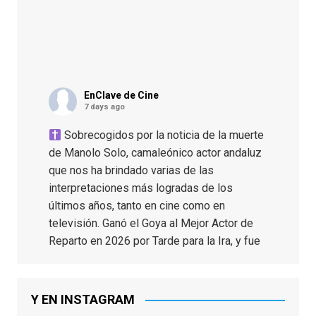
EnClave de Cine
7 days ago
Sobrecogidos por la noticia de la muerte
de Manolo Solo, camaleónico actor andaluz
que nos ha brindado varias de las
interpretaciones más logradas de los
últimos años, tanto en cine como en
televisión. Ganó el Goya al Mejor Actor de
Reparto en 2026 por Tarde para la Ira, y fue
nominado hasta en otras cuatro ocasiones
(la última, en esta última edición, como actor
principal por Una Quinta Por
...
See More
Y EN INSTAGRAM