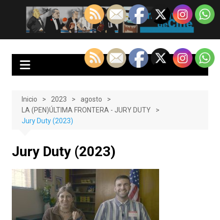
Saltar
al
EnClave de Cine
Crítica cinematográfica y audiovisual. Punto de encuentro para los
contenido
amantes del cine y las series
Inicio
2023
agosto
LA (PEN)ÚLTIMA FRONTERA - JURY DUTY
Jury Duty (2023)
Jury Duty (2023)