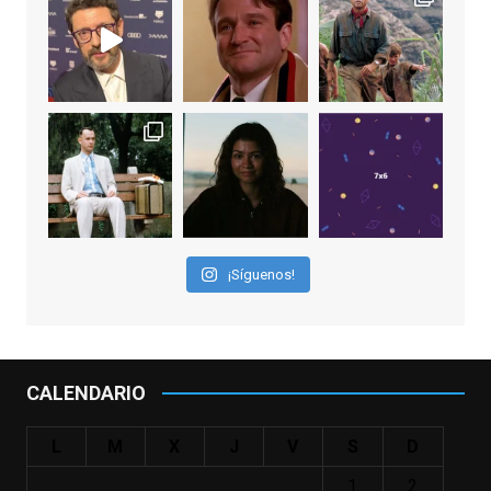
EnClave de Cine
1 week ago
Sobrecogidos por la noticia de la muerte
de Manolo Solo, camaleónico actor andaluz
que nos ha brindado varias de las
interpretaciones más logradas de los
últimos años, tanto en cine como en
televisión. Ganó el Goya al Mejor Actor de
¡Síguenos!
Reparto en 2026 por Tarde para la Ira, y fue
nominado hasta en otras cuatro ocasiones
(la última, en esta última edición, como actor
principal por Una Quinta Por
...
See More
CALENDARIO
Video
View on Facebook
·
Share
L
M
X
J
V
S
D
1
2