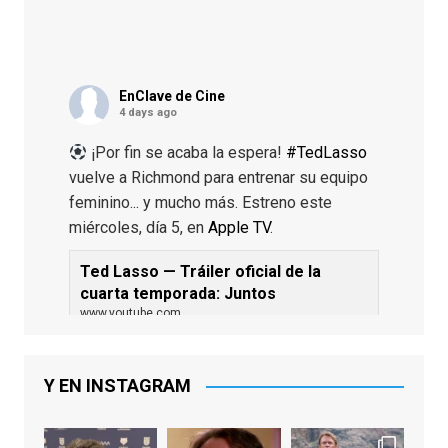
EnClave de Cine
4 days ago
¡Por fin se acaba la espera!
#TedLasso
vuelve a Richmond para entrenar su equipo
feminino... y mucho más. Estreno este
miércoles, día 5, en
Apple TV
.
Ted Lasso — Tráiler oficial de la
cuarta temporada: Juntos
www.youtube.com
De los productores ejecutivos Bill
Lawrence y Jason Sudeikis, Ted L...
Y EN INSTAGRAM
Video
View on Facebook
·
Share