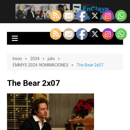
Saltar
al
EnClave de Cine
Crítica cinematográfica y audiovisual. Punto de encuentro para los
contenido
amantes del cine y las series
Inicio
2024
julio
EMMYS 2024: NOMINACIONES
The Bear 2x07
The Bear 2x07