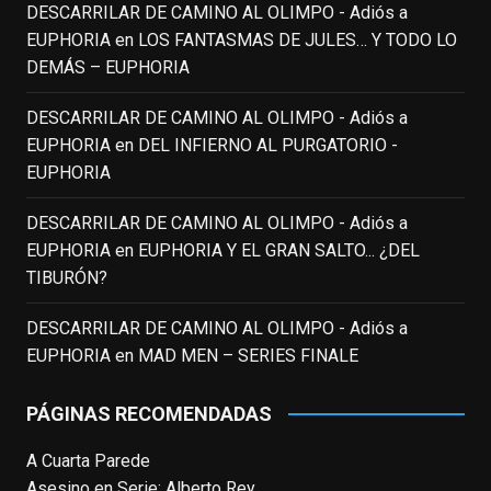
justicia a todo su filmografía anterior.
DESCARRILAR DE CAMINO AL OLIMPO - Adiós a
Pero nadie podrá quitarle nunca su
EUPHORIA
en
LOS FANTASMAS DE JULES… Y TODO LO
incalculable valor icónico y emotivo para
DEMÁS – EUPHORIA
toda una generación.
DESCARRILAR DE CAMINO AL OLIMPO - Adiós a
View on Facebook
·
Share
EUPHORIA
en
DEL INFIERNO AL PURGATORIO -
EUPHORIA
EnClave de Cine
updated their status.
3 weeks ago
DESCARRILAR DE CAMINO AL OLIMPO - Adiós a
EUPHORIA
en
EUPHORIA Y EL GRAN SALTO... ¿DEL
TIBURÓN?
This content isn't available right now
When this happens, it's usually because
DESCARRILAR DE CAMINO AL OLIMPO - Adiós a
the owner only shared it with a small
EUPHORIA
en
MAD MEN – SERIES FINALE
group of people, changed who can see it
or it's been deleted.
PÁGINAS RECOMENDADAS
View on Facebook
·
Share
A Cuarta Parede
Asesino en Serie: Alberto Rey