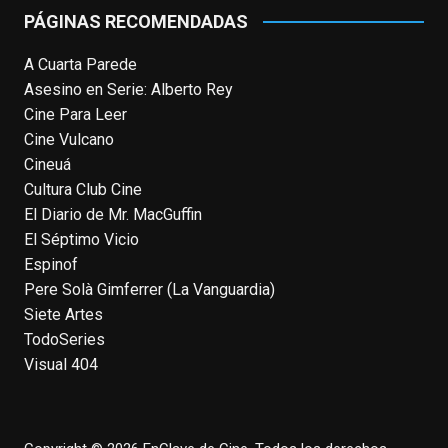
PÁGINAS RECOMENDADAS
View on Facebook
·
Share
A Cuarta Parede
Asesino en Serie: Alberto Rey
EnClave de Cine
Cine Para Leer
4 weeks ago
Cine Vulcano
Fallece a los 78 años el actor
Cineuá
neozelandés Sam Neill. Aunque empezó a
Cultura Club Cine
ganar fama en la televisión en los ochenta
El Diario de Mr. MacGuffin
como el espía
#Reilly
en la miniserie
El Séptimo Vicio
homónima (por la que se llevó su primera
Espinof
nominación al Emmy), su verdadera
Pere Solà Gimferrer (La Vanguardia)
relevancia internacional le llegó en los
Siete Artes
noventa gracias a
#ParqueJurásico
,
TodoSeries
#LaCazaDelOctubreRojo
,
#elpiano
o el
Visual 404
telefilm
#Merlín
, por la que fue nominado al
Emmy y al
...
See More
Photo