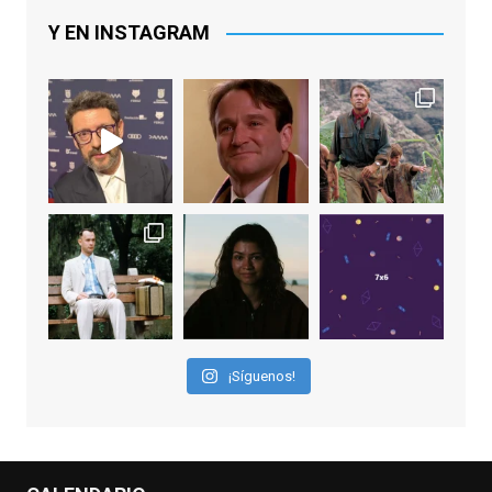
Lawrence y Jason Sudeikis, Ted L...
Y EN INSTAGRAM
Video
View on Facebook
·
Share
EnClave de Cine
1 week ago
Sobrecogidos por la noticia de la muerte
de Manolo Solo, camaleónico actor andaluz
que nos ha brindado varias de las
interpretaciones más logradas de los
últimos años, tanto en cine como en
televisión. Ganó el Goya al Mejor Actor de
¡Síguenos!
Reparto en 2026 por Tarde para la Ira, y fue
nominado hasta en otras cuatro ocasiones
(la última, en esta última edición, como actor
principal por Una Quinta Por
...
See More