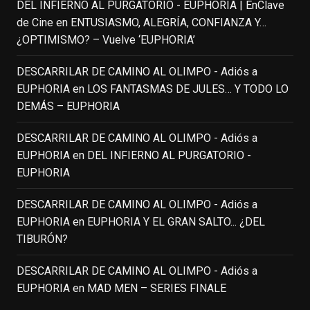
DEL INFIERNO AL PURGATORIO - EUPHORIA | EnClave
IN MEMORIAM ROBIN WILLIAMS
de Cine
en
ENTUSIASMO, ALEGRÍA, CONFIANZA Y…
(1951-2014)
enclavedecine.com
¿OPTIMISMO? – Vuelve ‘EUPHORIA’
Puede que sus últimos años no hiciesen
justicia a todo su filmografía anterior.
DESCARRILAR DE CAMINO AL OLIMPO - Adiós a
Pero nadie podrá quitarle nunca su
EUPHORIA
en
LOS FANTASMAS DE JULES… Y TODO LO
incalculable valor icónico y emotivo para
DEMÁS – EUPHORIA
toda una generación.
DESCARRILAR DE CAMINO AL OLIMPO - Adiós a
View on Facebook
·
Share
EUPHORIA
en
DEL INFIERNO AL PURGATORIO -
EUPHORIA
EnClave de Cine
updated their status.
3 weeks ago
DESCARRILAR DE CAMINO AL OLIMPO - Adiós a
EUPHORIA
en
EUPHORIA Y EL GRAN SALTO... ¿DEL
TIBURÓN?
This content isn't available right now
When this happens, it's usually because
DESCARRILAR DE CAMINO AL OLIMPO - Adiós a
the owner only shared it with a small
EUPHORIA
en
MAD MEN – SERIES FINALE
group of people, changed who can see it
or it's been deleted.