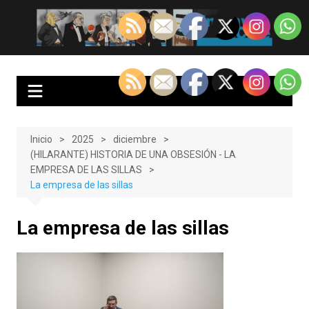
Saltar
al
EnClave de Cine
Crítica cinematográfica y audiovisual. Punto de encuentro para los
contenido
amantes del cine y las series
Inicio
2025
diciembre
(HILARANTE) HISTORIA DE UNA OBSESIÓN - LA
EMPRESA DE LAS SILLAS
La empresa de las sillas
La empresa de las sillas