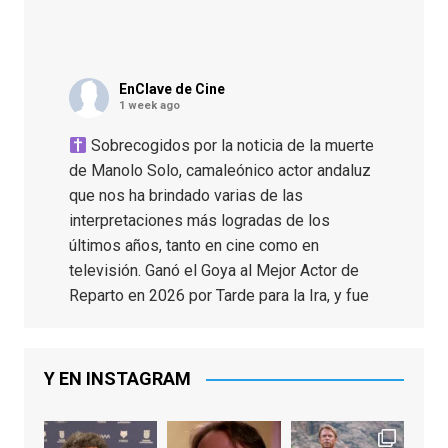
EnClave de Cine
1 week ago
Sobrecogidos por la noticia de la muerte
de Manolo Solo, camaleónico actor andaluz
que nos ha brindado varias de las
interpretaciones más logradas de los
últimos años, tanto en cine como en
televisión. Ganó el Goya al Mejor Actor de
Reparto en 2026 por Tarde para la Ira, y fue
nominado hasta en otras cuatro ocasiones
(la última, en esta última edición, como actor
principal por Una Quinta Por
...
See More
Y EN INSTAGRAM
Video
View on Facebook
·
Share