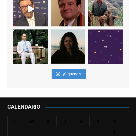
EnClave de Cine
2 weeks ago
"El adulto divertido y juguetón que todos
los niños querríamos tener en nuestras
familias, el carroza cachondo mental con el
que los adolescentes desearíamos tomar
nuestras primeras cañas". Así despedíamos
a Robin Williams en agosto de 2014, tras su
¡Síguenos!
trágica muerte. Hoy el actor
estadounidense, leyenda por sus papeles
en
#ElClubdelosPoetasMuertos
,
#SeñoraDoubtfire
o
CALENDARIO
#ElIndomableWillHunting
e
...
See More
L
M
X
J
V
S
D
IN MEMORIAM ROBIN WILLIAMS
(1951-2014)
1
enclavedecine.com