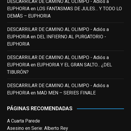
DESCARRILAR DE CAMINO AL OLIMPO - Adiós a
EUPHORIA
en
LOS FANTASMAS DE JULES… Y TODO LO
EnClave de Cine
DEMÁS – EUPHORIA
4 weeks ago
Fallece a los 78 años el actor
DESCARRILAR DE CAMINO AL OLIMPO - Adiós a
neozelandés Sam Neill. Aunque empezó a
EUPHORIA
en
DEL INFIERNO AL PURGATORIO -
ganar fama en la televisión en los ochenta
EUPHORIA
como el espía
#Reilly
en la miniserie
DESCARRILAR DE CAMINO AL OLIMPO - Adiós a
homónima (por la que se llevó su primera
EUPHORIA
en
EUPHORIA Y EL GRAN SALTO... ¿DEL
nominación al Emmy), su verdadera
TIBURÓN?
relevancia internacional le llegó en los
noventa gracias a
#ParqueJurásico
,
DESCARRILAR DE CAMINO AL OLIMPO - Adiós a
#LaCazaDelOctubreRojo
,
#elpiano
o el
EUPHORIA
en
MAD MEN – SERIES FINALE
telefilm
#Merlín
, por la que fue nominado al
Emmy y al
...
See More
PÁGINAS RECOMENDADAS
Photo
A Cuarta Parede
View on Facebook
·
Share
Asesino en Serie: Alberto Rey