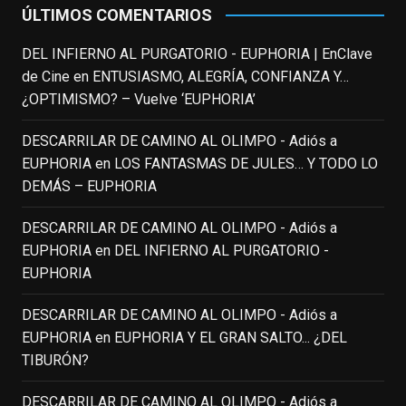
ÚLTIMOS COMENTARIOS
#ElIndomableWillHunting
e
...
See More
DEL INFIERNO AL PURGATORIO - EUPHORIA | EnClave
IN MEMORIAM ROBIN WILLIAMS
de Cine
en
ENTUSIASMO, ALEGRÍA, CONFIANZA Y…
(1951-2014)
enclavedecine.com
¿OPTIMISMO? – Vuelve ‘EUPHORIA’
Puede que sus últimos años no hiciesen
justicia a todo su filmografía anterior.
DESCARRILAR DE CAMINO AL OLIMPO - Adiós a
Pero nadie podrá quitarle nunca su
EUPHORIA
en
LOS FANTASMAS DE JULES… Y TODO LO
incalculable valor icónico y emotivo para
DEMÁS – EUPHORIA
toda una generación.
DESCARRILAR DE CAMINO AL OLIMPO - Adiós a
View on Facebook
·
Share
EUPHORIA
en
DEL INFIERNO AL PURGATORIO -
EUPHORIA
EnClave de Cine
updated their status.
3 weeks ago
DESCARRILAR DE CAMINO AL OLIMPO - Adiós a
EUPHORIA
en
EUPHORIA Y EL GRAN SALTO... ¿DEL
TIBURÓN?
This content isn't available right now
When this happens, it's usually because
DESCARRILAR DE CAMINO AL OLIMPO - Adiós a