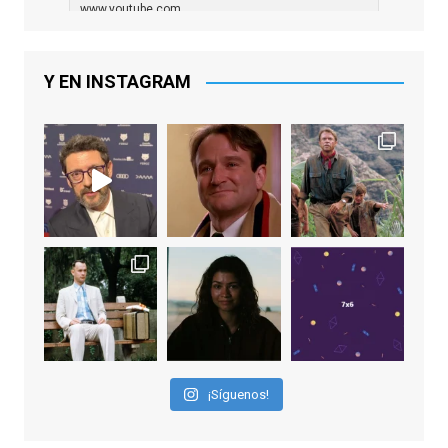
www.youtube.com
De los productores ejecutivos Bill
Lawrence y Jason Sudeikis, Ted L...
Y EN INSTAGRAM
Video
View on Facebook
·
Share
EnClave de Cine
1 week ago
Sobrecogidos por la noticia de la muerte
de Manolo Solo, camaleónico actor andaluz
que nos ha brindado varias de las
interpretaciones más logradas de los
últimos años, tanto en cine como en
televisión. Ganó el Goya al Mejor Actor de
¡Síguenos!
Reparto en 2026 por Tarde para la Ira, y fue
nominado hasta en otras cuatro ocasiones