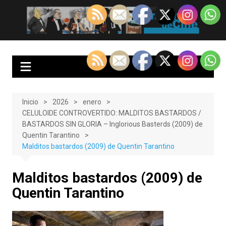
Saltar
al
EnClave de Cine
Crítica cinematográfica y audiovisual. Punto de encuentro para los
contenido
amantes del cine y las series
Inicio
2026
enero
CELULOIDE CONTROVERTIDO: MALDITOS BASTARDOS /
BASTARDOS SIN GLORIA – Inglorious Basterds (2009) de
Quentin Tarantino
Malditos bastardos (2009) de Quentin Tarantino
Malditos bastardos (2009) de
Quentin Tarantino