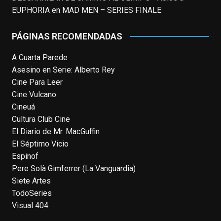
the owner only shared it with a small
EUPHORIA
en
MAD MEN – SERIES FINALE
group of people, changed who can see it
or it's been deleted.
PÁGINAS RECOMENDADAS
View on Facebook
·
Share
A Cuarta Parede
Asesino en Serie: Alberto Rey
EnClave de Cine
Cine Para Leer
4 weeks ago
Cine Vulcano
Fallece a los 78 años el actor
Cineuá
neozelandés Sam Neill. Aunque empezó a
Cultura Club Cine
ganar fama en la televisión en los ochenta
El Diario de Mr. MacGuffin
como el espía
#Reilly
en la miniserie
El Séptimo Vicio
homónima (por la que se llevó su primera
Espinof
nominación al Emmy), su verdadera
Pere Solà Gimferrer (La Vanguardia)
relevancia internacional le llegó en los
Siete Artes
noventa gracias a
#ParqueJurásico
,
TodoSeries
#LaCazaDelOctubreRojo
,
#elpiano
o el
Visual 404
telefilm
#Merlín
, por la que fue nominado al