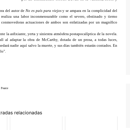
TWIN PEAKS
obra del autor de
No es país para viejos
y se ampara en la complicidad del
 realiza una labor inconmensurable como el severo, obstinado y tierno
VEEP
 conmovedoras actuaciones de ambos son enfatizadas por un magnífico
WEEDS
nte la asfixiante, yerta y siniestra atmósfera postapocalíptica de la novela.
ll al adaptar la obra de McCarthy, dotada de un prosa, a todas luces,
edará nadie aquí salvo la muerte, y sus días también estarán contados. En
lo".
 Pearce
tradas relacionadas