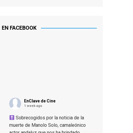
EN FACEBOOK
EnClave de Cine
1 week ago
Sobrecogidos por la noticia de la
muerte de Manolo Solo, camaleónico
actor andaluz que nos ha brindado