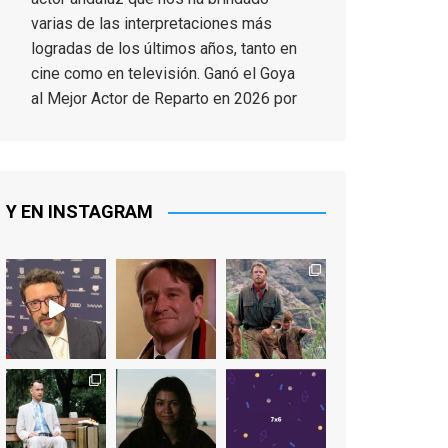
varias de las interpretaciones más
logradas de los últimos años, tanto en
cine como en televisión. Ganó el Goya
al Mejor Actor de Reparto en 2026 por
Tarde para la Ira, y fue nominado hasta
en otras cuatro ocasiones (la última,
en esta última edición, como actor
principal por Una Quinta Por
...
See More
Y EN INSTAGRAM
Video
View on Facebook
·
Share
EnClave de Cine
2 weeks ago
"El adulto divertido y juguetón que
todos los niños querríamos tener en
nuestras familias, el carroza cachondo