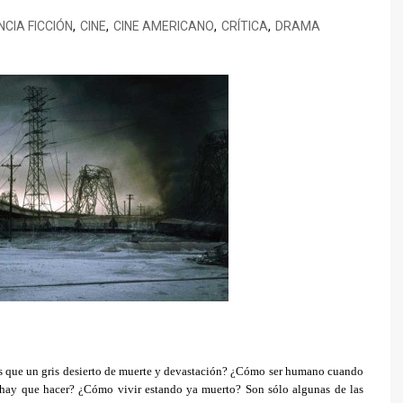
TED LASSO
CINEMA NOVO
SILEÑO
ENECIA
BORED TO DEATH
NCIA FICCIÓN
,
CINE
,
CINE AMERICANO
,
CRÍTICA
,
DRAMA
THE BEAR
XICANO
ALENCIA
BREAKING BAD
TRUE DETECTIVE
ESTIVAL DE CINE ITALIANO
CALIFORNICATION
E MADRID
COMMUNITY
ESTIVAL DE SERIES DE
CÓMO CONOCÍ A VUESTRA
ADRID
MADRE
DARK
EL MINISTERIO DEL TIEMPO
EUPHORIA
HOMELAND
FARIÑA
GLEE
más que un gris desierto de muerte y devastación? ¿Cómo ser humano cuando
JUEGO DE TRONOS
hay que hacer? ¿Cómo vivir estando ya muerto? Son sólo algunas de las