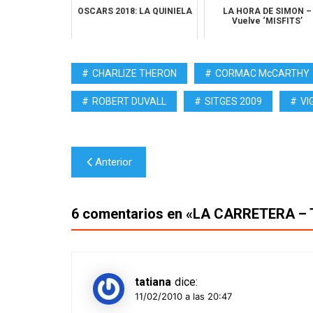
OSCARS 2018: LA QUINIELA
LA HORA DE SIMON –
Vuelve ‘MISFITS’
CHARLIZE THERON
CORMAC McCARTHY
ROBERT DUVALL
SITGES 2009
VI
Navegación
Anterior
de
entradas
6 comentarios en «
LA CARRETERA – Th
tatiana
dice:
11/02/2010 a las 20:47