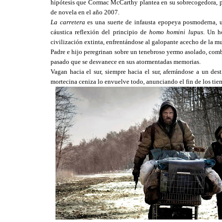
hipótesis que Cormac McCarthy plantea en su sobrecogedora, p
de novela en el año 2007.
La carretera
es una suerte de infausta epopeya posmoderna, una
cáustica reflexión del principio de
homo homini lupus
. Un h
civilización extinta, enfrentándose al galopante acecho de la mu
Padre e hijo peregrinan sobre un tenebroso yermo asolado, comba
pasado que se desvanece en sus atormentadas memorias.
Vagan hacia el sur, siempre hacia el sur, aferrándose a un des
mortecina ceniza lo envuelve todo, anunciando el fin de los tie