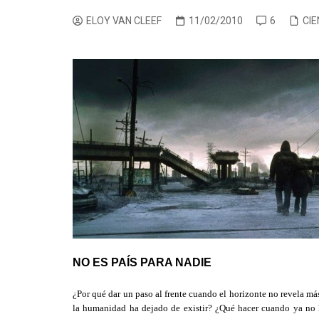
CINE ORIENTAL
COMEDIA
CINE BRA
V
ELOY VAN CLEEF
11/02/2010
6
CIE
CORTOMETRAJES
CÓMIC
CINE ME
V
TELEFILMS
DOCUMENTAL
F
D
EXPERIMENTAL
F
ÉPOCA
M
ERÓTICO
FANTASÍA
HISTÓRICA
MÚSICA
NATURALEZA
THRILLER
NO ES PAÍS PARA NADIE
WESTERN
¿Por qué dar un paso al frente cuando el horizonte no revela 
la humanidad ha dejado de existir? ¿Qué hacer cuando ya no 