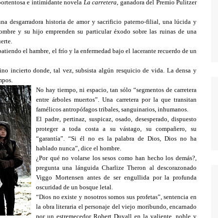
MODERN FAMILY
ortentosa e intimidante novela
La carretera
, ganadora del Premio Pulitzer
MR. ROBOT
 desgarradora historia de amor y sacrificio paterno-filial, una lúcida y
ombre y su hijo emprenden su particular éxodo sobre las ruinas de una
MAD MEN
erte.
tiendo el hambre, el frío y la enfermedad bajo el lacerante recuerdo de un
MISFITS
NEW GIRL
tino incierto donde, tal vez, subsista algún resquicio de vida. La densa y
mpos.
PERDIDOS
No hay tiempo, ni espacio, tan sólo “segmentos de carretera
entre árboles muertos”. Una carretera por la que transitan
POR TRECE RAZONES
famélicos antropófagos tribales, sanguinarios, inhumanos.
RUBICON
El padre, pertinaz, suspicaz, osado, desesperado, dispuesto
proteger a toda costa a su vástago, su compañero, su
SEX EDUCATION
“garantía”. “Si él no es la palabra de Dios, Dios no ha
hablado nunca”, dice el hombre.
STRANGER THINGS
¿Por qué no volarse los sesos como han hecho los demás?,
THE KILLING
pregunta una lánguida Charlize Theron al descorazonado
Viggo Mortensen antes de ser engullida por la profunda
THE LEFTOVERS
oscuridad de un bosque letal.
“Dios no existe y nosotros somos sus profetas”, sentencia en
THE WIRE
la obra literaria el personaje del viejo moribundo, encarnado
TRUE BLOOD
por un estremecedor Robert Duvall en la valiente, noble y