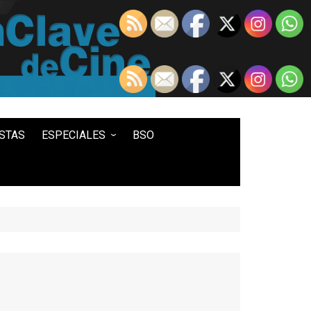
STAS
ESPECIALES
BSO
LO MEJOR DE...
100 ENTRADAS
500 ENTRADAS
IN MEMORIAM DAVID LYNCH
HISTORIA DEL WESTERN
STAR WARS
TWIN PEAKS