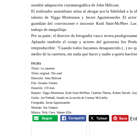
notable adaptación cinematográfica de John Hillcoat.
El realizador australiano atina al abogar por la fidelidad a la 
talento de Viggo Mortensen y Javier Aguirresarobe. El actor
guardián del convincente e inocente Kodi Smit-McPhee. Las
trabajo de maquillaje.
Por su parte, el director de fotografía vasco recrea prodigiosame
Aplaudo también el coraje y acierto del guionista Joe Penha
irreproducible: "Cuando todos hayamos desaparecido (...) no qu
medio de la carretera, sin nada que hacer y nadie a quién hacérse
FICHA
Título: La carretera
Título original: The road
Dirección: John Hillcoat
País: Estados Unidos
Duración: 119 min.
Reparto: Viggo Mortensen, Kodi Smit-McPhee, Charlize Theron, Robert Duvall, Guy
Guión: Joe Penhall, basado en la novela de Cormac McCarthy
Fotografía: Javier Aguirresarobe
Montaje: Jon Gregory
Música: Nick Cave, Warren Ellis
En