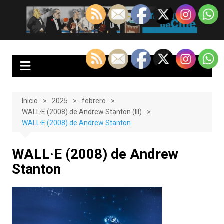
Saltar
al
EnClave de Cine
Crítica cinematográfica y audiovisual. Punto de encuentro para los
contenido
amantes del cine y las series
Inicio
2025
febrero
WALL·E (2008) de Andrew Stanton (III)
WALL·E (2008) de Andrew Stanton
WALL·E (2008) de Andrew
Stanton