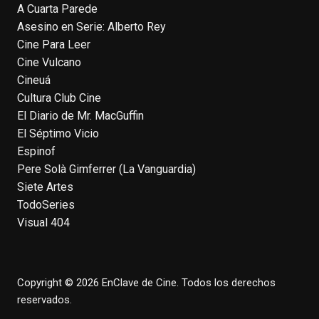
A Cuarta Parede
Asesino en Serie: Alberto Rey
EnClave de Cine
Cine Para Leer
4 weeks ago
Cine Vulcano
Fallece a los 78 años el actor
Cineuá
neozelandés Sam Neill. Aunque empezó a
Cultura Club Cine
ganar fama en la televisión en los ochenta
El Diario de Mr. MacGuffin
como el espía
#Reilly
en la miniserie
El Séptimo Vicio
homónima (por la que se llevó su primera
Espinof
nominación al Emmy), su verdadera
Pere Solà Gimferrer (La Vanguardia)
relevancia internacional le llegó en los
Siete Artes
noventa gracias a
#ParqueJurásico
,
TodoSeries
#LaCazaDelOctubreRojo
,
#elpiano
o el
Visual 404
telefilm
#Merlín
, por la que fue nominado al
Emmy y al
...
See More
Photo
Copyright © 2026 EnClave de Cine. Todos los derechos
View on Facebook
·
Share
reservados.