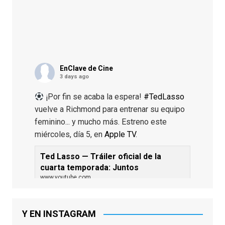
EnClave de Cine
3 days ago
¡Por fin se acaba la espera!
#TedLasso
vuelve a Richmond para entrenar su equipo
feminino... y mucho más. Estreno este
miércoles, día 5, en
Apple TV
.
Ted Lasso — Tráiler oficial de la
cuarta temporada: Juntos
www.youtube.com
De los productores ejecutivos Bill
Lawrence y Jason Sudeikis, Ted L...
Y EN INSTAGRAM
Video