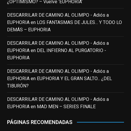
enclavedecine.com
¿OPTIMISMO? – Vuelve ‘EUPHORIA’
Puede que sus últimos años no hiciesen
justicia a todo su filmografía anterior.
DESCARRILAR DE CAMINO AL OLIMPO - Adiós a
Pero nadie podrá quitarle nunca su
EUPHORIA
en
LOS FANTASMAS DE JULES… Y TODO LO
incalculable valor icónico y emotivo para
DEMÁS – EUPHORIA
toda una generación.
DESCARRILAR DE CAMINO AL OLIMPO - Adiós a
View on Facebook
·
Share
EUPHORIA
en
DEL INFIERNO AL PURGATORIO -
EUPHORIA
EnClave de Cine
updated their status.
3 weeks ago
DESCARRILAR DE CAMINO AL OLIMPO - Adiós a
EUPHORIA
en
EUPHORIA Y EL GRAN SALTO... ¿DEL
TIBURÓN?
This content isn't available right now
When this happens, it's usually because
DESCARRILAR DE CAMINO AL OLIMPO - Adiós a
the owner only shared it with a small
EUPHORIA
en
MAD MEN – SERIES FINALE
group of people, changed who can see it
or it's been deleted.
PÁGINAS RECOMENDADAS
View on Facebook
·
Share