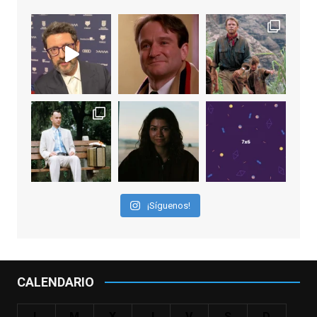
View on Facebook
·
Share
EnClave de Cine
1 week ago
Sobrecogidos por la noticia de la muerte
de Manolo Solo, camaleónico actor andaluz
que nos ha brindado varias de las
interpretaciones más logradas de los
últimos años, tanto en cine como en
televisión. Ganó el Goya al Mejor Actor de
¡Síguenos!
Reparto en 2026 por Tarde para la Ira, y fue
nominado hasta en otras cuatro ocasiones
(la última, en esta última edición, como actor
principal por Una Quinta Por
...
See More
CALENDARIO
Video
View on Facebook
·
Share
L
M
X
J
V
S
D