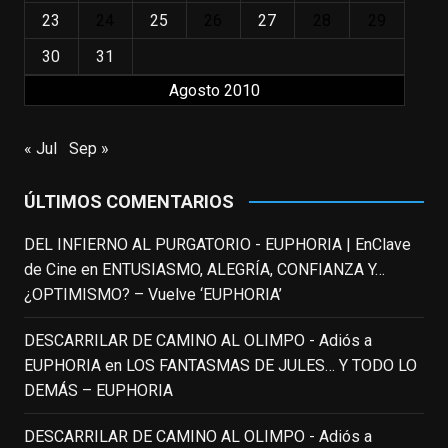
familias, el carroza cachondo mental con el
23
24
25
26
27
28
29
que los adolescentes desearíamos tomar
nuestras primeras cañas". Así despedíamos
30
31
a Robin Williams en agosto de 2014, tras su
Agosto 2010
trágica muerte. Hoy el actor
estadounidense, leyenda por sus papeles
« Jul
Sep »
en
#ElClubdelosPoetasMuertos
,
#SeñoraDoubtfire
o
ÚLTIMOS COMENTARIOS
#ElIndomableWillHunting
e
...
See More
DEL INFIERNO AL PURGATORIO - EUPHORIA | EnClave
IN MEMORIAM ROBIN WILLIAMS
de Cine
en
ENTUSIASMO, ALEGRÍA, CONFIANZA Y…
(1951-2014)
enclavedecine.com
¿OPTIMISMO? – Vuelve ‘EUPHORIA’
Puede que sus últimos años no hiciesen
justicia a todo su filmografía anterior.
DESCARRILAR DE CAMINO AL OLIMPO - Adiós a
Pero nadie podrá quitarle nunca su
EUPHORIA
en
LOS FANTASMAS DE JULES… Y TODO LO
incalculable valor icónico y emotivo para
DEMÁS – EUPHORIA
toda una generación.
DESCARRILAR DE CAMINO AL OLIMPO - Adiós a
View on Facebook
·
Share