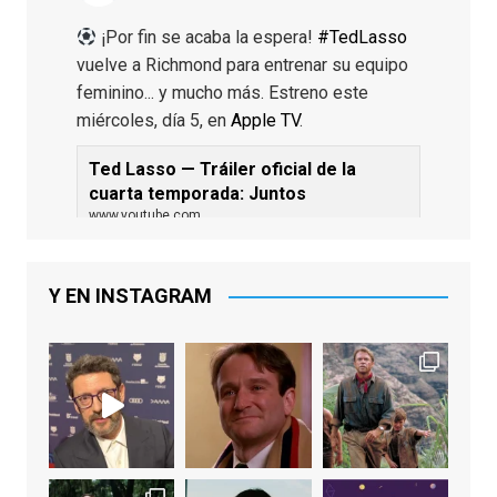
¡Por fin se acaba la espera!
#TedLasso
vuelve a Richmond para entrenar su equipo
feminino... y mucho más. Estreno este
miércoles, día 5, en
Apple TV
.
Ted Lasso — Tráiler oficial de la
cuarta temporada: Juntos
www.youtube.com
De los productores ejecutivos Bill
Lawrence y Jason Sudeikis, Ted L...
Y EN INSTAGRAM
Video
View on Facebook
·
Share
EnClave de Cine
1 week ago
Sobrecogidos por la noticia de la muerte