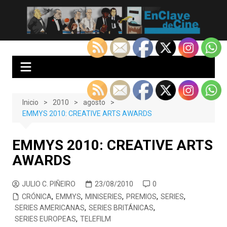
Saltar
al
EnClave de Cine
Crítica cinematográfica y audiovisual. Punto de encuentro para los
contenido
amantes del cine y las series
Inicio
2010
agosto
EMMYS 2010: CREATIVE ARTS AWARDS
EMMYS 2010: CREATIVE ARTS
AWARDS
JULIO C. PIÑEIRO
23/08/2010
0
CRÓNICA
,
EMMYS
,
MINISERIES
,
PREMIOS
,
SERIES
,
SERIES AMERICANAS
,
SERIES BRITÁNICAS
,
SERIES EUROPEAS
,
TELEFILM