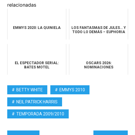
relacionadas
EMMYS 2020: LA QUINIELA
LOS FANTASMAS DE JULES… Y
TODO LO DEMÁS – EUPHORIA
EL ESPECTADOR SERIAL:
OSCARS 2026:
BATES MOTEL
NOMINACIONES
BETTY WHITE
EMMYS 2010
NEIL PATRICK HARRIS
TEMPORADA 2009/2010
Navegación