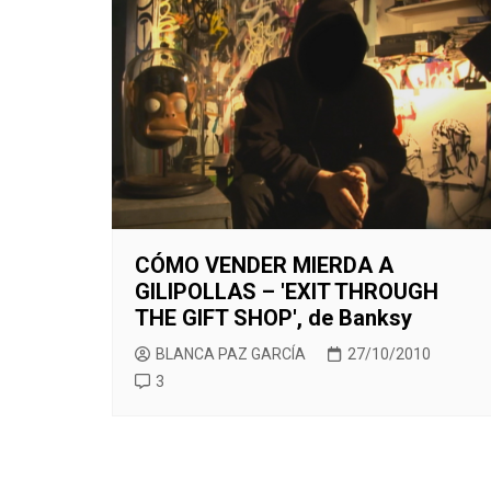
CINE ORIENTAL
COMEDIA
CINE BRA
V
CORTOMETRAJES
CÓMIC
CINE ME
V
TELEFILMS
DOCUMENTAL
F
D
EXPERIMENTAL
F
ÉPOCA
M
ERÓTICO
FANTASÍA
CÓMO VENDER MIERDA A
GILIPOLLAS – 'EXIT THROUGH
HISTÓRICA
THE GIFT SHOP', de Banksy
MÚSICA
BLANCA PAZ GARCÍA
27/10/2010
NATURALEZA
3
THRILLER
WESTERN