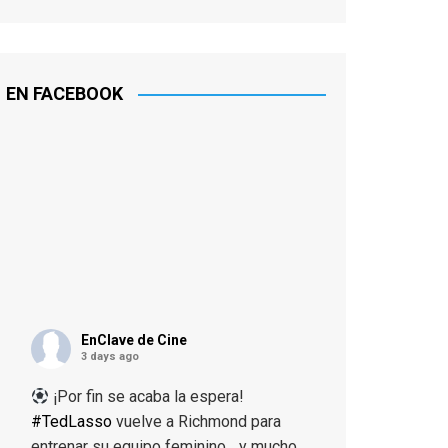
EN FACEBOOK
EnClave de Cine
3 days ago
¡Por fin se acaba la espera!
#TedLasso
vuelve a Richmond para
entrenar su equipo feminino... y mucho