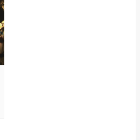
TED LASSO
CINEMA NOVO
SILEÑO
ENECIA
BORED TO DEATH
THE BEAR
XICANO
ALENCIA
BREAKING BAD
TRUE DETECTIVE
ESTIVAL DE CINE ITALIANO
CALIFORNICATION
E MADRID
COMMUNITY
ESTIVAL DE SERIES DE
CÓMO CONOCÍ A VUESTRA
ADRID
MADRE
DARK
EL MINISTERIO DEL TIEMPO
EUPHORIA
HOMELAND
FARIÑA
GLEE
JUEGO DE TRONOS