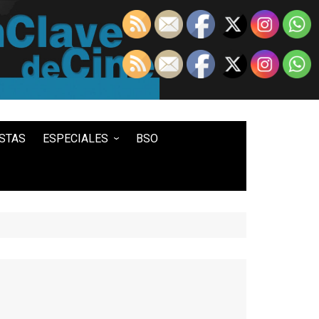
STAS
ESPECIALES
BSO
LO MEJOR DE...
100 ENTRADAS
500 ENTRADAS
IN MEMORIAM DAVID LYNCH
HISTORIA DEL WESTERN
STAR WARS
TWIN PEAKS