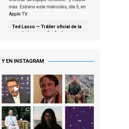
más. Estreno este miércoles, día 5, en
Apple TV
.
Ted Lasso — Tráiler oficial de la
cuarta temporada: Juntos
www.youtube.com
De los productores ejecutivos Bill
Lawrence y Jason Sudeikis, Ted L...
Y EN INSTAGRAM
Video
View on Facebook
·
Share
EnClave de Cine
1 week ago
Sobrecogidos por la noticia de la
muerte de Manolo Solo, camaleónico
actor andaluz que nos ha brindado