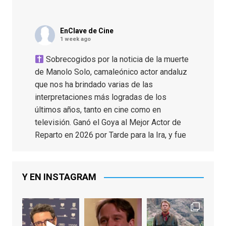
EnClave de Cine
1 week ago
Sobrecogidos por la noticia de la muerte
de Manolo Solo, camaleónico actor andaluz
que nos ha brindado varias de las
interpretaciones más logradas de los
últimos años, tanto en cine como en
televisión. Ganó el Goya al Mejor Actor de
Reparto en 2026 por Tarde para la Ira, y fue
nominado hasta en otras cuatro ocasiones
(la última, en esta última edición, como actor
principal por Una Quinta Por
...
See More
Y EN INSTAGRAM
Video
View on Facebook
·
Share