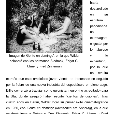
había
desarrollado
en su
escritura
periodística
un
extravagant
e gusto por
lo fabuloso
y lo
Imagen de 'Gente en domingo', en la que Wilder
colaboró con los hermanos Siodmak, Edgar G.
excéntrico,
Ulmer y Fred Zinneman
por lo que
no resulta
extraño que este ambicioso joven vienés se interesase en seguida
por la fiebre de una nueva industria del espectáculo en pleno auge.
Billie comenzó a trabajar como guionista ‘negro’ (no acreditado) para
la Ufa, donde aseguró haber escrito "cientos de guiones". Tras
cuatro años en Berlín, Wilder logró su primer éxito cinematográfico
en 1930, con
Gente en domingo
(
Menschen am Sonntag
), en la que
colaboró junto a Robert y Curt Siodmak, Edgar G. Ulmer y Fred