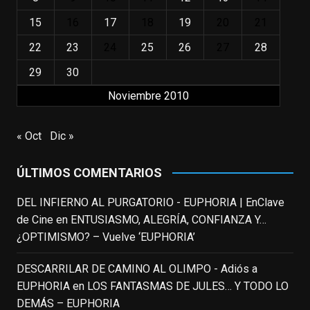
justicia a todo su filmografía anterior.
15
16
17
18
19
20
21
Pero nadie podrá quitarle nunca su
incalculable valor icónico y emotivo para
22
23
24
25
26
27
28
toda una generación.
29
30
View on Facebook
·
Share
Noviembre 2010
EnClave de Cine
updated their status.
« Oct
Dic »
3 weeks ago
ÚLTIMOS COMENTARIOS
This content isn't available right now
When this happens, it's usually because
DEL INFIERNO AL PURGATORIO - EUPHORIA | EnClave
the owner only shared it with a small
de Cine
en
ENTUSIASMO, ALEGRÍA, CONFIANZA Y…
group of people, changed who can see it
¿OPTIMISMO? – Vuelve ‘EUPHORIA’
or it's been deleted.
DESCARRILAR DE CAMINO AL OLIMPO - Adiós a
View on Facebook
·
Share
EUPHORIA
en
LOS FANTASMAS DE JULES… Y TODO LO
DEMÁS – EUPHORIA