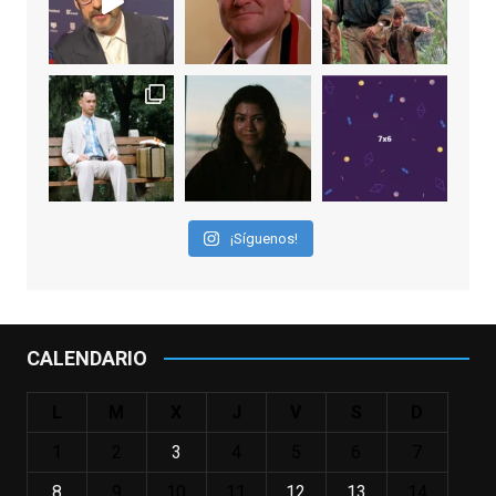
EnClave de Cine
2 weeks ago
"El adulto divertido y juguetón que todos
los niños querríamos tener en nuestras
familias, el carroza cachondo mental con el
que los adolescentes desearíamos tomar
nuestras primeras cañas". Así despedíamos
a Robin Williams en agosto de 2014, tras su
¡Síguenos!
trágica muerte. Hoy el actor
estadounidense, leyenda por sus papeles
en
#ElClubdelosPoetasMuertos
,
#SeñoraDoubtfire
o
CALENDARIO
#ElIndomableWillHunting
e
...
See More
L
M
X
J
V
S
D
IN MEMORIAM ROBIN WILLIAMS
(1951-2014)
1
2
3
4
5
6
7
enclavedecine.com
Puede que sus últimos años no hiciesen
8
9
10
11
12
13
14