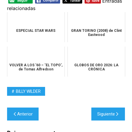
Entradas
relacionadas
ESPECIAL STAR WARS
GRAN TORINO (2008) de Clint
Eastwood
VOLVER A LOS ’60 – ‘EL TOPO’,
GLOBOS DE ORO 2026: LA
de Tomas Alfredson
CRÓNICA
BILLY WILDER
Navegación
Anterior
Siguiente
de
entradas