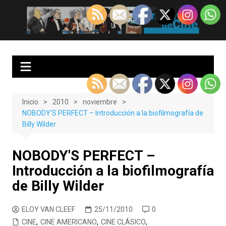
Saltar
al
EnClave de Cine
Crítica cinematográfica y audiovisual. Punto de encuentro para los
contenido
amantes del cine y las series
Inicio
2010
noviembre
NOBODY'S PERFECT – Introducción a la biofilmografía de
Billy Wilder
NOBODY'S PERFECT –
Introducción a la biofilmografía
de Billy Wilder
ELOY VAN CLEEF
25/11/2010
0
CINE
,
CINE AMERICANO
,
CINE CLÁSICO
,