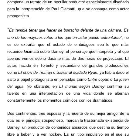
compone un retrato de un peculiar productor especialmente diseñado
para la interpretación de Paul Giamatti, que se consagra como actor
protagonista.
“
Es terrible tener que hacer de borracho delante de una cámara. Es
uno de los mayores retos a los que un actor puede enfrentarse”
, no
es de extrañar que el estado de embriaguez sea lo que más
recuerde Giamatti sobre Barney, el personaje que interpreta y al que
apenas vemos sobrio durante más de dos horas de proyección. El
actor, nacido en Toronto y secundario de grandes producciones
como
El show de Truman
o
Salvar al soldado Ryan
,
ya había dado el
salto a papel protagonista en películas como
Entre copas
o
La joven
del agua
. No obstante, en
El mundo según Barney
confirma su
talento en una interpretación de una vida donde se alternan
constantemente los momentos cómicos con los dramáticos.
Dos continentes, tres esposas y la muerte de su mejor amigo, de la
cual es el principal sospechoso, marcan la trastornada existencia de
Barney, un productor de contenidos absurdos que destina su tiempo
libre a beber y a ver hockey. Es un tipo impulsivo en el que su