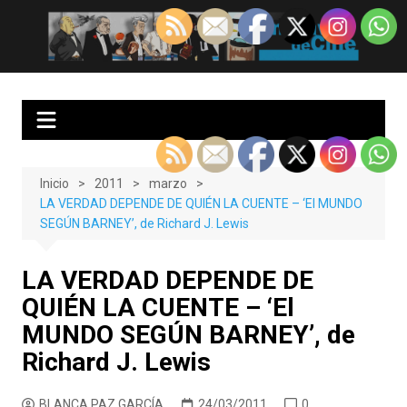
Saltar
al
EnClave de Cine
Crítica cinematográfica y audiovisual. Punto de encuentro para los
contenido
amantes del cine y las series
Inicio
2011
marzo
LA VERDAD DEPENDE DE QUIÉN LA CUENTE – ‘El MUNDO
SEGÚN BARNEY’, de Richard J. Lewis
LA VERDAD DEPENDE DE
QUIÉN LA CUENTE – ‘El
MUNDO SEGÚN BARNEY’, de
Richard J. Lewis
BLANCA PAZ GARCÍA
24/03/2011
0