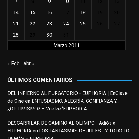
Puede que sus últimos años no hiciesen
7
8
9
10
11
12
13
justicia a todo su filmografía anterior.
14
15
16
17
18
19
20
Pero nadie podrá quitarle nunca su
incalculable valor icónico y emotivo para
21
22
23
24
25
26
27
toda una generación.
28
29
30
31
View on Facebook
·
Share
Marzo 2011
EnClave de Cine
updated their status.
« Feb
Abr »
3 weeks ago
ÚLTIMOS COMENTARIOS
This content isn't available right now
When this happens, it's usually because
DEL INFIERNO AL PURGATORIO - EUPHORIA | EnClave
the owner only shared it with a small
de Cine
en
ENTUSIASMO, ALEGRÍA, CONFIANZA Y…
group of people, changed who can see it
¿OPTIMISMO? – Vuelve ‘EUPHORIA’
or it's been deleted.
DESCARRILAR DE CAMINO AL OLIMPO - Adiós a
View on Facebook
·
Share
EUPHORIA
en
LOS FANTASMAS DE JULES… Y TODO LO
DEMÁS – EUPHORIA