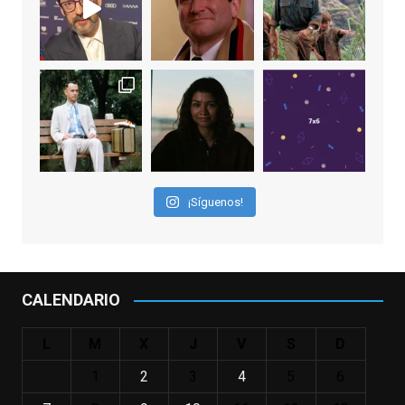
EnClave de Cine
2 weeks ago
"El adulto divertido y juguetón que todos
los niños querríamos tener en nuestras
familias, el carroza cachondo mental con el
que los adolescentes desearíamos tomar
nuestras primeras cañas". Así despedíamos
a Robin Williams en agosto de 2014, tras su
¡Síguenos!
trágica muerte. Hoy el actor
estadounidense, leyenda por sus papeles
en
#ElClubdelosPoetasMuertos
,
#SeñoraDoubtfire
o
CALENDARIO
#ElIndomableWillHunting
e
...
See More
L
M
X
J
V
S
D
IN MEMORIAM ROBIN WILLIAMS
(1951-2014)
1
2
3
4
5
6
enclavedecine.com