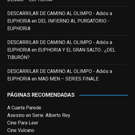
EnClave de Cine
3 weeks ago
DESCARRILAR DE CAMINO AL OLIMPO - Adiós a
EUPHORIA
en
DEL INFIERNO AL PURGATORIO -
Fallece a los 78 años el actor
EUPHORIA
neozelandés Sam Neill. Aunque empezó a
ganar fama en la televisión en los ochenta
DESCARRILAR DE CAMINO AL OLIMPO - Adiós a
como el espía
#Reilly
en la miniserie
EUPHORIA
en
EUPHORIA Y EL GRAN SALTO... ¿DEL
homónima (por la que se llevó su primera
TIBURÓN?
nominación al Emmy), su verdadera
relevancia internacional le llegó en los
DESCARRILAR DE CAMINO AL OLIMPO - Adiós a
noventa gracias a
#ParqueJurásico
,
EUPHORIA
en
MAD MEN – SERIES FINALE
#LaCazaDelOctubreRojo
,
#elpiano
o el
telefilm
#Merlín
, por la que fue nominado al
PÁGINAS RECOMENDADAS
Emmy y al
...
See More
A Cuarta Parede
Photo
Asesino en Serie: Alberto Rey
View on Facebook
·
Share
Cine Para Leer
Cine Vulcano