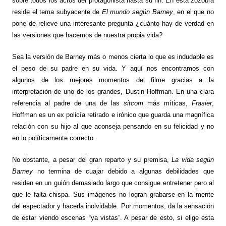
sobre todos los actos del protagonista hasta su fin. En esta zozobra
reside el tema subyacente de
El mundo según Barney
, en el que no
pone de relieve una interesante pregunta ¿cuánto hay de verdad en
las versiones que hacemos de nuestra propia vida?
Sea la versión de Barney más o menos cierta lo que es indudable es
el peso de su padre en su vida. Y aquí nos encontramos con
algunos de los mejores momentos del filme gracias a la
interpretación de uno de los grandes, Dustin Hoffman. En una clara
referencia al padre de una de las
sitcom
más míticas,
Frasier
,
Hoffman es un ex policía retirado e irónico que guarda una magnífica
relación con su hijo al que aconseja pensando en su felicidad y no
en lo políticamente correcto.
No obstante, a pesar del gran reparto y su premisa,
La vida según
Barney
no termina de cuajar debido a algunas debilidades que
residen en un guión demasiado largo que consigue entretener pero al
que le falta chispa. Sus imágenes no logran grabarse en la mente
del espectador y hacerla inolvidable. Por momentos, da la sensación
de estar viendo escenas “ya vistas”. A pesar de esto, si elige esta