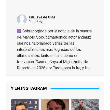
EnClave de Cine
1 week ago
Sobrecogidos por la noticia de la muerte
de Manolo Solo, camaleónico actor andaluz
que nos ha brindado varias de las
interpretaciones más logradas de los
últimos años, tanto en cine como en
televisión. Ganó el Goya al Mejor Actor de
Reparto en 2026 por Tarde para la Ira, y fue
nominado hasta en otras cuatro ocasiones
(la última, en esta última edición, como actor
principal por Una Quinta Por
...
See More
Y EN INSTAGRAM
Video
View on Facebook
·
Share