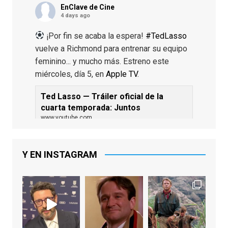
EnClave de Cine
4 days ago
¡Por fin se acaba la espera!
#TedLasso
vuelve a Richmond para entrenar su equipo
feminino... y mucho más. Estreno este
miércoles, día 5, en
Apple TV
.
Ted Lasso — Tráiler oficial de la
cuarta temporada: Juntos
www.youtube.com
De los productores ejecutivos Bill
Lawrence y Jason Sudeikis, Ted L...
Y EN INSTAGRAM
Video
View on Facebook
·
Share
EnClave de Cine
1 week ago