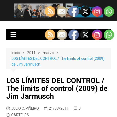
Saltar
al
EnClave de Cine
Crítica cinematográfica y audiovisual. Punto de encuentro para los
contenido
amantes del cine y las series
Inicio
2011
marzo
LOS LÍMITES DEL CONTROL / The limits of control (2009)
de Jim Jarmusch
LOS LÍMITES DEL CONTROL /
The limits of control (2009) de
Jim Jarmusch
JULIO C. PIÑEIRO
21/03/2011
0
CARTELES