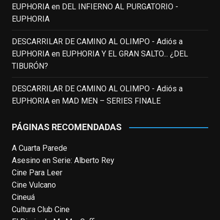
EUPHORIA
en
DEL INFIERNO AL PURGATORIO -
View on Facebook
·
Share
EUPHORIA
DESCARRILAR DE CAMINO AL OLIMPO - Adiós a
EnClave de Cine
updated their status.
EUPHORIA
en
EUPHORIA Y EL GRAN SALTO... ¿DEL
3 weeks ago
TIBURÓN?
This content isn't available right now
DESCARRILAR DE CAMINO AL OLIMPO - Adiós a
When this happens, it's usually because
EUPHORIA
en
MAD MEN – SERIES FINALE
the owner only shared it with a small
group of people, changed who can see it
PÁGINAS RECOMENDADAS
or it's been deleted.
A Cuarta Parede
View on Facebook
·
Share
Asesino en Serie: Alberto Rey
Cine Para Leer
EnClave de Cine
Cine Vulcano
4 weeks ago
Cineuá
Cultura Club Cine
Fallece a los 78 años el actor