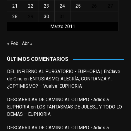
los niños querríamos tener en nuestras
21
22
23
24
25
26
27
familias, el carroza cachondo mental con el
28
29
30
31
que los adolescentes desearíamos tomar
Marzo 2011
nuestras primeras cañas". Así despedíamos
a Robin Williams en agosto de 2014, tras su
trágica muerte. Hoy el actor
« Feb
Abr »
estadounidense, leyenda por sus papeles
en
#ElClubdelosPoetasMuertos
,
ÚLTIMOS COMENTARIOS
#SeñoraDoubtfire
o
#ElIndomableWillHunting
e
...
DEL INFIERNO AL PURGATORIO - EUPHORIA | EnClave
See More
de Cine
en
ENTUSIASMO, ALEGRÍA, CONFIANZA Y…
IN MEMORIAM ROBIN WILLIAMS
¿OPTIMISMO? – Vuelve ‘EUPHORIA’
(1951-2014)
enclavedecine.com
DESCARRILAR DE CAMINO AL OLIMPO - Adiós a
Puede que sus últimos años no hiciesen
EUPHORIA
en
LOS FANTASMAS DE JULES… Y TODO LO
justicia a todo su filmografía anterior.
DEMÁS – EUPHORIA
Pero nadie podrá quitarle nunca su
incalculable valor icónico y emotivo para
DESCARRILAR DE CAMINO AL OLIMPO - Adiós a
toda una generación.