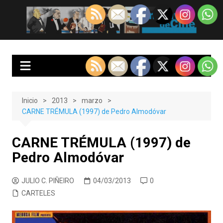
Saltar
al
EnClave de Cine
Crítica cinematográfica y audiovisual. Punto de encuentro para los
contenido
amantes del cine y las series
Inicio
2013
marzo
CARNE TRÉMULA (1997) de Pedro Almodóvar
CARNE TRÉMULA (1997) de
Pedro Almodóvar
JULIO C. PIÑEIRO
04/03/2013
0
CARTELES