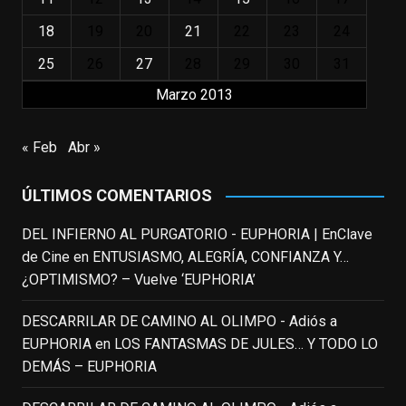
"El adulto divertido y juguetón que todos
los niños querríamos tener en nuestras
18
19
20
21
22
23
24
familias, el carroza cachondo mental con el
25
26
27
28
29
30
31
que los adolescentes desearíamos tomar
Marzo 2013
nuestras primeras cañas". Así despedíamos
a Robin Williams en agosto de 2014, tras su
trágica muerte. Hoy el actor
« Feb
Abr »
estadounidense, leyenda por sus papeles
en
#ElClubdelosPoetasMuertos
,
ÚLTIMOS COMENTARIOS
#SeñoraDoubtfire
o
#ElIndomableWillHunting
e
...
DEL INFIERNO AL PURGATORIO - EUPHORIA | EnClave
See More
de Cine
en
ENTUSIASMO, ALEGRÍA, CONFIANZA Y…
IN MEMORIAM ROBIN WILLIAMS
¿OPTIMISMO? – Vuelve ‘EUPHORIA’
(1951-2014)
enclavedecine.com
DESCARRILAR DE CAMINO AL OLIMPO - Adiós a
Puede que sus últimos años no hiciesen
EUPHORIA
en
LOS FANTASMAS DE JULES… Y TODO LO
justicia a todo su filmografía anterior.
DEMÁS – EUPHORIA
Pero nadie podrá quitarle nunca su
incalculable valor icónico y emotivo para