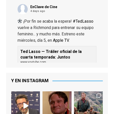
EnClave de Cine
4 days ago
¡Por fin se acaba la espera!
#TedLasso
vuelve a Richmond para entrenar su equipo
feminino... y mucho más. Estreno este
miércoles, día 5, en
Apple TV
.
Ted Lasso — Tráiler oficial de la
cuarta temporada: Juntos
www.youtube.com
De los productores ejecutivos Bill
Lawrence y Jason Sudeikis, Ted L...
Y EN INSTAGRAM
Video
View on Facebook
·
Share
EnClave de Cine