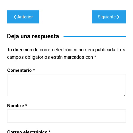
Navegación
Anterior
Siguiente
de
entradas
Deja una respuesta
Tu dirección de correo electrónico no será publicada.
Los
campos obligatorios están marcados con
*
Comentario
*
Nombre
*
Correo electrónico
*