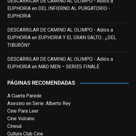
DESCARRILAR DE CAMINO AL OLIMPO - Adiós a
toda una generación.
EUPHORIA
en
DEL INFIERNO AL PURGATORIO -
View on Facebook
·
Share
EUPHORIA
DESCARRILAR DE CAMINO AL OLIMPO - Adiós a
EnClave de Cine
updated their status.
EUPHORIA
en
EUPHORIA Y EL GRAN SALTO... ¿DEL
3 weeks ago
TIBURÓN?
This content isn't available right now
DESCARRILAR DE CAMINO AL OLIMPO - Adiós a
When this happens, it's usually because
EUPHORIA
en
MAD MEN – SERIES FINALE
the owner only shared it with a small
group of people, changed who can see it
PÁGINAS RECOMENDADAS
or it's been deleted.
A Cuarta Parede
View on Facebook
·
Share
Asesino en Serie: Alberto Rey
Cine Para Leer
EnClave de Cine
Cine Vulcano
4 weeks ago
Cineuá
Cultura Club Cine
Fallece a los 78 años el actor