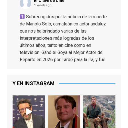
EnClave de Cine
1 week ago
Sobrecogidos por la noticia de la muerte
de Manolo Solo, camaleónico actor andaluz
que nos ha brindado varias de las
interpretaciones más logradas de los
últimos años, tanto en cine como en
televisión. Ganó el Goya al Mejor Actor de
Reparto en 2026 por Tarde para la Ira, y fue
nominado hasta en otras cuatro ocasiones
(la última, en esta última edición, como actor
principal por Una Quinta Por
...
See More
Y EN INSTAGRAM
Video
View on Facebook
·
Share
EnClave de Cine
2 weeks ago