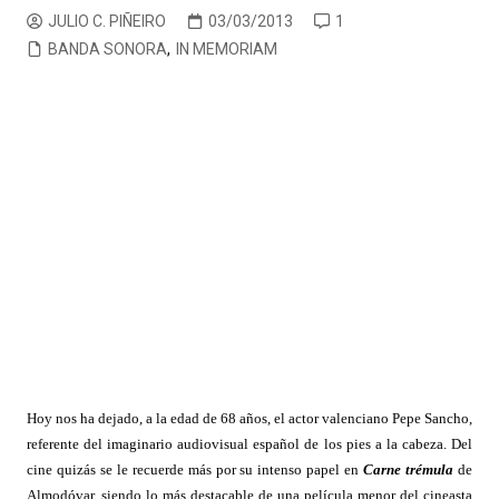
JULIO C. PIÑEIRO
03/03/2013
1
BANDA SONORA
,
IN MEMORIAM
Hoy nos ha dejado, a la edad de 68 años, el actor valenciano Pepe Sancho,
referente del imaginario audiovisual español de los pies a la cabeza. Del
cine quizás se le recuerde más por su intenso papel en
Carne trémula
de
Almodóvar, siendo lo más destacable de una película menor del cineasta