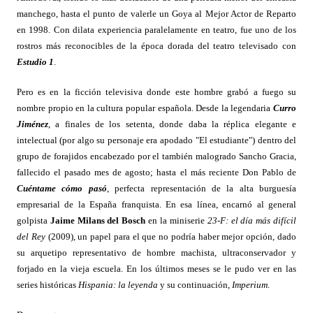
manchego, hasta el punto de valerle un Goya al Mejor Actor de Reparto
en 1998. Con dilata experiencia paralelamente en teatro, fue uno de los
rostros más reconocibles de la época dorada del teatro televisado con
Estudio 1
.
Pero es en la ficción televisiva donde este hombre grabó a fuego su
nombre propio en la cultura popular española. Desde la legendaria
Curro
Jiménez
, a finales de los setenta, donde daba la réplica elegante e
intelectual (por algo su personaje era apodado "El estudiante") dentro del
grupo de forajidos encabezado por el también malogrado Sancho Gracia,
fallecido el pasado mes de agosto; hasta el más reciente Don Pablo de
Cuéntame cómo pasó
, perfecta representación de la alta burguesía
empresarial de la España franquista. En esa línea, encarnó al general
golpista
Jaime Milans del Bosch
en la miniserie
23-F: el día más difícil
del Rey
(2009), un papel para el que no podría haber mejor opción, dado
su arquetipo representativo de hombre machista, ultraconservador y
forjado en la vieja escuela. En los últimos meses se le pudo ver en las
series históricas
Hispania: la leyenda
y su continuación,
Imperium
.