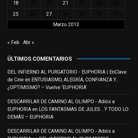
18
19
20
21
22
23
24
toda una generación.
25
26
27
28
29
30
31
View on Facebook
·
Share
Marzo 2013
EnClave de Cine
updated their status.
« Feb
Abr »
3 weeks ago
ÚLTIMOS COMENTARIOS
This content isn't available right now
When this happens, it's usually because
DEL INFIERNO AL PURGATORIO - EUPHORIA | EnClave
the owner only shared it with a small
de Cine
en
ENTUSIASMO, ALEGRÍA, CONFIANZA Y…
group of people, changed who can see it
¿OPTIMISMO? – Vuelve ‘EUPHORIA’
or it's been deleted.
DESCARRILAR DE CAMINO AL OLIMPO - Adiós a
View on Facebook
·
Share
EUPHORIA
en
LOS FANTASMAS DE JULES… Y TODO LO
DEMÁS – EUPHORIA
EnClave de Cine
4 weeks ago
DESCARRILAR DE CAMINO AL OLIMPO - Adiós a