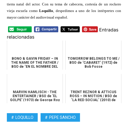
tierra natal del actor. Con su tema de cabecera, cortesía de un rockero
vieja escuela como
Loquillo
, despedimos a uno de los intérpretes con
mayor carácter del audiovisual español.
Entradas
relacionadas
BONO & GAVIN FRIDAY – IN
TOMORROW BELONGS TO ME /
THE NAME OF THE FATHER /
BSO de 'CABARET' (1972) de
BSO de ‘EN EL NOMBRE DEL
Bob Fosse
PADRE...
MARVIN HAMLISCH - THE
TRENT REZNOR & ATTICUS
ENTERTAINER / BSO de 'EL
ROSS – IN MOTION / BSO de
GOLPE' (1973) de George Roy
‘LA RED SOCIAL’ (2010) de
Hill
David...
LOQUILLO
PEPE SANCHO