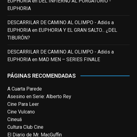
EUPHORIA
en
DEL INFIERNO AL PURGATORIO -
Fallece a los 78 años el actor
EUPHORIA
neozelandés Sam Neill. Aunque empezó a
ganar fama en la televisión en los ochenta
DESCARRILAR DE CAMINO AL OLIMPO - Adiós a
como el espía
#Reilly
en la miniserie
EUPHORIA
en
EUPHORIA Y EL GRAN SALTO... ¿DEL
homónima (por la que se llevó su primera
TIBURÓN?
nominación al Emmy), su verdadera
relevancia internacional le llegó en los
DESCARRILAR DE CAMINO AL OLIMPO - Adiós a
noventa gracias a
#ParqueJurásico
,
EUPHORIA
en
MAD MEN – SERIES FINALE
#LaCazaDelOctubreRojo
,
#elpiano
o el
telefilm
#Merlín
, por la que fue nominado al
PÁGINAS RECOMENDADAS
Emmy y al
...
See More
A Cuarta Parede
Photo
Asesino en Serie: Alberto Rey
View on Facebook
·
Share
Cine Para Leer
Cine Vulcano
Cineuá
EnClave de Cine
4 weeks ago
Cultura Club Cine
El Diario de Mr. MacGuffin
Hoy cumple 70 años Tom Hanks, uno de