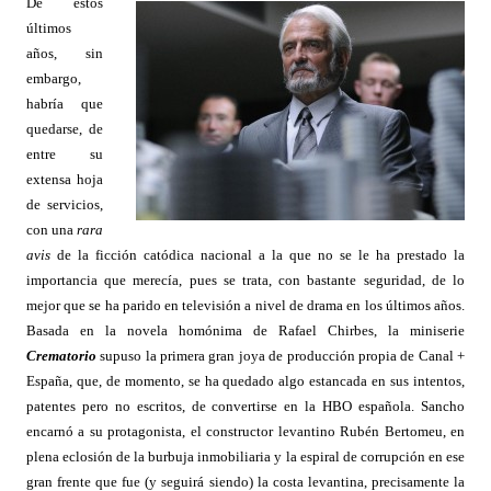
De estos
últimos
años, sin
embargo,
habría que
quedarse, de
entre su
extensa hoja
de servicios,
con una
rara
avis
de la ficción catódica nacional a la que no se le ha prestado la
importancia que merecía, pues se trata, con bastante seguridad, de lo
mejor que se ha parido en televisión a nivel de drama en los últimos años.
Basada en la novela homónima de Rafael Chirbes, la miniserie
Crematorio
supuso la primera gran joya de producción propia de Canal +
España, que, de momento, se ha quedado algo estancada en sus intentos,
patentes pero no escritos, de convertirse en la HBO española. Sancho
encarnó a su protagonista, el constructor levantino Rubén Bertomeu, en
plena eclosión de la burbuja inmobiliaria y la espiral de corrupción en ese
gran frente que fue (y seguirá siendo) la costa levantina, precisamente la