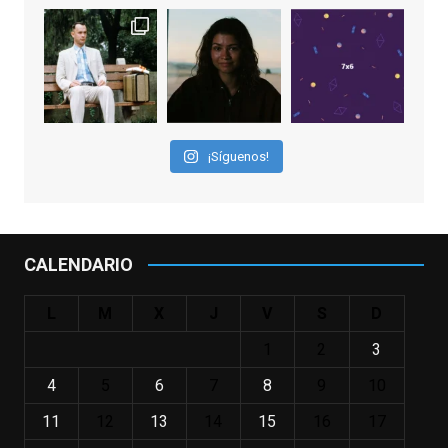
"El adulto divertido y juguetón que todos
los niños querríamos tener en nuestras
familias, el carroza cachondo mental con el
que los adolescentes desearíamos tomar
nuestras primeras cañas". Así despedíamos
a Robin Williams en agosto de 2014, tras su
¡Síguenos!
trágica muerte. Hoy el actor
estadounidense, leyenda por sus papeles
en
#ElClubdelosPoetasMuertos
,
#SeñoraDoubtfire
o
CALENDARIO
#ElIndomableWillHunting
e
...
See More
L
M
X
J
V
S
D
IN MEMORIAM ROBIN WILLIAMS
(1951-2014)
1
2
3
enclavedecine.com
Puede que sus últimos años no hiciesen
4
5
6
7
8
9
10
justicia a todo su filmografía anterior.
11
12
13
14
15
16
17
Pero nadie podrá quitarle nunca su
incalculable valor icónico y emotivo para