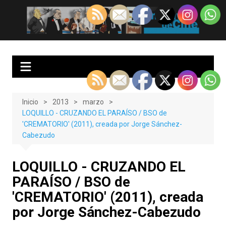
Saltar
al
EnClave de Cine
Crítica cinematográfica y audiovisual. Punto de encuentro para los
contenido
amantes del cine y las series
Inicio
2013
marzo
LOQUILLO - CRUZANDO EL PARAÍSO / BSO de
'CREMATORIO' (2011), creada por Jorge Sánchez-
Cabezudo
LOQUILLO - CRUZANDO EL
PARAÍSO / BSO de
'CREMATORIO' (2011), creada
por Jorge Sánchez-Cabezudo