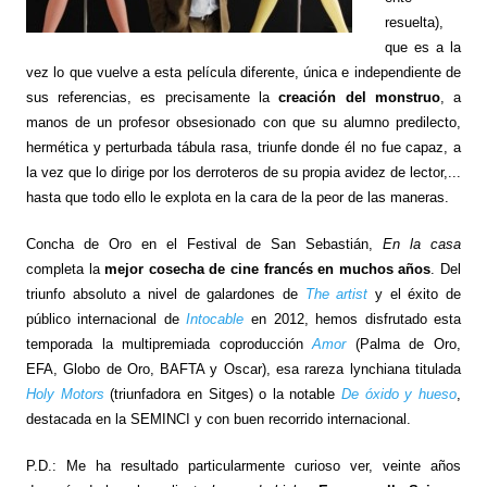
resuelta),
que es a la
vez lo que vuelve a esta película diferente, única e independiente de
sus referencias, es precisamente la
creación del monstruo
, a
manos de un profesor obsesionado con que su alumno predilecto,
hermética y perturbada tábula rasa, triunfe donde él no fue capaz, a
la vez que lo dirige por los derroteros de su propia avidez de lector,...
hasta que todo ello le explota en la cara de la peor de las maneras.
Concha de Oro en el Festival de San Sebastián,
En la casa
completa la
mejor cosecha de cine francés en muchos años
. Del
triunfo absoluto a nivel de galardones de
The artist
y el éxito de
público internacional de
Intocable
en 2012, hemos disfrutado esta
temporada la multipremiada coproducción
Amor
(Palma de Oro,
EFA, Globo de Oro, BAFTA y Oscar), esa rareza lynchiana titulada
Holy Motors
(triunfadora en Sitges) o la notable
De óxido y hueso
,
destacada en la SEMINCI y con buen recorrido internacional.
P.D.: Me ha resultado particularmente curioso ver, veinte años