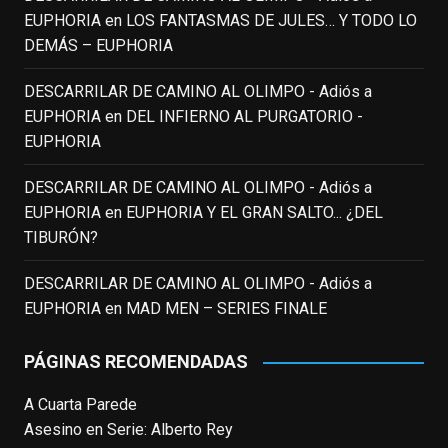
Puede que sus últimos años no hiciesen
EUPHORIA
en
LOS FANTASMAS DE JULES… Y TODO LO
justicia a todo su filmografía anterior.
DEMÁS – EUPHORIA
Pero nadie podrá quitarle nunca su
incalculable valor icónico y emotivo para
DESCARRILAR DE CAMINO AL OLIMPO - Adiós a
toda una generación.
EUPHORIA
en
DEL INFIERNO AL PURGATORIO -
View on Facebook
·
Share
EUPHORIA
DESCARRILAR DE CAMINO AL OLIMPO - Adiós a
EnClave de Cine
updated their status.
EUPHORIA
en
EUPHORIA Y EL GRAN SALTO... ¿DEL
3 weeks ago
TIBURÓN?
This content isn't available right now
DESCARRILAR DE CAMINO AL OLIMPO - Adiós a
When this happens, it's usually because
EUPHORIA
en
MAD MEN – SERIES FINALE
the owner only shared it with a small
group of people, changed who can see it
PÁGINAS RECOMENDADAS
or it's been deleted.
A Cuarta Parede
View on Facebook
·
Share
Asesino en Serie: Alberto Rey