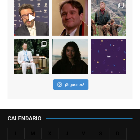
View on Facebook
·
Share
EnClave de Cine
1 week ago
Sobrecogidos por la noticia de la muerte
de Manolo Solo, camaleónico actor andaluz
que nos ha brindado varias de las
interpretaciones más logradas de los
últimos años, tanto en cine como en
televisión. Ganó el Goya al Mejor Actor de
¡Síguenos!
Reparto en 2026 por Tarde para la Ira, y fue
nominado hasta en otras cuatro ocasiones
(la última, en esta última edición, como actor
principal por Una Quinta Por
...
See More
CALENDARIO
Video
View on Facebook
·
Share
L
M
X
J
V
S
D