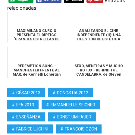
Entradas
relacionadas
MAXIMILANO CURCIO
ANALIZANDO EL CINE
PRESENTA EL DÍPTICO
INDEPENDIENTE (II): UNA
'GRANDES ESTRELLAS DE
CUESTIÓN DE ESTÉTICA
CINE'
REDEMPTION SONG –
SEXO, MENTIRAS Y MUCHO
MANCHESTER FRENTE AL
BOTOX - BEHIND THE
MAR, de Kenneth Lonergan
CANDELABRA, de Steven
Soderbergh
CÉSAR 2013
DONOSTIA 2012
EFA 2013
EMMANUELLE SEIGNER
ENSEÑANZA
ERNST UMHAUER
FABRICE LUCHINI
FRANÇOIS OZON