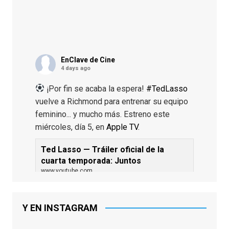
EnClave de Cine
4 days ago
¡Por fin se acaba la espera!
#TedLasso
vuelve a Richmond para entrenar su equipo
feminino... y mucho más. Estreno este
miércoles, día 5, en
Apple TV
.
Ted Lasso — Tráiler oficial de la
cuarta temporada: Juntos
www.youtube.com
De los productores ejecutivos Bill
Lawrence y Jason Sudeikis, Ted L...
Y EN INSTAGRAM
Video