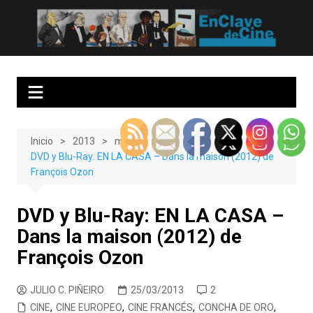
Saltar
al
EnClave de Cine
Crítica cinematográfica y audiovisual. Punto de encuentro para los
contenido
amantes del cine y las series
Inicio
2013
marzo
DVD y Blu-Ray: EN LA CASA – Dans la maison (2012) de
François Ozon
DVD y Blu-Ray: EN LA CASA –
Dans la maison (2012) de
François Ozon
JULIO C. PIÑEIRO
25/03/2013
2
CINE
,
CINE EUROPEO
,
CINE FRANCÉS
,
CONCHA DE ORO
,