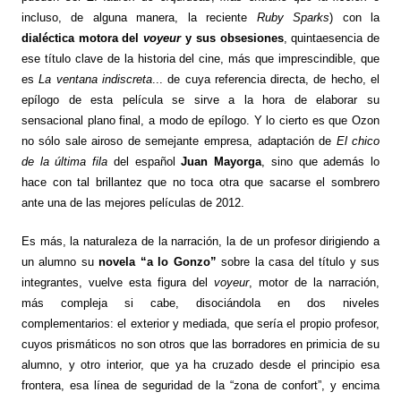
incluso, de alguna manera, la reciente
Ruby Sparks
) con la
dialéctica motora del
voyeur
y sus obsesiones
, quintaesencia de
ese título clave de la historia del cine, más que imprescindible, que
es
La ventana indiscreta
... de cuya referencia directa, de hecho, el
epílogo de esta película se sirve a la hora de elaborar su
sensacional plano final, a modo de epílogo. Y lo cierto es que Ozon
no sólo sale airoso de semejante empresa, adaptación de
El chico
de la última fila
del español
Juan Mayorga
, sino que además lo
hace con tal brillantez que no toca otra que sacarse el sombrero
ante una de las mejores películas de 2012.
Es más, la naturaleza de la narración, la de un profesor dirigiendo a
un alumno su
novela “a lo Gonzo”
sobre la casa del título y sus
integrantes, vuelve esta figura del
voyeur
, motor de la narración,
más compleja si cabe, disociándola en dos niveles
complementarios: el exterior y mediada, que sería el propio profesor,
cuyos prismáticos no son otros que las borradores en primicia de su
alumno, y otro interior, que ya ha cruzado desde el principio esa
frontera, esa línea de seguridad de la “zona de confort”, y encima