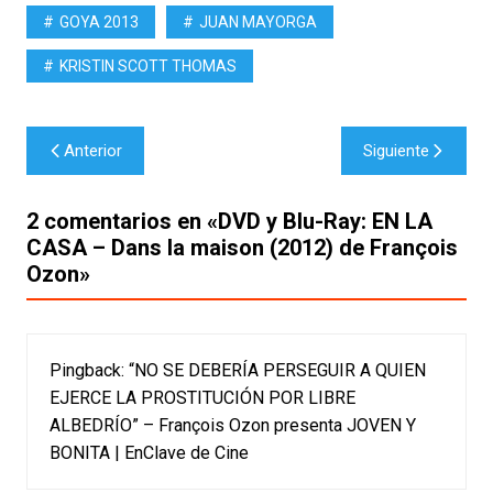
GOYA 2013
JUAN MAYORGA
KRISTIN SCOTT THOMAS
Navegación
Anterior
Siguiente
de
entradas
2 comentarios en «
DVD y Blu-Ray: EN LA
CASA – Dans la maison (2012) de François
Ozon
»
Pingback:
“NO SE DEBERÍA PERSEGUIR A QUIEN
EJERCE LA PROSTITUCIÓN POR LIBRE
ALBEDRÍO” – François Ozon presenta JOVEN Y
BONITA | EnClave de Cine