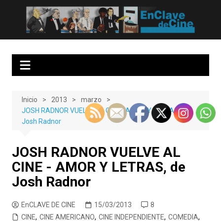
Saltar
al
EnClave de Cine
Crítica cinematográfica y audiovisual. Punto de encuentro para los
contenido
amantes del cine y las series
Inicio
2013
marzo
JOSH RADNOR VUELVE AL CINE - AMOR Y LETRAS, de
Josh Radnor
JOSH RADNOR VUELVE AL
CINE - AMOR Y LETRAS, de
Josh Radnor
EnCLAVE DE CINE
15/03/2013
8
CINE
,
CINE AMERICANO
,
CINE INDEPENDIENTE
,
COMEDIA
,