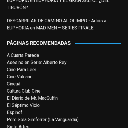
EUPHORIA
en
EUPHORIA Y EL GRAN SALTO... ¿DEL
3 weeks ago
TIBURÓN?
This content isn't available right now
DESCARRILAR DE CAMINO AL OLIMPO - Adiós a
When this happens, it's usually because
EUPHORIA
en
MAD MEN – SERIES FINALE
the owner only shared it with a small
group of people, changed who can see it
PÁGINAS RECOMENDADAS
or it's been deleted.
A Cuarta Parede
View on Facebook
·
Share
Asesino en Serie: Alberto Rey
Cine Para Leer
EnClave de Cine
Cine Vulcano
4 weeks ago
Cineuá
Cultura Club Cine
Fallece a los 78 años el actor
El Diario de Mr. MacGuffin
neozelandés Sam Neill. Aunque empezó a
El Séptimo Vicio
ganar fama en la televisión en los ochenta
Espinof
como el espía
#Reilly
en la miniserie
Pere Solà Gimferrer (La Vanguardia)
homónima (por la que se llevó su primera
Siete Artes
nominación al Emmy), su verdadera