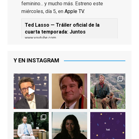
feminino... y mucho más. Estreno este
miércoles, día 5, en
Apple TV
.
Ted Lasso — Tráiler oficial de la
cuarta temporada: Juntos
www.youtube.com
De los productores ejecutivos Bill
Lawrence y Jason Sudeikis, Ted L...
Y EN INSTAGRAM
Video
View on Facebook
·
Share
EnClave de Cine
1 week ago
Sobrecogidos por la noticia de la muerte
de Manolo Solo, camaleónico actor andaluz
que nos ha brindado varias de las
interpretaciones más logradas de los