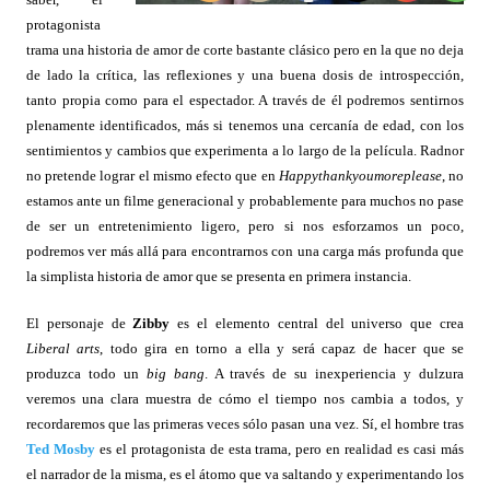
protagonista
trama una historia de amor de corte bastante clásico pero en la que no deja
de lado la crítica, las reflexiones y una buena dosis de introspección,
tanto propia como para el espectador. A través de él podremos sentirnos
plenamente identificados, más si tenemos una cercanía de edad, con los
sentimientos y cambios que experimenta a lo largo de la película. Radnor
no pretende lograr el mismo efecto que en
Happythankyoumoreplease
, no
estamos ante un filme generacional y probablemente para muchos no pase
de ser un entretenimiento ligero, pero si nos esforzamos un poco,
podremos ver más allá para encontrarnos con una carga más profunda que
la simplista historia de amor que se presenta en primera instancia.
El personaje de
Zibby
es el elemento central del universo que crea
Liberal arts
, todo gira en torno a ella y será capaz de hacer que se
produzca todo un
big bang
. A través de su inexperiencia y dulzura
veremos una clara muestra de cómo el tiempo nos cambia a todos, y
recordaremos que las primeras veces sólo pasan una vez. Sí, el hombre tras
Ted Mosby
es el protagonista de esta trama, pero en realidad es casi más
el narrador de la misma, es el átomo que va saltando y experimentando los