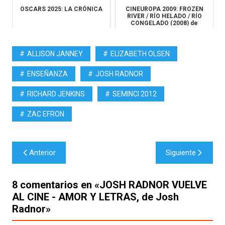
OSCARS 2025: LA CRÓNICA
CINEUROPA 2009: FROZEN
RIVER / RÍO HELADO / RÍO
CONGELADO (2008) de
Courtney Hun...
ALLISON JANNEY
ELIZABETH OLSEN
ENSEÑANZA
JOSH RADNOR
RICHARD JENKINS
SEMINCI 2012
ZAC EFRON
Navegación
Anterior
Siguiente
de
entradas
8 comentarios en «
JOSH RADNOR VUELVE
AL CINE - AMOR Y LETRAS, de Josh
Radnor
»