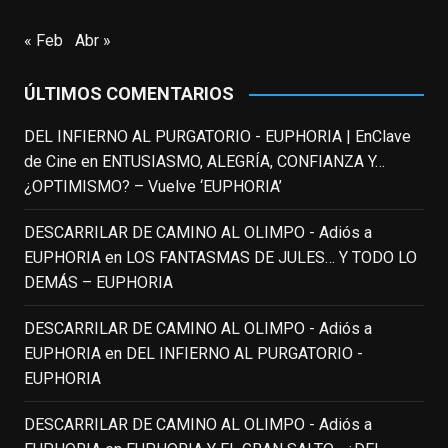
a Robin Williams en agosto de 2014, tras su
trágica muerte. Hoy el actor
« Feb
Abr »
estadounidense, leyenda por sus papeles
en
#ElClubdelosPoetasMuertos
,
ÚLTIMOS COMENTARIOS
#SeñoraDoubtfire
o
#ElIndomableWillHunting
e
...
DEL INFIERNO AL PURGATORIO - EUPHORIA | EnClave
See More
de Cine
en
ENTUSIASMO, ALEGRÍA, CONFIANZA Y…
IN MEMORIAM ROBIN WILLIAMS
¿OPTIMISMO? – Vuelve ‘EUPHORIA’
(1951-2014)
enclavedecine.com
DESCARRILAR DE CAMINO AL OLIMPO - Adiós a
Puede que sus últimos años no hiciesen
EUPHORIA
en
LOS FANTASMAS DE JULES… Y TODO LO
justicia a todo su filmografía anterior.
DEMÁS – EUPHORIA
Pero nadie podrá quitarle nunca su
incalculable valor icónico y emotivo para
DESCARRILAR DE CAMINO AL OLIMPO - Adiós a
toda una generación.
EUPHORIA
en
DEL INFIERNO AL PURGATORIO -
View on Facebook
·
Share
EUPHORIA
DESCARRILAR DE CAMINO AL OLIMPO - Adiós a
EnClave de Cine
updated their status.