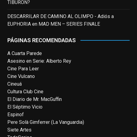
TIBURÓN?
nominación al Emmy), su verdadera
relevancia internacional le llegó en los
DESCARRILAR DE CAMINO AL OLIMPO - Adiós a
noventa gracias a
#ParqueJurásico
,
EUPHORIA
en
MAD MEN – SERIES FINALE
#LaCazaDelOctubreRojo
,
#elpiano
o el
telefilm
#Merlín
, por la que fue nominado al
PÁGINAS RECOMENDADAS
Emmy y al
...
See More
A Cuarta Parede
Photo
Asesino en Serie: Alberto Rey
View on Facebook
·
Share
Cine Para Leer
Cine Vulcano
Cineuá
EnClave de Cine
4 weeks ago
Cultura Club Cine
El Diario de Mr. MacGuffin
Hoy cumple 70 años Tom Hanks, uno de
El Séptimo Vicio
los actores más aclamados, versátiles y
Espinof
queridos de las últimas décadas, ganador
Pere Solà Gimferrer (La Vanguardia)
de dos Oscar (consecutivos). Es difícil
Siete Artes
escoger sus mejores interpretaciones, pero