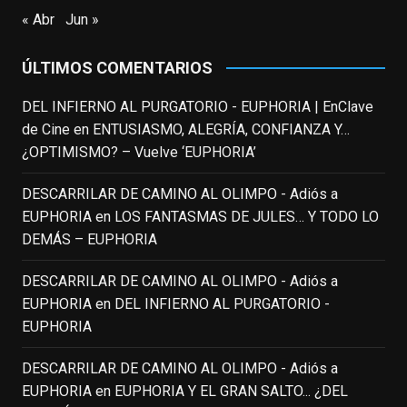
EnClave de Cine
updated their status.
« Abr
Jun »
3 weeks ago
ÚLTIMOS COMENTARIOS
This content isn't available right now
When this happens, it's usually because
DEL INFIERNO AL PURGATORIO - EUPHORIA | EnClave
the owner only shared it with a small
de Cine
en
ENTUSIASMO, ALEGRÍA, CONFIANZA Y…
group of people, changed who can see it
¿OPTIMISMO? – Vuelve ‘EUPHORIA’
or it's been deleted.
DESCARRILAR DE CAMINO AL OLIMPO - Adiós a
View on Facebook
·
Share
EUPHORIA
en
LOS FANTASMAS DE JULES… Y TODO LO
DEMÁS – EUPHORIA
EnClave de Cine
3 weeks ago
DESCARRILAR DE CAMINO AL OLIMPO - Adiós a
EUPHORIA
en
DEL INFIERNO AL PURGATORIO -
Fallece a los 78 años el actor
EUPHORIA
neozelandés Sam Neill. Aunque empezó a
ganar fama en la televisión en los ochenta
DESCARRILAR DE CAMINO AL OLIMPO - Adiós a
como el espía
#Reilly
en la miniserie
EUPHORIA
en
EUPHORIA Y EL GRAN SALTO... ¿DEL
homónima (por la que se llevó su primera