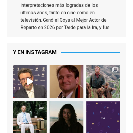
interpretaciones más logradas de los
últimos años, tanto en cine como en
televisión. Ganó el Goya al Mejor Actor de
Reparto en 2026 por Tarde para la Ira, y fue
nominado hasta en otras cuatro ocasiones
(la última, en esta última edición, como actor
principal por Una Quinta Por
...
See More
Y EN INSTAGRAM
Video
View on Facebook
·
Share
EnClave de Cine
2 weeks ago
"El adulto divertido y juguetón que todos
los niños querríamos tener en nuestras
familias, el carroza cachondo mental con el
que los adolescentes desearíamos tomar