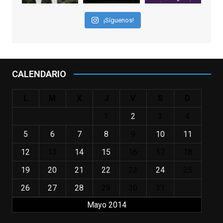
nuestras primeras cañas". Así despedíamos
a Robin Williams en agosto de 2014, tras su
¡Síguenos!
trágica muerte. Hoy el actor
estadounidense, leyenda por sus papeles
en
#ElClubdelosPoetasMuertos
,
#SeñoraDoubtfire
o
CALENDARIO
#ElIndomableWillHunting
e
...
See More
L
M
X
J
V
S
D
IN MEMORIAM ROBIN WILLIAMS
(1951-2014)
1
2
3
4
enclavedecine.com
Puede que sus últimos años no hiciesen
5
6
7
8
9
10
11
justicia a todo su filmografía anterior.
12
13
14
15
16
17
18
Pero nadie podrá quitarle nunca su
incalculable valor icónico y emotivo para
19
20
21
22
23
24
25
toda una generación.
26
27
28
29
30
31
View on Facebook
·
Share
Mayo 2014