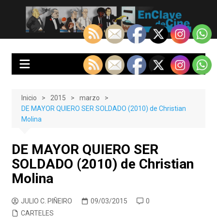
Saltar
al
EnClave de Cine
Crítica cinematográfica y audiovisual. Punto de encuentro para los
contenido
amantes del cine y las series
Inicio
2015
marzo
DE MAYOR QUIERO SER SOLDADO (2010) de Christian
Molina
DE MAYOR QUIERO SER
SOLDADO (2010) de Christian
Molina
JULIO C. PIÑEIRO
09/03/2015
0
CARTELES