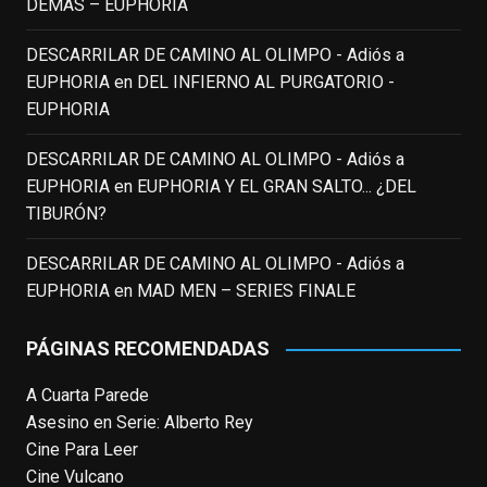
DEMÁS – EUPHORIA
toda una generación.
DESCARRILAR DE CAMINO AL OLIMPO - Adiós a
View on Facebook
·
Share
EUPHORIA
en
DEL INFIERNO AL PURGATORIO -
EUPHORIA
EnClave de Cine
updated their status.
3 weeks ago
DESCARRILAR DE CAMINO AL OLIMPO - Adiós a
EUPHORIA
en
EUPHORIA Y EL GRAN SALTO... ¿DEL
TIBURÓN?
This content isn't available right now
When this happens, it's usually because
DESCARRILAR DE CAMINO AL OLIMPO - Adiós a
the owner only shared it with a small
EUPHORIA
en
MAD MEN – SERIES FINALE
group of people, changed who can see it
or it's been deleted.
PÁGINAS RECOMENDADAS
View on Facebook
·
Share
A Cuarta Parede
Asesino en Serie: Alberto Rey
EnClave de Cine
Cine Para Leer
4 weeks ago
Cine Vulcano