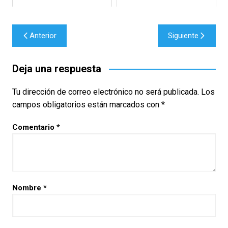
Navegación
Anterior
Siguiente
de
entradas
Deja una respuesta
Tu dirección de correo electrónico no será publicada.
Los
campos obligatorios están marcados con
*
Comentario
*
Nombre
*