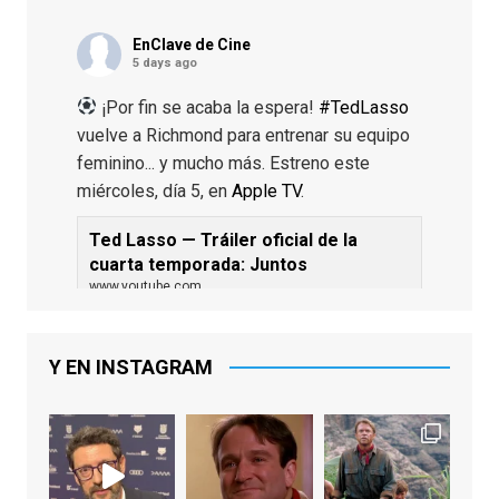
EnClave de Cine
5 days ago
¡Por fin se acaba la espera!
#TedLasso
vuelve a Richmond para entrenar su equipo
feminino... y mucho más. Estreno este
miércoles, día 5, en
Apple TV
.
Ted Lasso — Tráiler oficial de la
cuarta temporada: Juntos
www.youtube.com
De los productores ejecutivos Bill
Lawrence y Jason Sudeikis, Ted L...
Y EN INSTAGRAM
Video
View on Facebook
·
Share
EnClave de Cine